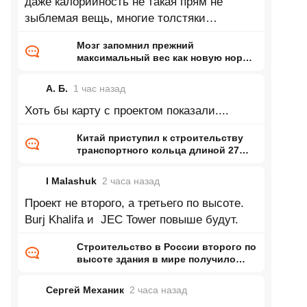
даже калорийность не такая прям не
зыблемая вещь, многие толстяки
питаются на уровне 70 кг парней/мужиков
Мозг запомнил прежний
и не
максимальный вес как новую норму
и заставил организм вернуться к
нему
А. Б.
1 час
назад
Хоть бы карту с проектом показали....
Китай приступил к строительству
транспортного кольца длиной 27
тысяч километров
I Malashuk
2 часа
назад
Проект не второго, а третьего по высоте.
Burj Khalifa и JEC Tower повыше будут.
Строительство в России второго по
высоте здания в мире получило
одобрение Главгосэкспертизы
Сергей Механик
2 часа
назад