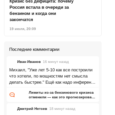
Кризис без дефицита: почему
Россия встала в очереди за
бензином и когда они
закончатся
19 июля, 20:09
Последние комментарии
Иван Иванов
16 минут
назад
Михаил, "Уже лет 5-10 как все построили
что хотели, по мощностям нет смысла
делать быстрее." Ещё как надо инференс
и обучение моделей это будущее,
Лимиты из-за бензинового кризиса
отменили — как это прогнозировал
ранее Naked Science
Дмитрий Нетсев
18 минут
назад