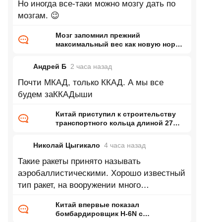
Но иногда все-таки можно мозгу дать по
мозгам. 😉
Мозг запомнил прежний
максимальный вес как новую норму
и заставил организм вернуться к
нему
Андрей Б
2 часа
назад
Почти МКАД, только ККАД. А мы все
будем заККАДыши
Китай приступил к строительству
транспортного кольца длиной 27
тысяч километров
Николай Цыгикало
4 часа
назад
Такие ракеты принято называть
аэробаллистическими. Хорошо известный
тип ракет, на вооружении много
десятилетий.
Китай впервые показал
бомбардировщик H-6N с