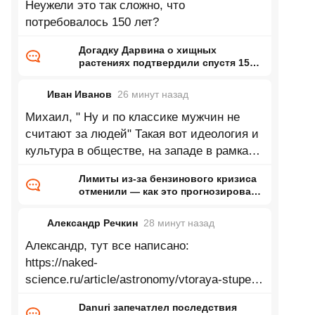
Неужели это так сложно, что
потребовалось 150 лет?
Догадку Дарвина о хищных
растениях подтвердили спустя 150
лет
Иван Иванов
26 минут
назад
Михаил, " Ну и по классике мужчин не
считают за людей" Такая вот идеология и
культура в обществе, на западе в рамках
правых идеологий так же. Вообще
Лимиты из-за бензинового кризиса
отменили — как это прогнозировал
ранее Naked Science
Александр Речкин
28 минут
назад
Александр, тут все написано:
https://naked-
science.ru/article/astronomy/vtoraya-stupen-
falcon-9-v
Danuri запечатлел последствия