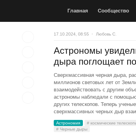
Главная
Сообщество
17.10.2024, 08:55
Любовь С.
Астрономы увидели
дыра поглощает п
Сверхмассивная черная дыра, рас
миллионов световых лет от Земли
взаимодействовать с другим объе
астрономы наблюдали с помощью 
других телескопов. Теперь ученые
сверхмассивных черных дыр взаи
Астрономия
# космические телескоп
# Черные дыры