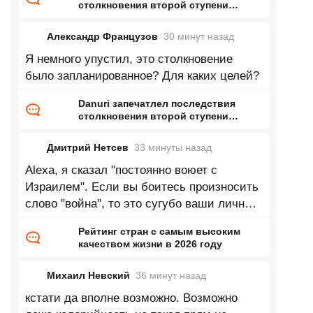
столкновения второй ступени
Falcon 9 с Луной
Александр Французов
30 минут
назад
Я немного упустил, это столкновение
было запланированное? Для каких целей?
Danuri запечатлел последствия
столкновения второй ступени
Falcon 9 с Луной
Дмитрий Нетсев
33 минуты
назад
Alexa, я сказал "постоянно воюет с
Израилем". Если вы боитесь произносить
слово "война", то это сугубо ваши личные
тараканы — обратись к специалисту.
Рейтинг стран с самым высоким
качеством жизни в 2026 году
Михаил Невский
36 минут
назад
кстати да вполне возможно. Возможно