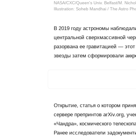
NASA/CXC/Queen's Univ. Belfast/M. Nichol
Illustration: Soheb Mandhai / The Astro 
В 2019 году астрономы наблюдали
центральной сверхмассивной черн
разорвана ее гравитацией — этот
звезды затем сформировали аккр
Открытие, статья о котором прин
сервере препринтов
arXiv.org
, уч
«Чандра», космического телескоп
Ранее исследователи задокументи