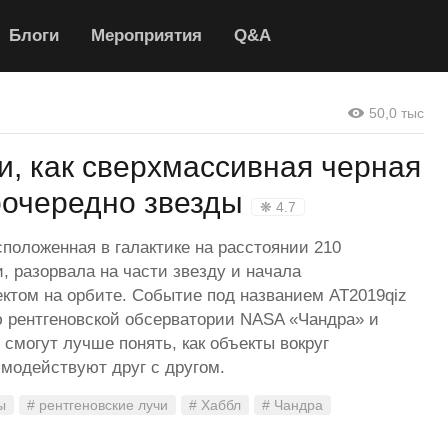
Блоги
Мероприятия
Q&A
50,0 тыс
, как сверхмассивная черная
оочередно звезды
❋ 4.7
положенная в галактике на расстоянии 210
, разорвала на части звезду и начала
ктом на орбите. Событие под названием AT2019qiz
рентгеновской обсерватории NASA «Чандра» и
 смогут лучше понять, как объекты вокруг
модействуют друг с другом.
ы
# рентгеновские лучи
# Хаббл
# Чандра