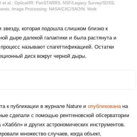
l et al.; Optical/IR: PanSTARRS, NSF/Legacy Survey/SDSS;
Phoenix; Image Processing: NASA/CXC/SAO/N. Wolk
 звезду, которая подошла слишком близко к
ой дыре далекой галактики и была растянута и
 процесс называют спагеттификацией. Остатки
еционный диск вокруг черной дыры.
ята к публикации в журнале
Nature
и
опубликована
на
еные сделали с помощью рентгеновской обсерватории
а «Хаббл» и других астрономических инструментов.
ровали множество случаев, когда объект,