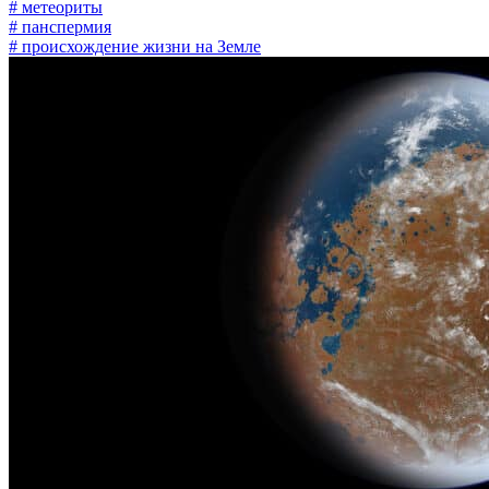
# метеориты
# панспермия
# происхождение жизни на Земле