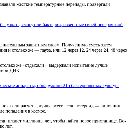
здавали жесткие температурные перепады, подвергали
бы узнать, смогут ли бактерии, известные своей невероятной
полнительным защитным слоем. Полученную смесь затем
 и столько же — пауза, или 12 через 12, 24 через 24, 48 через
м столько же «отдыхали», выдержали испытание лучше
енной ДНК.
ические аппараты, обнаружили 215 бактериальных культур.
 показали расчеты, лучше всего, если астероид — виновник
ле попадания в космос.
реди планет миллионы лет, чтобы найти новое пристанище. Во-
о лет.