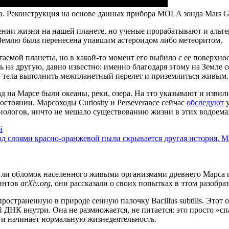
Реконструкция на основе данных прибора MOLA зонда Mars Glob
ении жизни на нашей планете, но ученые прорабатывают и альт
на Землю была перенесена упавшим астероидом либо метеоритом.
таемой планеты, но в какой-то момент его выбило с ее поверхно
ь на другую, давно известно: именно благодаря этому на Земл
о тела выполнить межпланетный перелет и приземлиться живым.
 на Марсе были океаны, реки, озера. На это указывают и извил
стоянии. Марсоходы Curiosity и Perseverance сейчас
обследуют
у
иологов, ничто не мешало существованию жизни в этих водоема
й
од слоями красно-оранжевой пыли скрывается другая история. 
г ли обломок населенного живыми организмами древнего Марса 
ринтов
arXiv.org
, они рассказали о своих попытках в этом разобрат
страненную в природе сенную палочку Bacillus subtilis. Этот 
НК внутри. Она не размножается, не питается: это просто «спа
 и начинает нормальную жизнедеятельность.