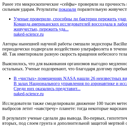
Ранее эти микроскопические «сейфы» проверяли на прочность
сильным ударам. Результаты
показали
поразительную живучесть
Ученые проверили, способны ли бактерии пережить удар
Команда американских исследователей воссоздала в лабор
живучестью, пережить уда...
naked-science.ru
Авторы нынешней научной работы смешали эндоспоры Bacillus
периодически подвергали воздействию ультрафиолета в течение 
48. Так имитировали разную скорость вращения небесного тела
Выяснилось, что для выживания организмов выгодно медленное
остальных. Ученые подозревают, что благодаря долгому преб
В «чистых» помещениях NASA нашли 26 неизвестных ви
В залах Национального управления по аэронавтике и ис
Среди них оказались представит...
naked-science.ru
Исследователи также смоделировали движение 100 тысяч метео
выбросов летит «навстречу» планете: тогда некоторые марсианс
В результате ученые сделали два вывода. Во-первых, гипотет
вторых, под слоем грунта и дополнительной защитой мертвой 