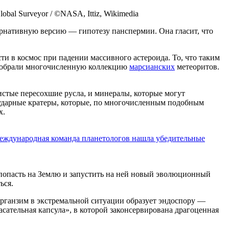
al Surveyor / ©NASA, Ittiz, Wikimedia
ернативную версию — гипотезу панспермии. Она гласит, что
сти в космос при падении массивного астероида. То, что таким
е собрали многочисленную коллекцию
марсианских
метеоритов.
истые пересохшие русла, и минералы, которые могут
дарные кратеры, которые, по многочисленным подобным
х.
Международная команда планетологов нашла убедительные
попасть на Землю и запустить на ней новый эволюционный
ься.
органзим в экстремальной ситуации образует эндоспору —
сательная капсула», в которой законсервирована драгоценная