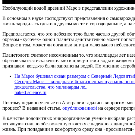
Изобилующий водой древний Марс в представлении художника. 
В основном в науке господствуют представления о самозарожд
жизнь зародилась где-то в другом месте и гораздо раньше, а 
Предполагается, что это небесное тело было частью другой оби
образом «кусочек» одной планеты действительно может попаст
Вопрос в том, может ли организм внутри маленького небесног
Планетологи считают несомненным то, что миллиарды лет назад
образовываться исключительно в присутствии воды в жидком со
признакам, когда-то были заполнены водой. По мнению астроб
На Марсе бушевал океан размером с Северный Ледовиты
Сегодня Марс — холодная и безжизненная пустыня, но п
доказательства, что миллиарды ле...
naked-science.ru
Поэтому недавно ученые из Австралии задались вопросом: мо
процесс? В недавней статье,
опубликованной
на сервере преп
В качестве подопытных микроорганизмов ученые выбрали распро
«спящую» сильно обезвоженную клетку с надежно защищенной Д
жизнь. При попадании в комфортную среду она «просыпается»