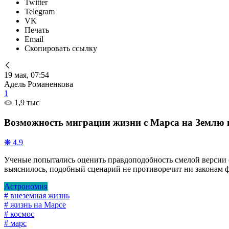
Twitter
Telegram
VK
Печать
Email
Скопировать ссылку
19 мая, 07:54
Адель Романенкова
1
1,9 тыс
Возможность миграции жизни с Марса на Землю 
❋ 4.9
Ученые попытались оценить правдоподобность смелой версии о
выяснилось, подобный сценарий не противоречит ни законам фи
Астрономия
# внеземная жизнь
# жизнь на Марсе
# космос
# марс