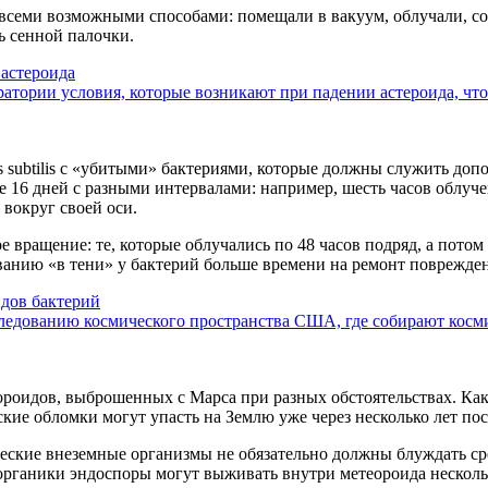
 всеми возможными способами: помещали в вакуум, облучали, со
 сенной палочки.
 астероида
атории условия, которые возникают при падении астероида, что
 subtilis с «убитыми» бактериями, которые должны служить до
16 дней с разными интервалами: например, шесть часов облучения
 вокруг своей оси.
 вращение: те, которые облучались по 48 часов подряд, а пото
ыванию «в тени» у бактерий больше времени на ремонт поврежд
дов бактерий
следованию космического пространства США, где собирают косм
роидов, выброшенных с Марса при разных обстоятельствах. Как
кие обломки могут упасть на Землю уже через несколько лет пос
ические внеземные организмы не обязательно должны блуждать с
органики эндоспоры могут выживать внутри метеороида нескольк