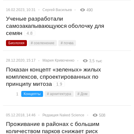
16.02.2023, 10:31
Сергей Васильев
490
Ученые разработали
самозакапывающуюся оболочку для
семян
4.8
Биология
# озеленение
# почва
28.12.2020, 15:17
Мария Кривоченко
3,5 тыс
Показан концепт «зеленых» жилых
комплексов, спроектированных по
принципу митоза
1.9
1
Концепты
# архитектура
# Дом
05.12.2018, 14:46
Редакция Naked Science
508
Проживание в районах с большим
количеством парков снижает риск