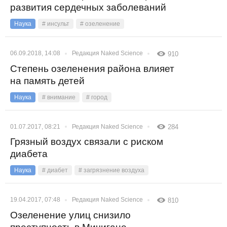
развития сердечных заболеваний
Наука
# инсульт
# озеленение
06.09.2018, 14:08
Редакция Naked Science
910
Степень озеленения района влияет
на память детей
Наука
# внимание
# город
01.07.2017, 08:21
Редакция Naked Science
284
Грязный воздух связали с риском
диабета
Наука
# диабет
# загрязнение воздуха
19.04.2017, 07:48
Редакция Naked Science
810
Озеленение улиц снизило