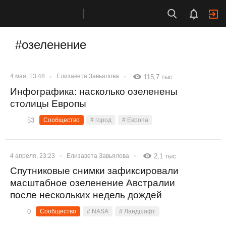
#озеленение
4 мая, 13:48
Елизавета Завьялова
115,7 тыс
Инфографика: насколько озеленены
столицы Европы
53
Сообщество
# город
# Европа
4 апреля, 23:23
Елизавета Завьялова
2,1 тыс
Спутниковые снимки зафиксировали
масштабное озеленение Австралии
после нескольких недель дождей
0
Сообщество
# NASA
# Ландшафт