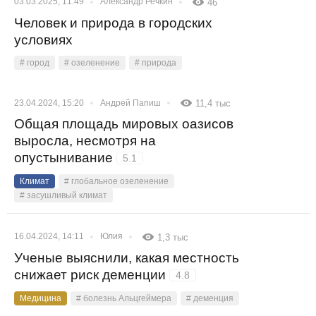
03.03.2025, 11:49
Александр Речкин
46
Человек и природа в городских
условиях
# город
# озеленение
# природа
23.04.2024, 15:20
Андрей Папиш
11,4 тыс
Общая площадь мировых оазисов
выросла, несмотря на
опустынивание
5.1
Климат
# глобальное озеленение
# засушливый климат
16.04.2024, 14:11
Юлия
1,3 тыс
Ученые выяснили, какая местность
снижает риск деменции
4.8
Медицина
# болезнь Альцгеймера
# деменция