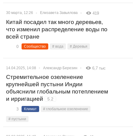
30 марта, 12:26
Елизавета Завьялова
419
Китай посадил так много деревьев,
что изменил распределение воды по
всей стране
0
Сообщество
# вода
# Деревья
14.04.2025, 14:08
Александр Березин
6,7 тыс
Стремительное озеленение
крупнейшей пустыни Индии
объяснили глобальным потеплением
и ирригацией
5.2
3
Климат
# глобальное озеленение
# пустыни