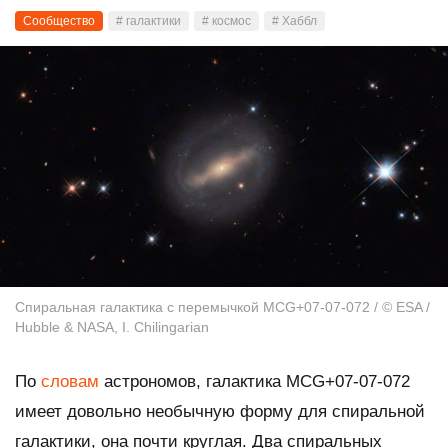
Сообщество
# галактики
# космос
# Хаббл
Спиральная галактика с перемычкой MCG+07-07-072 / © ESA /
Hubble & NASA, I. Chilingarian
По
словам
астрономов, галактика MCG+07-07-072
имеет довольно необычную форму для спиральной
галактики, она почти круглая. Два спиральных