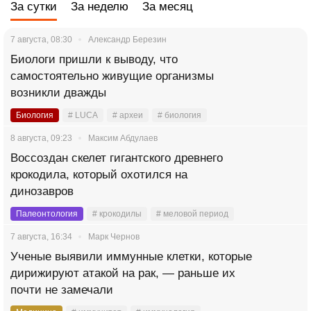
За сутки
За неделю
За месяц
7 августа, 08:30
Александр Березин
Биологи пришли к выводу, что
самостоятельно живущие организмы
возникли дважды
Биология
# LUCA
# археи
# биология
8 августа, 09:23
Максим Абдулаев
Воссоздан скелет гигантского древнего
крокодила, который охотился на
динозавров
Палеонтология
# крокодилы
# меловой период
7 августа, 16:34
Марк Чернов
Ученые выявили иммунные клетки, которые
дирижируют атакой на рак, — раньше их
почти не замечали