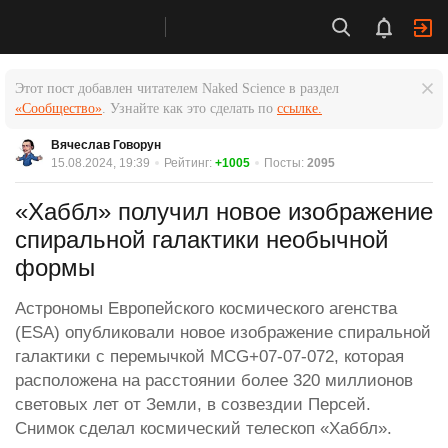
Этот пост добавлен читателем Naked Science в раздел
«Сообщество»
. Узнайте как это сделать по
ссылке.
Вячеслав Говорун
15.08.2024, 19:39
Рейтинг:
+1005
Посты:
2095
«Хаббл» получил новое изображение
спиральной галактики необычной
формы
Астрономы Европейского космического агенства
(ESA) опубликовали новое изображение спиральной
галактики с перемычкой MCG+07-07-072, которая
расположена на расстоянии более 320 миллионов
световых лет от Земли, в созвездии Персей.
Снимок сделал космический телескоп «Хаббл».