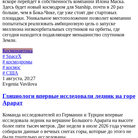
вскоре перейдет в собственность компании Илона Маска.
Здесь будет новый космодром для Starship, почти в 20 раз
больше, чем в Бока-Чике, где уже стоят две стартовых
площадки. Уникальное местоположение позволит компании
попытаться реализовать амбициозную цель о запуске
миллиона низкоорбитальных спутников на орбиты, где
сегодня находится подавляющее меньшинство спутников
Земли.
Космонавтика
# SpaceX
# космодромы
# космос
# США
1 августа, 20:27
Evgenia Vavilova
Гляциологи впервые исследовали ледник на горе
Арарат
Команда исследователей из Германии и Турции впервые
исследовала ледник на вершине Большого Арарата на высоте
более пяти тысяч метров. Две недели в июле 2026 года ученые
собирали данные о вечных снегах горы, которые до этого не
были тщательно исследованы.