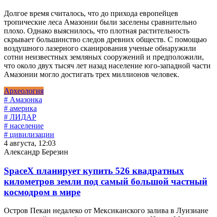
Долгое время считалось, что до прихода европейцев
тропические леса Амазонии были заселены сравнительно
плохо. Однако выяснилось, что плотная растительность
скрывает большинство следов древних обществ. С помощью
воздушного лазерного сканирования ученые обнаружили
сотни неизвестных земляных сооружений и предположили,
что около двух тысяч лет назад население юго-западной части
Амазонии могло достигать трех миллионов человек.
Археология
# Амазонка
# америка
# ЛИДАР
# население
# цивилизации
4 августа, 12:03
Александр Березин
SpaceX планирует купить 526 квадратных
километров земли под самый большой частный
космодром в мире
Остров Пекан недалеко от Мексиканского залива в Луизиане