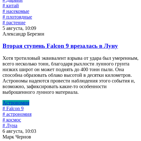
# китай
# насекомые
# плотоядные
# растение
5 августа, 10:09
Александр Березин
Вторая ступень Falcon 9 врезалась в Луну
Хотя тротиловый эквивалент взрыва от удара был умеренным,
всего несколько тонн, благодаря рыхлости лунного грунта
низких широт он может поднять до 400 тонн пыли. Она
способна образовать облако высотой в десятки километров.
Астрономы надеются провести наблюдения этого события и,
возможно, зафиксировать какие-то особенности
выброшенного лунного материала.
Астрономия
# Falcon 9
# астрономия
# космос
# Луна
6 августа, 10:03
Марк Чернов