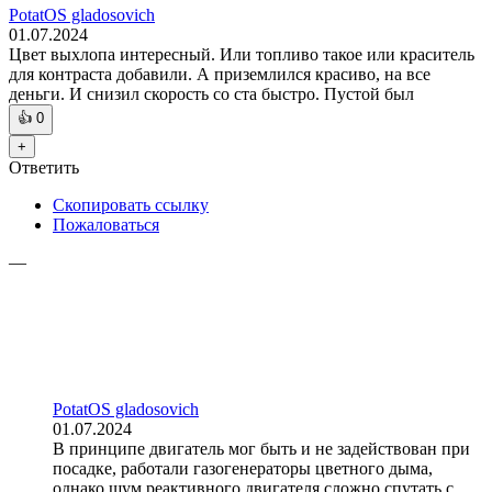
PotatOS gladosovich
01.07.2024
Цвет выхлопа интересный. Или топливо такое или краситель
для контраста добавили. А приземлился красиво, на все
деньги. И снизил скорость со ста быстро. Пустой был
👍
0
+
Ответить
Скопировать ссылку
Пожаловаться
—
PotatOS gladosovich
01.07.2024
В принципе двигатель мог быть и не задействован при
посадке, работали газогенераторы цветного дыма,
однако шум реактивного двигателя сложно спутать с