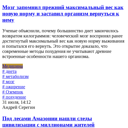
Мозг запомнил прежний максимальный вес как
новую норму и заставил организм вернуться к
нему
Ученые объяснили, почему большинство диет закончилось
возвратом килограммов: человеческий мозг воспринял ранее
достигнутый максимальный вес как новую норму выживания
и попытался его вернуть. Это открытие доказало, что
современные методы похудения не учитывают древние
встроенные особенности нашего организма.
Медицина
# диета
# метаболизм
# мозг
# ожирение
# Оземпик
# похудение
31 июля, 14:12
Андрей Серегин
Под лесами Амазонии нашли следы
цивилизации с миллионами жителей