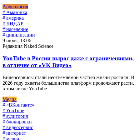
Археология
# Амазонка
# америка
# ЛИДАР
# население
# цивилизации
9 июля, 13:06
Редакция Naked Science
YouTube в России вырос даже с ограничениями,
в отличие от «VK Видео»
Видеосервисы стали неотъемлемой частью жизни россиян. В
2026 году охваты большинства платформ продолжают расти,
в том числе YouTube.
Медиа
# «ВКонтакте»
# YouTube
# аудитория
# блокировки
# видеосервис
# интернет
# медиа