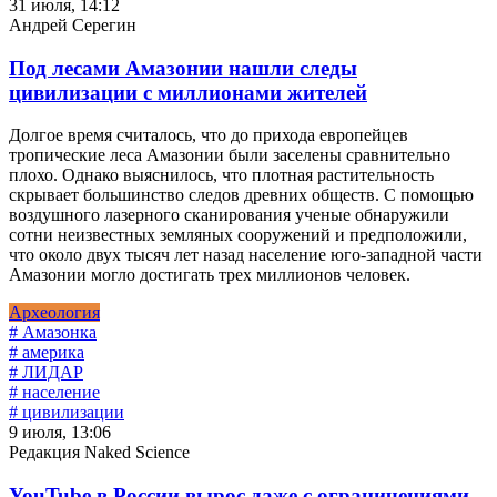
31 июля, 14:12
Андрей Серегин
Под лесами Амазонии нашли следы
цивилизации с миллионами жителей
Долгое время считалось, что до прихода европейцев
тропические леса Амазонии были заселены сравнительно
плохо. Однако выяснилось, что плотная растительность
скрывает большинство следов древних обществ. С помощью
воздушного лазерного сканирования ученые обнаружили
сотни неизвестных земляных сооружений и предположили,
что около двух тысяч лет назад население юго-западной части
Амазонии могло достигать трех миллионов человек.
Археология
# Амазонка
# америка
# ЛИДАР
# население
# цивилизации
9 июля, 13:06
Редакция Naked Science
YouTube в России вырос даже с ограничениями,