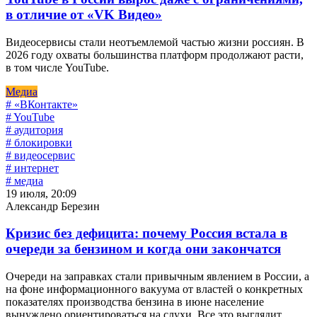
в отличие от «VK Видео»
Видеосервисы стали неотъемлемой частью жизни россиян. В
2026 году охваты большинства платформ продолжают расти,
в том числе YouTube.
Медиа
# «ВКонтакте»
# YouTube
# аудитория
# блокировки
# видеосервис
# интернет
# медиа
19 июля, 20:09
Александр Березин
Кризис без дефицита: почему Россия встала в
очереди за бензином и когда они закончатся
Очереди на заправках стали привычным явлением в России, а
на фоне информационного вакуума от властей о конкретных
показателях производства бензина в июне население
вынуждено ориентироваться на слухи. Все это выглядит