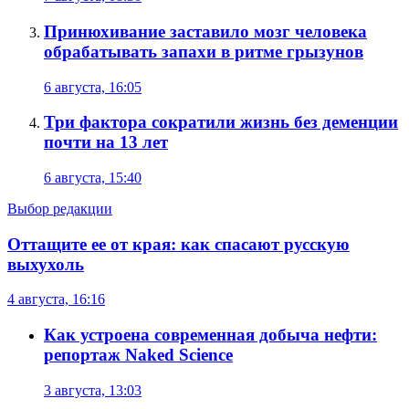
Принюхивание заставило мозг человека
обрабатывать запахи в ритме грызунов
6 августа, 16:05
Три фактора сократили жизнь без деменции
почти на 13 лет
6 августа, 15:40
Выбор редакции
Оттащите ее от края: как спасают русскую
выхухоль
4 августа, 16:16
Как устроена современная добыча нефти:
репортаж Naked Science
3 августа, 13:03