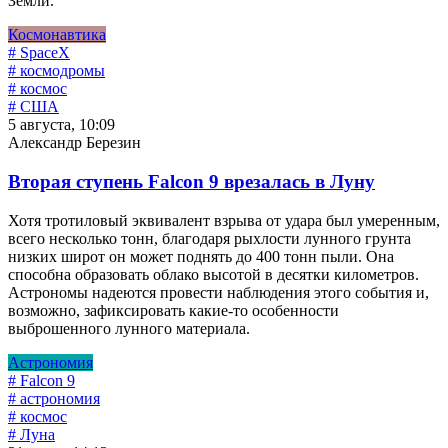
Земли.
Космонавтика
# SpaceX
# космодромы
# космос
# США
5 августа, 10:09
Александр Березин
Вторая ступень Falcon 9 врезалась в Луну
Хотя тротиловый эквивалент взрыва от удара был умеренным,
всего несколько тонн, благодаря рыхлости лунного грунта
низких широт он может поднять до 400 тонн пыли. Она
способна образовать облако высотой в десятки километров.
Астрономы надеются провести наблюдения этого события и,
возможно, зафиксировать какие-то особенности
выброшенного лунного материала.
Астрономия
# Falcon 9
# астрономия
# космос
# Луна