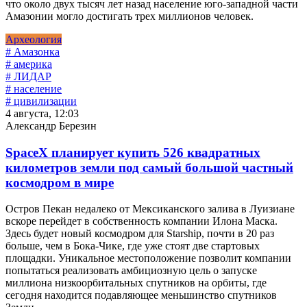
что около двух тысяч лет назад население юго-западной части
Амазонии могло достигать трех миллионов человек.
Археология
# Амазонка
# америка
# ЛИДАР
# население
# цивилизации
4 августа, 12:03
Александр Березин
SpaceX планирует купить 526 квадратных
километров земли под самый большой частный
космодром в мире
Остров Пекан недалеко от Мексиканского залива в Луизиане
вскоре перейдет в собственность компании Илона Маска.
Здесь будет новый космодром для Starship, почти в 20 раз
больше, чем в Бока-Чике, где уже стоят две стартовых
площадки. Уникальное местоположение позволит компании
попытаться реализовать амбициозную цель о запуске
миллиона низкоорбитальных спутников на орбиты, где
сегодня находится подавляющее меньшинство спутников