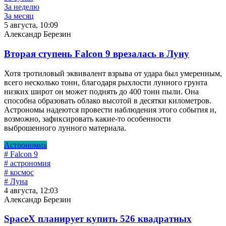
За неделю
За месяц
5 августа, 10:09
Александр Березин
Вторая ступень Falcon 9 врезалась в Луну
Хотя тротиловый эквивалент взрыва от удара был умеренным,
всего несколько тонн, благодаря рыхлости лунного грунта
низких широт он может поднять до 400 тонн пыли. Она
способна образовать облако высотой в десятки километров.
Астрономы надеются провести наблюдения этого события и,
возможно, зафиксировать какие-то особенности
выброшенного лунного материала.
Астрономия
# Falcon 9
# астрономия
# космос
# Луна
4 августа, 12:03
Александр Березин
SpaceX планирует купить 526 квадратных