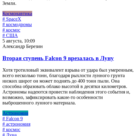
Земли.
Космонавтика
# SpaceX
# космодромы
# космос
# США
5 августа, 10:09
Александр Березин
Вторая ступень Falcon 9 врезалась в Луну
Хотя тротиловый эквивалент взрыва от удара был умеренным,
всего несколько тонн, благодаря рыхлости лунного грунта
низких широт он может поднять до 400 тонн пыли. Она
способна образовать облако высотой в десятки километров.
Астрономы надеются провести наблюдения этого события и,
возможно, зафиксировать какие-то особенности
выброшенного лунного материала.
Астрономия
# Falcon 9
# астрономия
# космос
# Луна