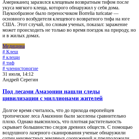
Американец заразился клещевым возвратным тифом после
укуса мягкого клеща, которого обнаружил у себя дома.
Паукообразное было переносчиком Borrelia turicatae —
основного возбудителя клещевого возвратного тифа на юге
США. Этот случай, по словам ученых, показал: заражение
может происходить не только во время поездок на природу, но
и в жилых домах.
Медицина
# Клещ
# клещи
# тиф
# членистоногие
31 июля, 14:12
Андрей Серегин
Под лесами Амазонии нашли следы
цивилизации с миллионами жителей
Долгое время считалось, что до прихода европейцев
тропические леса Амазонии были заселены сравнительно
плохо. Однако выяснилось, что плотная растительность
скрывает большинство следов древних обществ. С помощью
воздушного лазерного сканирования ученые обнаружили
сотни неизвестных земляных сооружений и предположили,