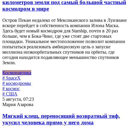
километров земли под самый большой частный
космодром в мире
Остров Пекан недалеко от Мексиканского залива в Луизиане
вскоре перейдет в собственность компании Илона Маска.
Здесь будет новый космодром для Starship, почти в 20 раз
больше, чем в Бока-Чике, где уже стоят две стартовых
площадки. Уникальное местоположение позволит компании
попытаться реализовать амбициозную цель о запуске
миллиона низкоорбитальных спутников на орбиты, где
сегодня находится подавляющее меньшинство спутников
Земли.
Космонавтика
# SpaceX
# космодромы
# космос
# США
5 августа, 07:23
Мария Азарова
Мягкий клещ, переносящий возвратный тиф,
укусил человека прямо у него дома