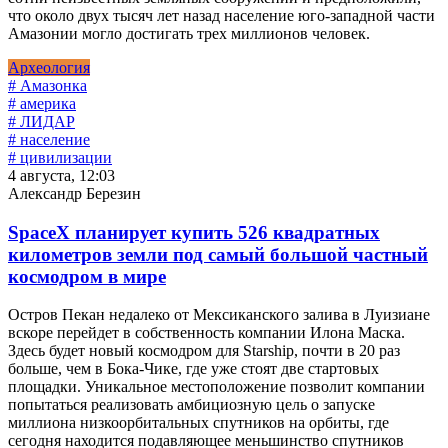
что около двух тысяч лет назад население юго-западной части
Амазонии могло достигать трех миллионов человек.
Археология
# Амазонка
# америка
# ЛИДАР
# население
# цивилизации
4 августа, 12:03
Александр Березин
SpaceX планирует купить 526 квадратных
километров земли под самый большой частный
космодром в мире
Остров Пекан недалеко от Мексиканского залива в Луизиане
вскоре перейдет в собственность компании Илона Маска.
Здесь будет новый космодром для Starship, почти в 20 раз
больше, чем в Бока-Чике, где уже стоят две стартовых
площадки. Уникальное местоположение позволит компании
попытаться реализовать амбициозную цель о запуске
миллиона низкоорбитальных спутников на орбиты, где
сегодня находится подавляющее меньшинство спутников