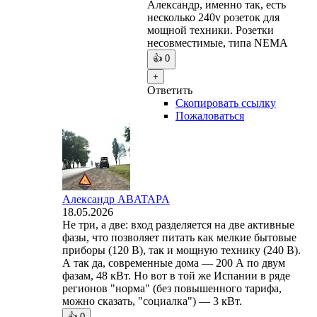
Александр, именно так, есть
несколько 240v розеток для
мощной техники. Розетки
несовместимые, типа NEMA
👍
0
+
Ответить
Скопировать ссылку
Пожаловаться
Александр ABATAPA
18.05.2026
Не три, а две: вход разделяется на две активные
фазы, что позволяет питать как мелкие бытовые
приборы (120 В), так и мощную технику (240 В).
А так да, современные дома — 200 А по двум
фазам, 48 кВт. Но вот в той же Испании в ряде
регионов "норма" (без повышенного тарифа,
можно сказать, "социалка") — 3 кВт.
👍
0