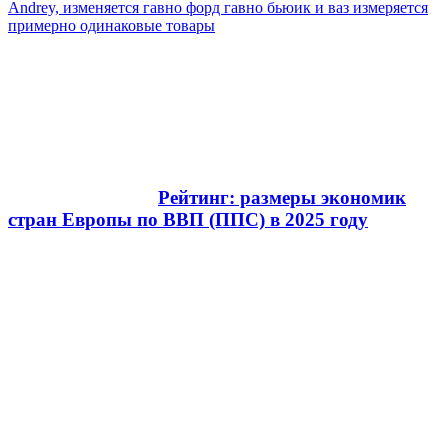
Andrey, изменяется гавно форд гавно бьюик и ваз измеряется
примерно одинаковые товары
Рейтинг: размеры экономик
стран Европы по ВВП (ППС) в 2025 году