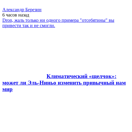
Александр Березин
6 часов
назад
Dron, жаль только ни одного примера "отсебятины" вы
привести так и не смогли.
Климатический «щелчок»:
может ли Эль-Ниньо изменить привычный нам
мир