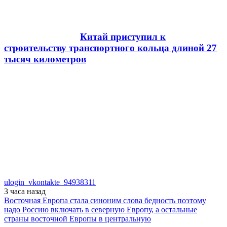
Китай приступил к
строительству транспортного кольца длиной 27
тысяч километров
ulogin_vkontakte_94938311
3 часа
назад
Восточная Европа стала синоним слова бедность поэтому
надо Россию включать в северную Европу, а остальные
страны восточной Европы в центральную