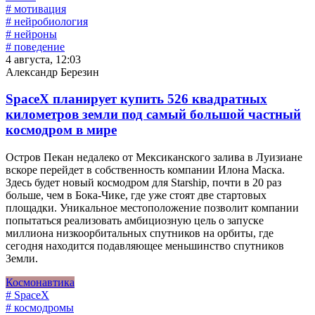
# мотивация
# нейробиология
# нейроны
# поведение
4 августа, 12:03
Александр Березин
SpaceX планирует купить 526 квадратных
километров земли под самый большой частный
космодром в мире
Остров Пекан недалеко от Мексиканского залива в Луизиане
вскоре перейдет в собственность компании Илона Маска.
Здесь будет новый космодром для Starship, почти в 20 раз
больше, чем в Бока-Чике, где уже стоят две стартовых
площадки. Уникальное местоположение позволит компании
попытаться реализовать амбициозную цель о запуске
миллиона низкоорбитальных спутников на орбиты, где
сегодня находится подавляющее меньшинство спутников
Земли.
Космонавтика
# SpaceX
# космодромы