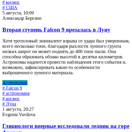
# космос
# США
5 августа, 10:09
Александр Березин
Вторая ступень Falcon 9 врезалась в Луну
Хотя тротиловый эквивалент взрыва от удара был умеренным,
всего несколько тонн, благодаря рыхлости лунного грунта
низких широт он может поднять до 400 тонн пыли. Она
способна образовать облако высотой в десятки километров.
Астрономы надеются провести наблюдения этого события и,
возможно, зафиксировать какие-то особенности
выброшенного лунного материала.
Астрономия
# Falcon 9
# астрономия
# космос
# Луна
1 августа, 20:27
Evgenia Vavilova
Гляциологи впервые исследовали ледник на горе