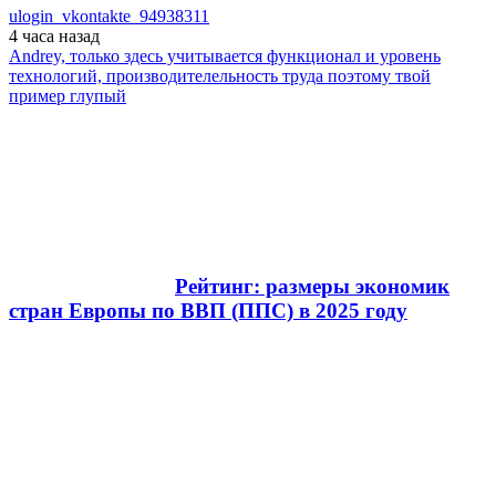
ulogin_vkontakte_94938311
4 часа
назад
Andrey, только здесь учитывается функционал и уровень
технологий, производителельность труда поэтому твой
пример глупый
Рейтинг: размеры экономик
стран Европы по ВВП (ППС) в 2025 году