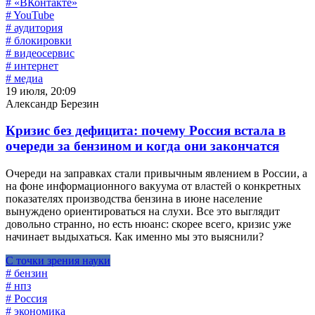
# «ВКонтакте»
# YouTube
# аудитория
# блокировки
# видеосервис
# интернет
# медиа
19 июля, 20:09
Александр Березин
Кризис без дефицита: почему Россия встала в
очереди за бензином и когда они закончатся
Очереди на заправках стали привычным явлением в России, а
на фоне информационного вакуума от властей о конкретных
показателях производства бензина в июне население
вынуждено ориентироваться на слухи. Все это выглядит
довольно странно, но есть нюанс: скорее всего, кризис уже
начинает выдыхаться. Как именно мы это выяснили?
С точки зрения науки
# бензин
# нпз
# Россия
# экономика