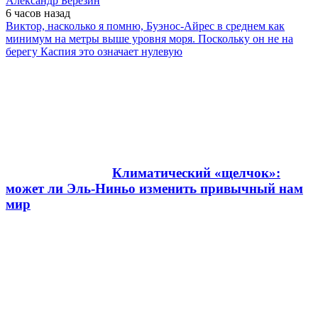
Александр Березин
6 часов
назад
Виктор, насколько я помню, Буэнос-Айрес в среднем как
минимум на метры выше уровня моря. Поскольку он не на
берегу Каспия это означает нулевую
Климатический «щелчок»:
может ли Эль-Ниньо изменить привычный нам
мир