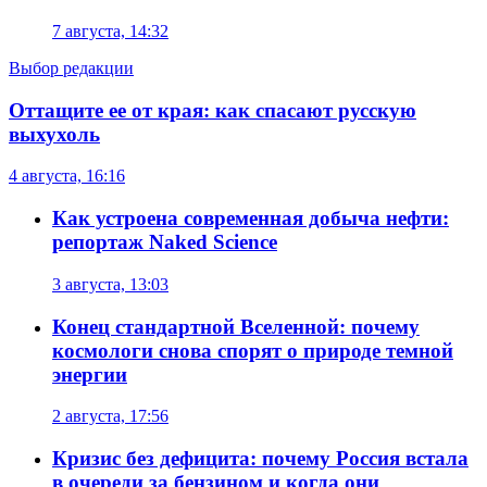
7 августа, 14:32
Выбор редакции
Оттащите ее от края: как спасают русскую
выхухоль
4 августа, 16:16
Как устроена современная добыча нефти:
репортаж Naked Science
3 августа, 13:03
Конец стандартной Вселенной: почему
космологи снова спорят о природе темной
энергии
2 августа, 17:56
Кризис без дефицита: почему Россия встала
в очереди за бензином и когда они