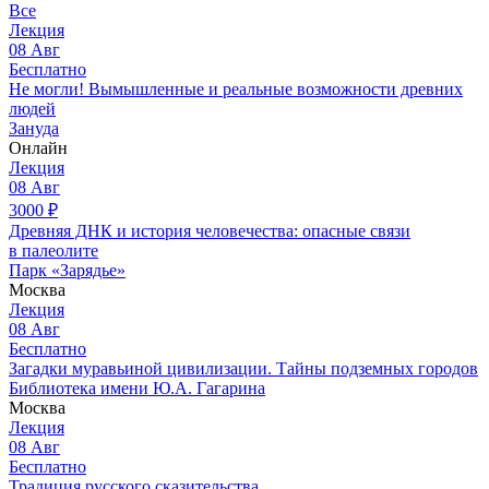
Все
Лекция
08
Авг
Бесплатно
Не могли! Вымышленные и реальные возможности древних
людей
Зануда
Онлайн
Лекция
08
Авг
3000
₽
Древняя ДНК и история человечества: опасные связи
в палеолите
Парк «Зарядье»
Москва
Лекция
08
Авг
Бесплатно
Загадки муравьиной цивилизации. Тайны подземных городов
Библиотека имени Ю.А. Гагарина
Москва
Лекция
08
Авг
Бесплатно
Традиция русского сказительства