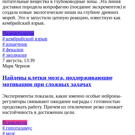
питательные вещества в глубоководные зоны. Эта линия
доставки породила копрофагию (поедание экскрементов) и
создала новые экологические ниши на глубине древних
морей. Это и запустило цепную реакцию, известную как
кембрийский взрыв.
Палеонтология
# кембрийский взрыв
# кишечник
# фекалии
# эволюция
7 августа, 13:39
Марк Чернов
Найдены клетки мозга, поддерживающие
мотивацию при сложных задачах
Эксперименты показали, какие именно особые нейроны-
регуляторы связывают ожидание награды с готовностью
продолжать работу. Причем их отключение резко снижает
настойчивость в достижении цели.
Психология
# гипоталамус
# мозг