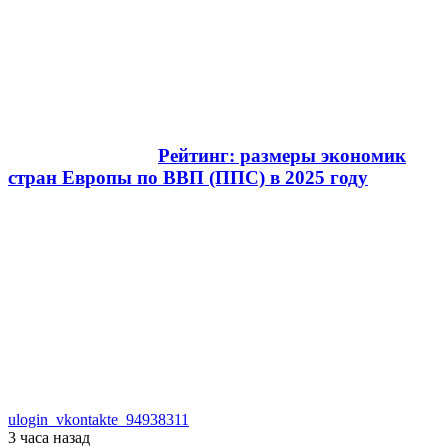
Рейтинг: размеры экономик
стран Европы по ВВП (ППС) в 2025 году
ulogin_vkontakte_94938311
3 часа
назад