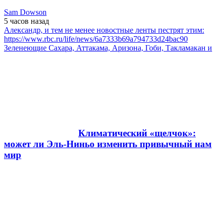
Sam Dowson
5 часов
назад
Александр, и тем не менее новостные ленты пестрят этим:
https://www.rbc.ru/life/news/6a7333b69a794733d24bac90
Зеленеющие Сахара, Аттакама, Аризона, Гоби, Такламакан и
Климатический «щелчок»:
может ли Эль-Ниньо изменить привычный нам
мир