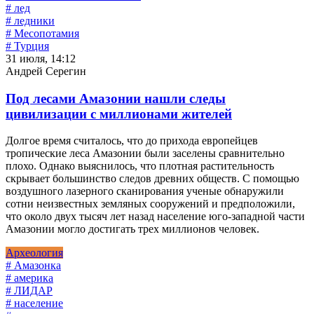
# лед
# ледники
# Месопотамия
# Турция
31 июля, 14:12
Андрей Серегин
Под лесами Амазонии нашли следы
цивилизации с миллионами жителей
Долгое время считалось, что до прихода европейцев
тропические леса Амазонии были заселены сравнительно
плохо. Однако выяснилось, что плотная растительность
скрывает большинство следов древних обществ. С помощью
воздушного лазерного сканирования ученые обнаружили
сотни неизвестных земляных сооружений и предположили,
что около двух тысяч лет назад население юго-западной части
Амазонии могло достигать трех миллионов человек.
Археология
# Амазонка
# америка
# ЛИДАР
# население