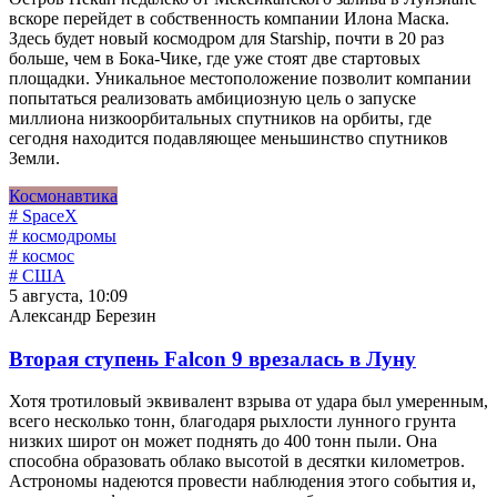
вскоре перейдет в собственность компании Илона Маска.
Здесь будет новый космодром для Starship, почти в 20 раз
больше, чем в Бока-Чике, где уже стоят две стартовых
площадки. Уникальное местоположение позволит компании
попытаться реализовать амбициозную цель о запуске
миллиона низкоорбитальных спутников на орбиты, где
сегодня находится подавляющее меньшинство спутников
Земли.
Космонавтика
# SpaceX
# космодромы
# космос
# США
5 августа, 10:09
Александр Березин
Вторая ступень Falcon 9 врезалась в Луну
Хотя тротиловый эквивалент взрыва от удара был умеренным,
всего несколько тонн, благодаря рыхлости лунного грунта
низких широт он может поднять до 400 тонн пыли. Она
способна образовать облако высотой в десятки километров.
Астрономы надеются провести наблюдения этого события и,