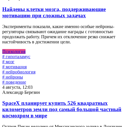
Найдены клетки мозга, поддерживающие
мотивацию при сложных задачах
Эксперименты показали, какие именно особые нейроны-
регуляторы связывают ожидание награды с готовностью
продолжать работу. Причем их отключение резко снижает
настойчивость в достижении цели.
Психология
# гипоталамус
# мозг
# мотивация
# нейробиология
# нейроны
# поведение
4 августа, 12:03
Александр Березин
SpaceX планирует купить 526 квадратных
километров земли под самый большой частный
космодром в мире
Остров Пекан недалеко от Мексиканского залива в Луизиане