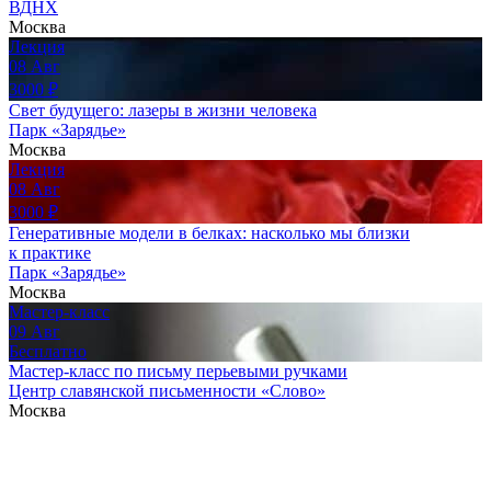
ВДНХ
Москва
Лекция
08
Авг
3000
₽
Свет будущего: лазеры в жизни человека
Парк «Зарядье»
Москва
Лекция
08
Авг
3000
₽
Генеративные модели в белках: насколько мы близки
к практике
Парк «Зарядье»
Москва
Мастер-класс
09
Авг
Бесплатно
Мастер-класс по письму перьевыми ручками
Центр славянской письменности «Слово»
Москва