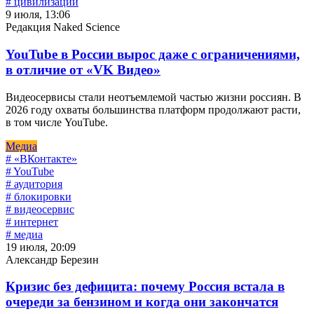
# цивилизации
9 июля, 13:06
Редакция Naked Science
YouTube в России вырос даже с ограничениями,
в отличие от «VK Видео»
Видеосервисы стали неотъемлемой частью жизни россиян. В
2026 году охваты большинства платформ продолжают расти,
в том числе YouTube.
Медиа
# «ВКонтакте»
# YouTube
# аудитория
# блокировки
# видеосервис
# интернет
# медиа
19 июля, 20:09
Александр Березин
Кризис без дефицита: почему Россия встала в
очереди за бензином и когда они закончатся