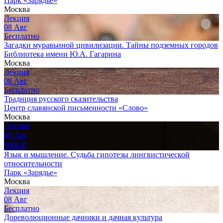
Парк «Зарядье»
Москва
Лекция
08
Авг
Бесплатно
Загадки муравьиной цивилизации. Тайны подземных городов
Библиотека имени Ю.А. Гагарина
Москва
Лекция
08
Авг
Бесплатно
Традиция русского сказительства
Центр славянской письменности «Слово»
Москва
Лекция
08
Авг
3000
₽
Язык и мышление. Судьба гипотезы лингвистической
относительности
Парк «Зарядье»
Москва
Лекция
08
Авг
Бесплатно
Дореволюционные дачники и дачная культура