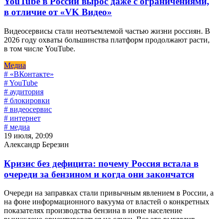
YouTube в России вырос даже с ограничениями,
в отличие от «VK Видео»
Видеосервисы стали неотъемлемой частью жизни россиян. В
2026 году охваты большинства платформ продолжают расти,
в том числе YouTube.
Медиа
# «ВКонтакте»
# YouTube
# аудитория
# блокировки
# видеосервис
# интернет
# медиа
19 июля, 20:09
Александр Березин
Кризис без дефицита: почему Россия встала в
очереди за бензином и когда они закончатся
Очереди на заправках стали привычным явлением в России, а
на фоне информационного вакуума от властей о конкретных
показателях производства бензина в июне население