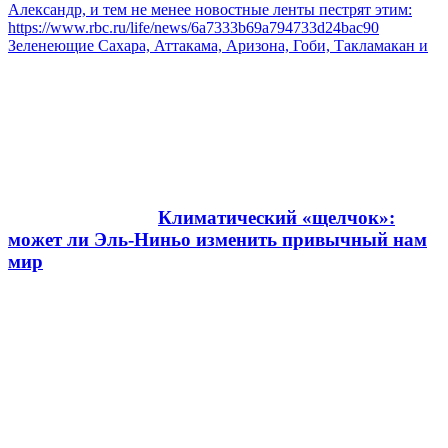
Александр, и тем не менее новостные ленты пестрят этим:
https://www.rbc.ru/life/news/6a7333b69a794733d24bac90
Зеленеющие Сахара, Аттакама, Аризона, Гоби, Такламакан и
Климатический «щелчок»:
может ли Эль-Ниньо изменить привычный нам
мир