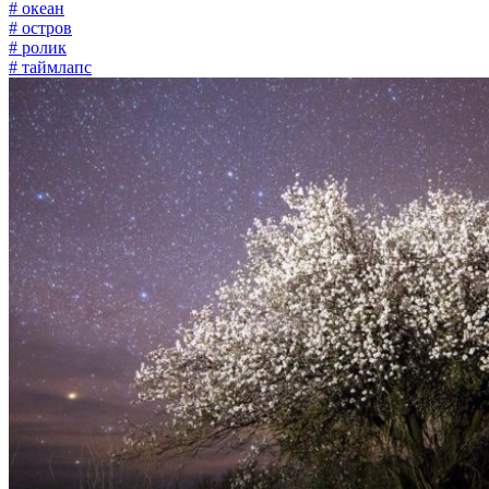
# океан
# остров
# ролик
# таймлапс