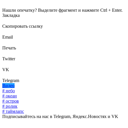
Нашли опечатку? Выделите фрагмент и нажмите Ctrl + Enter.
Закладка
Скопировать ссылку
Email
Печать
Twitter
VK
Telegram
Видео
# небо
# океан
# остров
# ролик
# таймлапс
Подписывайтесь на нас в Telegram, Яндекс.Новостях и VK