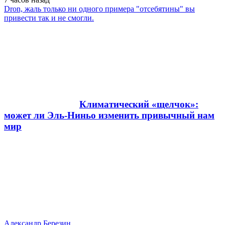
Dron, жаль только ни одного примера "отсебятины" вы
привести так и не смогли.
Климатический «щелчок»:
может ли Эль-Ниньо изменить привычный нам
мир
Александр Березин