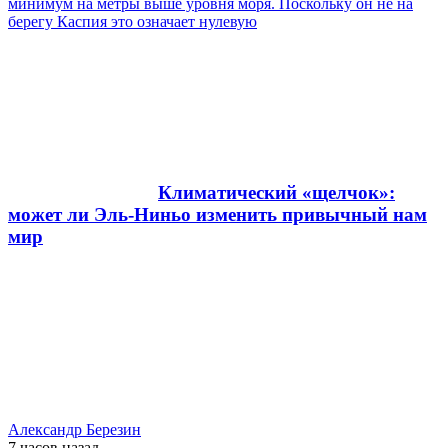
минимум на метры выше уровня моря. Поскольку он не на
берегу Каспия это означает нулевую
Климатический «щелчок»:
может ли Эль-Ниньо изменить привычный нам
мир
Александр Березин
7 часов
назад