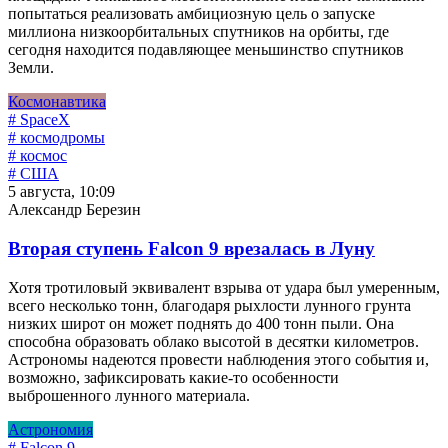
попытаться реализовать амбициозную цель о запуске
миллиона низкоорбитальных спутников на орбиты, где
сегодня находится подавляющее меньшинство спутников
Земли.
Космонавтика
# SpaceX
# космодромы
# космос
# США
5 августа, 10:09
Александр Березин
Вторая ступень Falcon 9 врезалась в Луну
Хотя тротиловый эквивалент взрыва от удара был умеренным,
всего несколько тонн, благодаря рыхлости лунного грунта
низких широт он может поднять до 400 тонн пыли. Она
способна образовать облако высотой в десятки километров.
Астрономы надеются провести наблюдения этого события и,
возможно, зафиксировать какие-то особенности
выброшенного лунного материала.
Астрономия
# Falcon 9