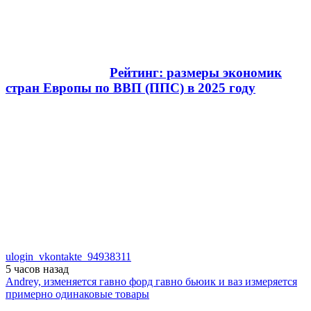
Рейтинг: размеры экономик
стран Европы по ВВП (ППС) в 2025 году
ulogin_vkontakte_94938311
5 часов
назад
Andrey, изменяется гавно форд гавно бьюик и ваз измеряется
примерно одинаковые товары