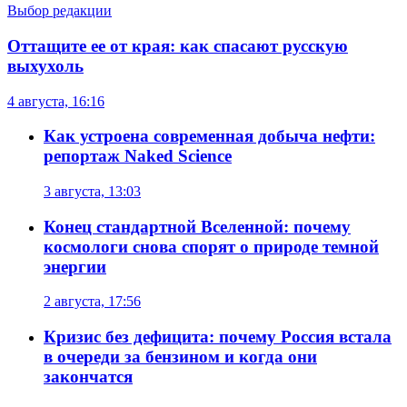
Выбор редакции
Оттащите ее от края: как спасают русскую
выхухоль
4 августа, 16:16
Как устроена современная добыча нефти:
репортаж Naked Science
3 августа, 13:03
Конец стандартной Вселенной: почему
космологи снова спорят о природе темной
энергии
2 августа, 17:56
Кризис без дефицита: почему Россия встала
в очереди за бензином и когда они
закончатся