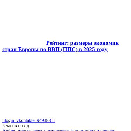
Рейтинг: размеры экономик
стран Европы по ВВП (ППС) в 2025 году
ulogin_vkontakte_94938311
5 часов
назад
Andrey, только здесь учитывается функционал и уровень