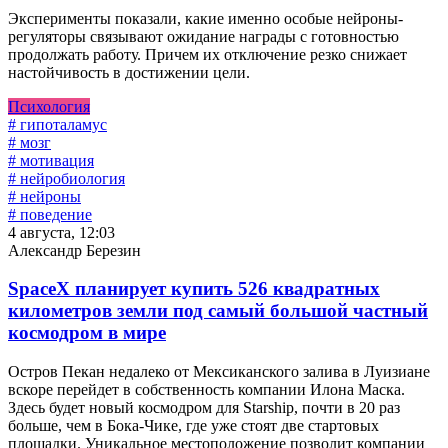
Эксперименты показали, какие именно особые нейроны-
регуляторы связывают ожидание награды с готовностью
продолжать работу. Причем их отключение резко снижает
настойчивость в достижении цели.
Психология
# гипоталамус
# мозг
# мотивация
# нейробиология
# нейроны
# поведение
4 августа, 12:03
Александр Березин
SpaceX планирует купить 526 квадратных
километров земли под самый большой частный
космодром в мире
Остров Пекан недалеко от Мексиканского залива в Луизиане
вскоре перейдет в собственность компании Илона Маска.
Здесь будет новый космодром для Starship, почти в 20 раз
больше, чем в Бока-Чике, где уже стоят две стартовых
площадки. Уникальное местоположение позволит компании