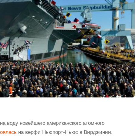
на воду новейшего американского атомного
тоялась
на верфи Ньюпорт-Ньюс в Вирджинии.