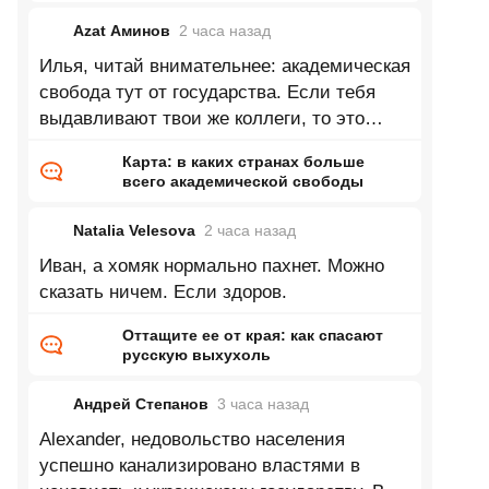
лет
Azat Аминов
2 часа
назад
Илья, читай внимательнее: академическая
свобода тут от государства. Если тебя
выдавливают твои же коллеги, то это
только твои проблемы, и здесь это
Карта: в каких странах больше
всего академической свободы
Natalia Velesova
2 часа
назад
Иван, а хомяк нормально пахнет. Можно
сказать ничем. Если здоров.
Оттащите ее от края: как спасают
русскую выхухоль
Андрей Степанов
3 часа
назад
Alexander, недовольство населения
успешно канализировано властями в