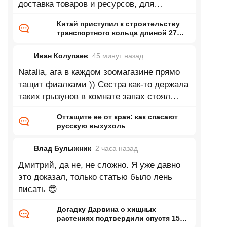
доставка товаров и ресурсов, для
промышленности это так фигня какая
Китай приступил к строительству
транспортного кольца длиной 27
тысяч километров
Иван Колупаев
45 минут
назад
Natalia, ага в каждом зоомагазине прямо
тащит фиалками )) Сестра как-то держала
таких грызунов в комнате запах стоял
непередаваемый. Впрочем может это
Оттащите ее от края: как спасают
русскую выхухоль
Влад Булыжник
2 часа
назад
Дмитрий, да не, не сложно. Я уже давно
это доказал, только статью было лень
писать 😎
Догадку Дарвина о хищных
растениях подтвердили спустя 150