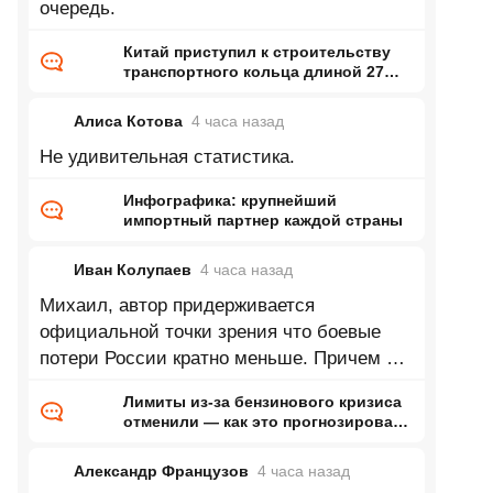
очередь.
Китай приступил к строительству
транспортного кольца длиной 27
тысяч километров
Алиса Котова
4 часа
назад
Не удивительная статистика.
Инфографика: крупнейший
импортный партнер каждой страны
Иван Колупаев
4 часа
назад
Михаил, автор придерживается
официальной точки зрения что боевые
потери России кратно меньше. Причем по
его словам верит в это совершенно
Лимиты из-за бензинового кризиса
отменили — как это прогнозировал
ранее Naked Science
Александр Французов
4 часа
назад