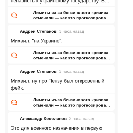
ненависть к украинскому государству. В
моем окружении пацифистов практически
Лимиты из-за бензинового кризиса
не
отменили — как это прогнозировал
ранее Naked Science
Андрей Степанов
3 часа
назад
Михаил, "на Украине".
Лимиты из-за бензинового кризиса
отменили — как это прогнозировал
ранее Naked Science
Андрей Степанов
3 часа
назад
Михаил, ну про Пензу был откровенный
фейк.
Лимиты из-за бензинового кризиса
отменили — как это прогнозировал
ранее Naked Science
Александр Косолапов
3 часа
назад
Это для военного назначения в первую