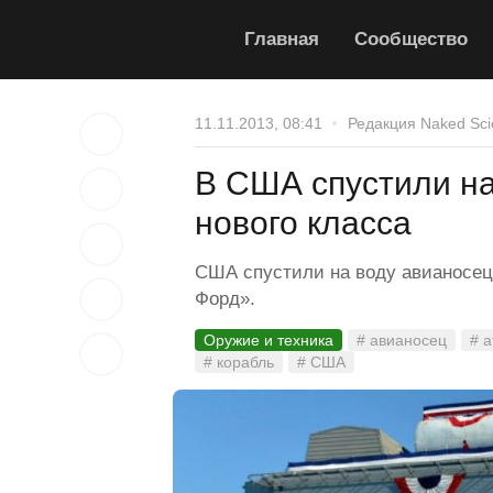
Главная
Сообщество
11.11.2013, 08:41
Редакция Naked Sci
В США спустили н
нового класса
США спустили на воду авианосец
Форд».
Оружие и техника
# авианосец
# 
# корабль
# США