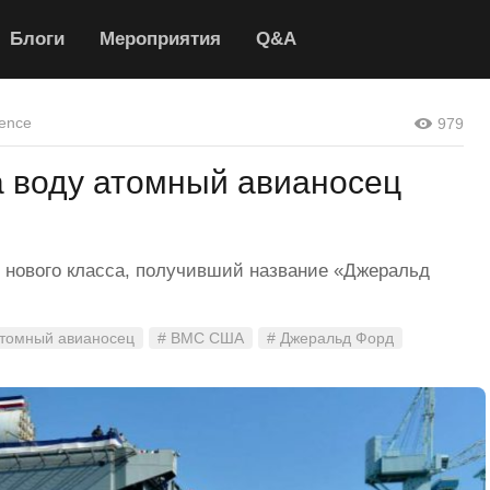
Блоги
Мероприятия
Q&A
ence
979
а воду атомный авианосец
 нового класса, получивший название «Джеральд
атомный авианосец
# ВМС США
# Джеральд Форд