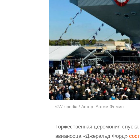
©Wikipedia / Автор: Артем Фомин
Торжественная церемония спуска 
авианосца «Джеральд Форд»
сос