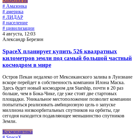
Археология
# Амазонка
# америка
# ЛИДАР
# население
# цивилизации
4 августа, 12:03
Александр Березин
SpaceX планирует купить 526 квадратных
километров земли под самый большой частный
космодром в мире
Остров Пекан недалеко от Мексиканского залива в Луизиане
вскоре перейдет в собственность компании Илона Маска.
Здесь будет новый космодром для Starship, почти в 20 раз
больше, чем в Бока-Чике, где уже стоят две стартовых
площадки. Уникальное местоположение позволит компании
попытаться реализовать амбициозную цель о запуске
миллиона низкоорбитальных спутников на орбиты, где
сегодня находится подавляющее меньшинство спутников
Земли.
Космонавтика
# SpaceX