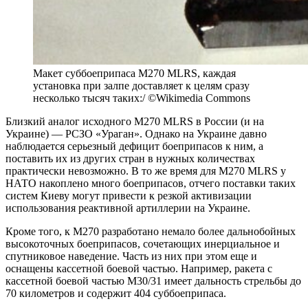
Макет суббоеприпаса M270 MLRS, каждая
установка при залпе доставляет к целям сразу
несколько тысяч таких:/ ©Wikimedia Commons
Близкий аналог исходного M270 MLRS в России (и на
Украине) — РСЗО «Ураган». Однако на Украине давно
наблюдается серьезный дефицит боеприпасов к ним, а
поставить их из других стран в нужных количествах
практически невозможно. В то же время для M270 MLRS у
НАТО накоплено много боеприпасов, отчего поставки таких
систем Киеву могут привести к резкой активизации
использования реактивной артиллерии на Украине.
Кроме того, к М270 разработано немало более дальнобойных
высокоточных боеприпасов, сочетающих инерциальное и
спутниковое наведение. Часть из них при этом еще и
оснащены кассетной боевой частью. Например, ракета с
кассетной боевой частью M30/31 имеет дальность стрельбы до
70 километров и содержит 404 суббоеприпаса.