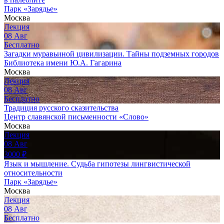
Парк «Зарядье»
Москва
Лекция
08
Авг
Бесплатно
Загадки муравьиной цивилизации. Тайны подземных городов
Библиотека имени Ю.А. Гагарина
Москва
Лекция
08
Авг
Бесплатно
Традиция русского сказительства
Центр славянской письменности «Слово»
Москва
Лекция
08
Авг
3000
₽
Язык и мышление. Судьба гипотезы лингвистической
относительности
Парк «Зарядье»
Москва
Лекция
08
Авг
Бесплатно