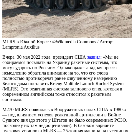
MLRS в Южной Корее / ©Wikimedia Commons / Автор:
Lampronia Auxilius
Вчера, 30 мая 2022 года, президент США
заявил
: «Мы не
собираемся посылать на Украину ракетные системы, что
могут ударить по России». Однако даже западная пресса
немедленно обратила внимание на то, что его слова
полностью противоречат ранее озвученному намерению
Белого дома поставить Киеву Multiple Launch Rocket System
(MLRS). Это реактивная система залпового огня, которая в
современном английском тоже относится к ракетным
системам.
M270 MLRS появилась в Вооруженных силах США в 1980-х
— под влиянием успехов реактивной артиллерии в Войне
Судного дня (до этого у Штатов не было современных РСЗО,
поскольку их там недооценивали). В базовом варианте
пусковая установка MLRS — 25-тонная машина на гусеницах,