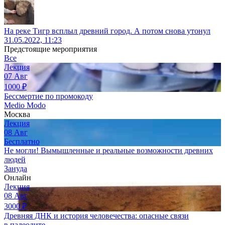
На реке Тигр всплыл древний город. А потом снова утонул
31.05.2022, 11:23
Предстоящие мероприятия
Все
Лекция
07
Авг
1000
₽
Бессмертие по промокоду
Medio Modo
Москва
Лекция
08
Авг
Бесплатно
Не могли! Вымышленные и реальные возможности древних
людей
Зануда
Онлайн
Лекция
08
Авг
3000
₽
Древняя ДНК и история человечества: опасные связи
в палеолите