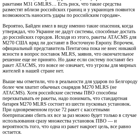
ракетами М31 GMLRS… Есть риск, что такие средства
разместят вблизи российских границ и у украинцев появится
возможность наносить удары по российским городам».
Вероятно, Байден имел в виду именно такие опасения, когда
утверждал, что Украине не дадут системы, способные достать
до российских городов. Исходя из этого, ракеты ATACMS для
M270 США вряд ли доставят в Восточную Европу. Впрочем,
официальный представитель Пентагона пока не внес никакой
ясности в вопрос поставок MLRS, заявив, что окончательное
решение еще не принято. Но даже если систему поставят без
ракет ATACMS, это вовсе не означает, что угрозы для мирных
жителей в нашей стране нет.
Выше мы отметили, что в реальности для ударов по Белгороду
более чем хватит обычных снарядов M270 MLRS (не
ATACMS). Хотя российские системы ПВО способны
перехватывать ее ракеты, надо понимать, что стандартная
батарея M270 MLRS состоит из шести пусковых установок.
При одновременном пуске 72 ракет с кассетными
боеприпасами сбить их все за раз можно будет только в случае
использования сразу множества установок ПВО — и
вероятность того, что одна из ракет накроет цель, все равно
остается.