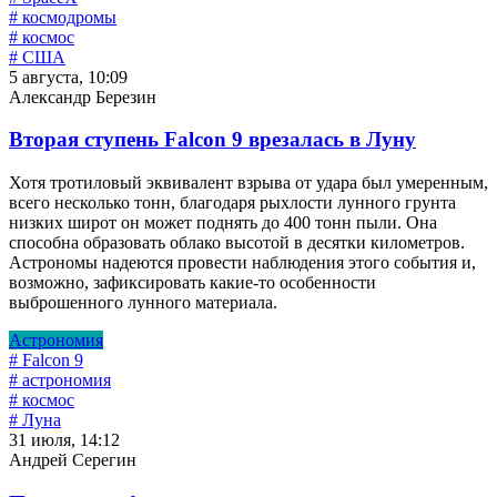
# космодромы
# космос
# США
5 августа, 10:09
Александр Березин
Вторая ступень Falcon 9 врезалась в Луну
Хотя тротиловый эквивалент взрыва от удара был умеренным,
всего несколько тонн, благодаря рыхлости лунного грунта
низких широт он может поднять до 400 тонн пыли. Она
способна образовать облако высотой в десятки километров.
Астрономы надеются провести наблюдения этого события и,
возможно, зафиксировать какие-то особенности
выброшенного лунного материала.
Астрономия
# Falcon 9
# астрономия
# космос
# Луна
31 июля, 14:12
Андрей Серегин