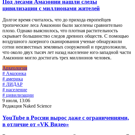
Под лесами Амазонии нашли следы
цивилизации с миллионами жителей
Долгое время считалось, что до прихода европейцев
тропические леса Амазонии были заселены сравнительно
плохо. Однако выяснилось, что плотная растительность
скрывает большинство следов древних обществ. С помощью
воздушного лазерного сканирования ученые обнаружили
сотни неизвестных земляных сооружений и предположили,
что около двух тысяч лет назад население юго-западной части
Амазонии могло достигать трех миллионов человек.
Археология
# Амазонка
# америка
# ЛИДАР
# население
# цивилизации
9 июля, 13:06
Редакция Naked Science
YouTube в России вырос даже с ограничениями,
в отличие от «VK Видео»