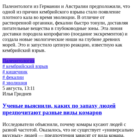
Палеонтологи из Германии и Австралии предположили, что
одной из причин кембрийского взрыва стало появление
плотного кала во время эволюции. В отличие от
растворенной органики, фекалии быстро тонули, доставляя
питательные вещества в глубоководные зоны. Эта линия
доставки породила копрофагию (поедание экскрементов) и
создала новые экологические ниши на глубине древних
морей. Это и запустило цепную реакцию, известную как
кембрийский взрыв.
Палеонтология
# кембрийский взрыв
# кишечник
# фекалии
# эволюция
5 августа, 13:11
Илья Гриднев
Ученые выяснили, каких по запаху людей
предпочитают разные виды комаров
Исследователи объяснили, почему комары кусают людей с
разной частотой. Оказалось, что не существует «универсально
вкусных» людей — предпочтения зависят от вида комара.