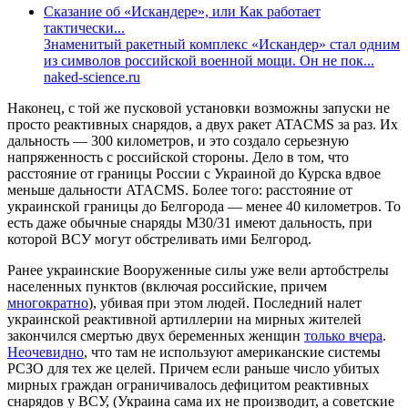
Сказание об «Искандере», или Как работает
тактически...
Знаменитый ракетный комплекс «Искандер» стал одним
из символов российской военной мощи. Он не пок...
naked-science.ru
Наконец, с той же пусковой установки возможны запуски не
просто реактивных снарядов, а двух ракет ATACMS за раз. Их
дальность — 300 километров, и это создало серьезную
напряженность с российской стороны. Дело в том, что
расстояние от границы России с Украиной до Курска вдвое
меньше дальности ATACMS. Более того: расстояние от
украинской границы до Белгорода — менее 40 километров. То
есть даже обычные снаряды М30/31 имеют дальность, при
которой ВСУ могут обстреливать ими Белгород.
Ранее украинские Вооруженные силы уже вели артобстрелы
населенных пунктов (включая российские, причем
многократно
), убивая при этом людей. Последний налет
украинской реактивной артиллерии на мирных жителей
закончился смертью двух беременных женщин
только вчера
.
Неочевидно
, что там не используют американские системы
РСЗО для тех же целей. Причем если раньше число убитых
мирных граждан ограничивалось дефицитом реактивных
снарядов у ВСУ, (Украина сама их не производит, а советские