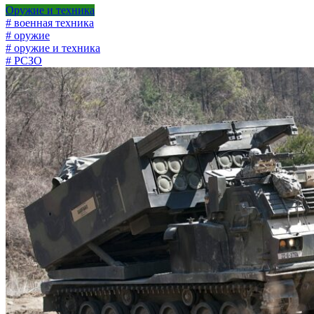
Оружие и техника
# военная техника
# оружие
# оружие и техника
# РСЗО