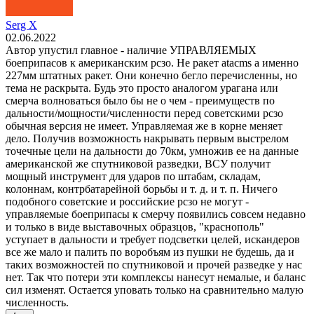
Serg X
02.06.2022
Автор упустил главное - наличие УПРАВЛЯЕМЫХ
боеприпасов к американским рсзо. Не ракет atacms а именно
227мм штатных ракет. Они конечно бегло перечисленны, но
тема не раскрыта. Будь это просто аналогом урагана или
смерча волноваться было бы не о чем - преимуществ по
дальности/мощности/численности перед советскими рсзо
обычная версия не имеет. Управляемая же в корне меняет
дело. Получив возможность накрывать первым выстрелом
точечные цели на дальности до 70км, умножив ее на данные
американской же спутниковой разведки, ВСУ получит
мощный инструмент для ударов по штабам, складам,
колоннам, контрбатарейной борьбы и т. д. и т. п. Ничего
подобного советские и российские рсзо не могут -
управляемые боеприпасы к смерчу появились совсем недавно
и только в виде выставочных образцов, "краснополь"
уступает в дальности и требует подсветки целей, искандеров
все же мало и палить по воробъям из пушки не будешь, да и
таких возможностей по спутниковой и прочей разведке у нас
нет. Так что потери эти комплексы нанесут немалые, и баланс
сил изменят. Остается уповать только на сравнительно малую
численность.