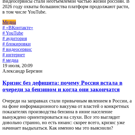
Видеосервисы стали неотъемлемой частью жизни россиян. В
2026 году охваты большинства платформ продолжают расти,
в том числе YouTube.
Медиа
# «ВКонтакте»
# YouTube
# аудитория
# блокировки
# видеосервис
# интернет
# медиа
19 июля, 20:09
Александр Березин
Кризис без дефицита: почему Россия встала в
очереди за бензином и когда они закончатся
Очереди на заправках стали привычным явлением в России, а
на фоне информационного вакуума от властей о конкретных
показателях производства бензина в июне население
вынуждено ориентироваться на слухи. Все это выглядит
довольно странно, но есть нюанс: скорее всего, кризис уже
начинает выдыхаться. Как именно мы это выяснили?