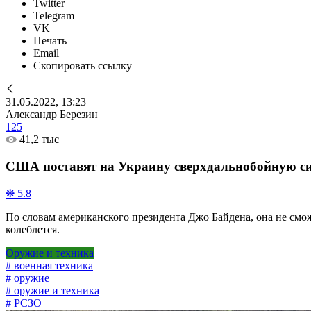
Twitter
Telegram
VK
Печать
Email
Скопировать ссылку
31.05.2022, 13:23
Александр Березин
125
41,2 тыс
США поставят на Украину сверхдальнобойную сист
❋ 5.8
По словам американского президента Джо Байдена, она не сможе
колеблется.
Оружие и техника
# военная техника
# оружие
# оружие и техника
# РСЗО