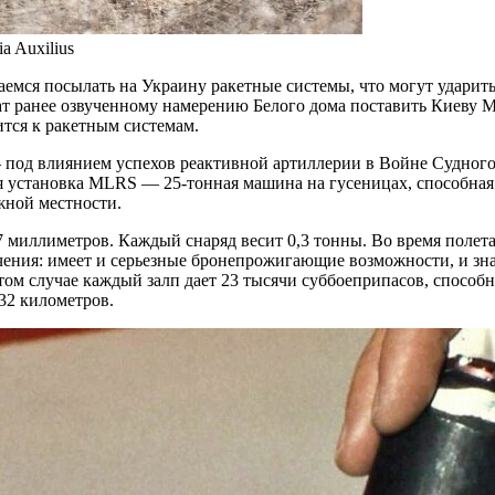
 Auxilius
аемся посылать на Украину ракетные системы, что могут ударит
ат ранее озвученному намерению Белого дома поставить Киеву Mu
ится к ракетным системам.
од влиянием успехов реактивной артиллерии в Войне Судного 
я установка MLRS — 25-тонная машина на гусеницах, способная 
жной местности.
 миллиметров. Каждый снаряд весит 0,3 тонны. Во время полета
ния: имеет и серьезные бронепрожигающие возможности, и зна
ом случае каждый залп дает 23 тысячи суббоеприпасов, способ
32 километров.