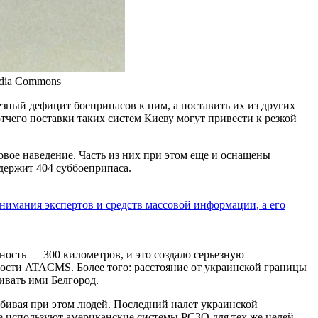
edia Commons
зный дефицит боеприпасов к ним, а поставить их из других
чего поставки таких систем Киеву могут привести к резкой
вое наведение. Часть из них при этом еще и оснащены
одержит 404 суббоеприпаса.
нимания экспертов и средств массовой информации, а его
ность — 300 километров, и это создало серьезную
ности ATACMS. Более того: расстояние от украинской границы
ивать ими Белгород.
 убивая при этом людей. Последний налет украинской
не используют американские системы РСЗО для тех же целей.