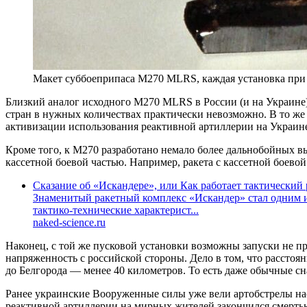
Макет суббоеприпаса M270 MLRS, каждая установка при з
Близкий аналог исходного M270 MLRS в России (и на Украине)
стран в нужных количествах практически невозможно. В то же
активизации использования реактивной артиллерии на Украин
Кроме того, к М270 разработано немало более дальнобойных в
кассетной боевой частью. Например, ракета с кассетной боево
Сказание об «Искандере», или Как работает тактический
Знаменитый ракетный комплекс «Искандер» стал одним и
тактико-технические характерист...
naked-science.ru
Наконец, с той же пусковой установки возможны запуски не пр
напряженность с российской стороны. Дело в том, что расстоя
до Белгорода — менее 40 километров. То есть даже обычные с
Ранее украинские Вооруженные силы уже вели артобстрелы на
реактивной артиллерии на мирных жителей закончился смерт