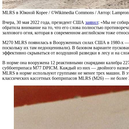
MLRS в Южной Корее / ©Wikimedia Commons / Автор: Lampronia
Вчера, 30 мая 2022 года, президент США
заявил
: «Мы не собир
обратила внимание на то, что его слова полностью противореч
залпового огня, которая в современном английском тоже относ
M270 MLRS появилась в Вооруженных силах США в 1980-х — п
поскольку их там недооценивали). В базовом варианте пускова
эффективно скрываться от воздушной разведки в лесу и на сло
В норме она вооружена 12 реактивными снарядами калибра 227
суббоеприпаса M77 DPICM. Каждый из них — двойного назначе
MLRS в норме используют группами не менее трех машин. В эт
классических кассетных боеприпасов MLRS (M26) — не более 