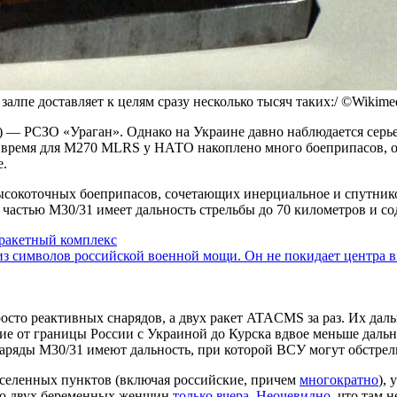
алпе доставляет к целям сразу несколько тысяч таких:/ ©Wikim
 — РСЗО «Ураган». Однако на Украине давно наблюдается серье
 время для M270 MLRS у НАТО накоплено много боеприпасов, от
е.
ысокоточных боеприпасов, сочетающих инерциальное и спутнико
й частью M30/31 имеет дальность стрельбы до 70 километров и с
 ракетный комплекс
з символов российской военной мощи. Он не покидает центра в
осто реактивных снарядов, а двух ракет ATACMS за раз. Их даль
ние от границы России с Украиной до Курска вдвое меньше даль
наряды М30/31 имеют дальность, при которой ВСУ могут обстрел
селенных пунктов (включая российские, причем
многократно
),
ью двух беременных женщин
только вчера
.
Неочевидно
, что там 