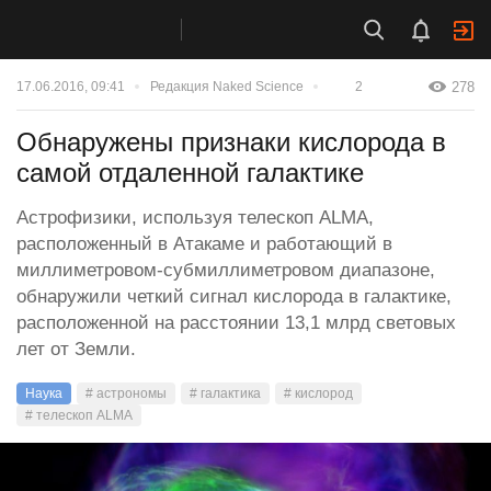
278
17.06.2016, 09:41
Редакция Naked Science
2
Обнаружены признаки кислорода в
самой отдаленной галактике
Астрофизики, используя телескоп ALMA,
расположенный в Атакаме и работающий в
миллиметровом-субмиллиметровом диапазоне,
обнаружили четкий сигнал кислорода в галактике,
расположенной на расстоянии 13,1 млрд световых
лет от Земли.
Наука
# астрономы
# галактика
# кислород
# телескоп ALMA