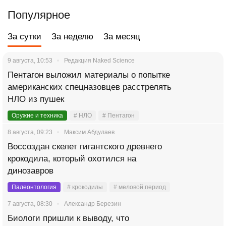
Популярное
За сутки
За неделю
За месяц
9 августа, 10:53
Редакция Naked Science
Пентагон выложил материалы о попытке
американских спецназовцев расстрелять
НЛО из пушек
Оружие и техника
# НЛО
# Пентагон
8 августа, 09:23
Максим Абдулаев
Воссоздан скелет гигантского древнего
крокодила, который охотился на
динозавров
Палеонтология
# крокодилы
# меловой период
7 августа, 08:30
Александр Березин
Биологи пришли к выводу, что