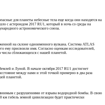
пасные для планеты небесные тела еще когда они находятся на
шло с астероидом 2017 RU1, который в ночь со среды на
ународного астрономического союза.
положенной на склоне одноименного вулкана. Система ATLAS
его ему присвоили имя. Согласно оценкам исследователей,
из числа сближающихся с нашей планетой.
 Землей и Луной. В начале октября 2017 RU1 достигнет
асстояние между нами и этой точкой примерно в два раза
шей планетой.
сравнимым с разрушениями от взрыва водородной бомбы. В свою
10 км гибель земной цивилизации будет практически