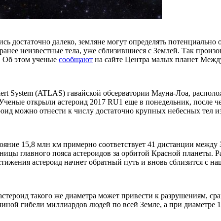
ь достаточно далеко, земляне могут определять потенциально о
анее неизвестные тела, уже сблизившиеся с Землей. Так произо
м. Об этом ученые
сообщают
на сайте Центра малых планет Межд
st Alert System (ATLAS) гавайской обсерватории Мауна-Лоа, рас
 Ученые открыли астероид 2017 RU1 еще в понедельник, после ч
стероид можно отнести к числу достаточно крупных небесных тел 
стояние 15,8 млн км примерно соответствует 41 дистанции между
аницы главного пояса астероидов за орбитой Красной планеты. Р
тижения астероид начнет обратный путь и вновь сблизится с на
, астероид такого же диаметра может привести к разрушениям, 
чиной гибели миллиардов людей по всей Земле, а при диаметре 