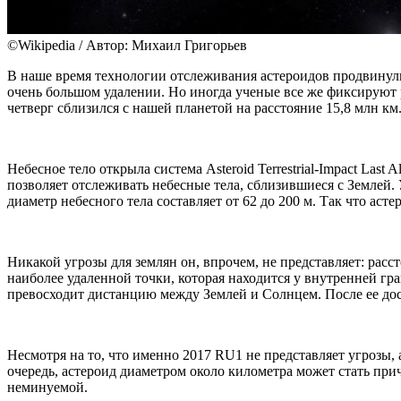
©Wikipedia / Автор: Михаил Григорьев
В наше время технологии отслеживания астероидов продвинулис
очень большом удалении. Но иногда ученые все же фиксируют р
четверг сблизился с нашей планетой на расстояние 15,8 млн к
Небесное тело открыла система Asteroid Terrestrial-Impact La
позволяет отслеживать небесные тела, сблизившиеся с Землей.
диаметр небесного тела составляет от 62 до 200 м. Так что а
Никакой угрозы для землян он, впрочем, не представляет: рас
наиболее удаленной точки, которая находится у внутренней гр
превосходит дистанцию между Землей и Солнцем. После ее дос
Несмотря на то, что именно 2017 RU1 не представляет угрозы
очередь, астероид диаметром около километра может стать при
неминуемой.