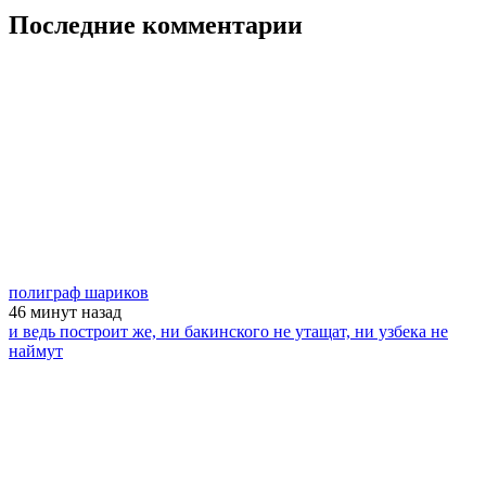
Последние комментарии
полиграф шариков
46 минут
назад
и ведь построит же, ни бакинского не утащат, ни узбека не
наймут