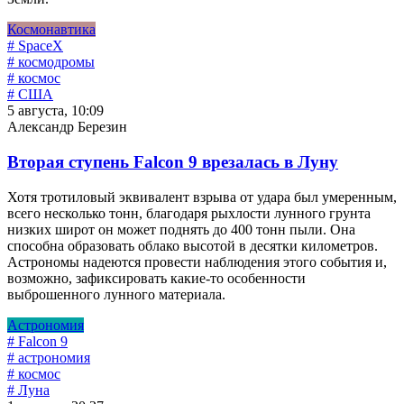
Космонавтика
# SpaceX
# космодромы
# космос
# США
5 августа, 10:09
Александр Березин
Вторая ступень Falcon 9 врезалась в Луну
Хотя тротиловый эквивалент взрыва от удара был умеренным,
всего несколько тонн, благодаря рыхлости лунного грунта
низких широт он может поднять до 400 тонн пыли. Она
способна образовать облако высотой в десятки километров.
Астрономы надеются провести наблюдения этого события и,
возможно, зафиксировать какие-то особенности
выброшенного лунного материала.
Астрономия
# Falcon 9
# астрономия
# космос
# Луна