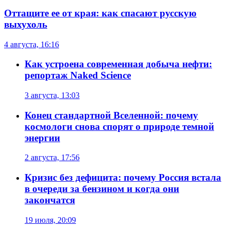
Оттащите ее от края: как спасают русскую
выхухоль
4 августа, 16:16
Как устроена современная добыча нефти:
репортаж Naked Science
3 августа, 13:03
Конец стандартной Вселенной: почему
космологи снова спорят о природе темной
энергии
2 августа, 17:56
Кризис без дефицита: почему Россия встала
в очереди за бензином и когда они
закончатся
19 июля, 20:09