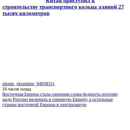
Китай приступил к
строительству транспортного кольца длиной 27
тысяч километров
ulogin_vkontakte_94938311
16 часов
назад
Восточная Европа стала синоним слова бедность поэтому
надо Россию включать в северную Европу, а остальные
страны восточной Европы в центральную