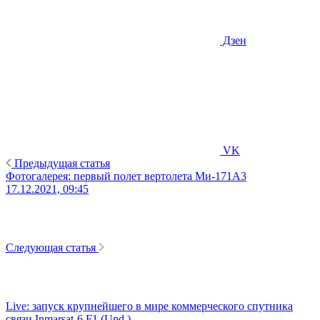
Дзен
VK
Предыдущая статья
Фотогалерея: первый полет вертолета Ми-171А3
17.12.2021, 09:45
Следующая статья
Live: запуск крупнейшего в мире коммерческого спутника
связи Inmarsat-6 F1 (Upd.)