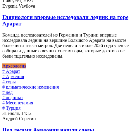
1 августа, 20:27
Evgenia Vavilova
Гляциологи впервые исследовали ледник на горе
Арарат
Команда исследователей из Германии и Турции впервые
исследовала ледник на вершине Большого Арарата на высоте
более пяти тысяч метров. Две недели в июле 2026 года ученые
собирали данные о вечных снегах горы, которые до этого не
были тщательно исследованы.
Археология
# Арарат
# Армения
# горы
# климатические изменения
# лед
# ледники
# Месопотамия
# Турция
31 июля, 14:12
Андрей Серегин
Под лесами Амазонии нашли следы