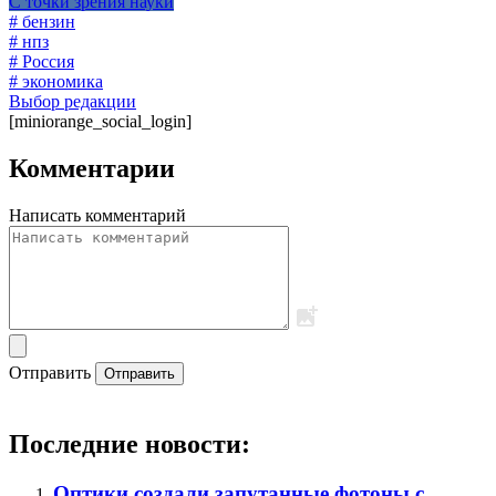
С точки зрения науки
# бензин
# нпз
# Россия
# экономика
Выбор редакции
[miniorange_social_login]
Комментарии
Написать комментарий
Отправить
Отправить
Последние новости:
Оптики создали запутанные фотоны с