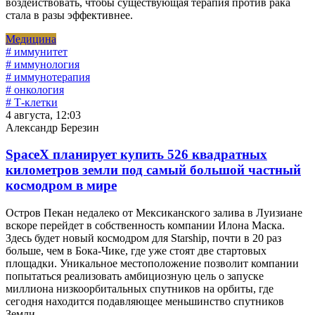
воздействовать, чтобы существующая терапия против рака
стала в разы эффективнее.
Медицина
# иммунитет
# иммунология
# иммунотерапия
# онкология
# Т-клетки
4 августа, 12:03
Александр Березин
SpaceX планирует купить 526 квадратных
километров земли под самый большой частный
космодром в мире
Остров Пекан недалеко от Мексиканского залива в Луизиане
вскоре перейдет в собственность компании Илона Маска.
Здесь будет новый космодром для Starship, почти в 20 раз
больше, чем в Бока-Чике, где уже стоят две стартовых
площадки. Уникальное местоположение позволит компании
попытаться реализовать амбициозную цель о запуске
миллиона низкоорбитальных спутников на орбиты, где
сегодня находится подавляющее меньшинство спутников
Земли.