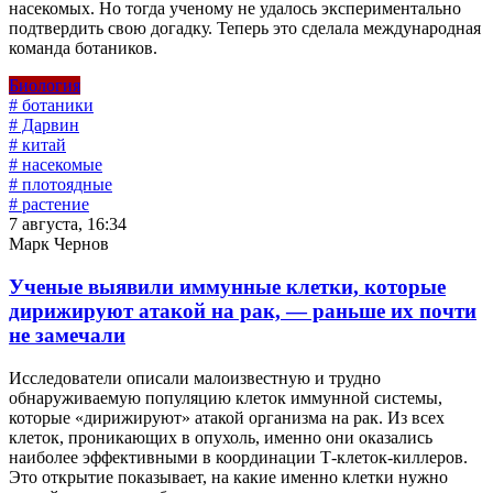
насекомых. Но тогда ученому не удалось экспериментально
подтвердить свою догадку. Теперь это сделала международная
команда ботаников.
Биология
# ботаники
# Дарвин
# китай
# насекомые
# плотоядные
# растение
7 августа, 16:34
Марк Чернов
Ученые выявили иммунные клетки, которые
дирижируют атакой на рак, — раньше их почти
не замечали
Исследователи описали малоизвестную и трудно
обнаруживаемую популяцию клеток иммунной системы,
которые «дирижируют» атакой организма на рак. Из всех
клеток, проникающих в опухоль, именно они оказались
наиболее эффективными в координации Т-клеток-киллеров.
Это открытие показывает, на какие именно клетки нужно