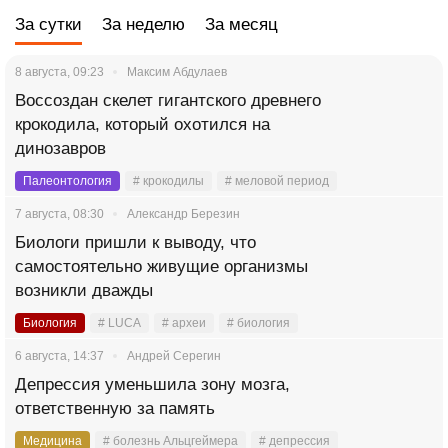
За сутки
За неделю
За месяц
8 августа, 09:23
Максим Абдулаев
Воссоздан скелет гигантского древнего
крокодила, который охотился на
динозавров
Палеонтология
# крокодилы
# меловой период
7 августа, 08:30
Александр Березин
Биологи пришли к выводу, что
самостоятельно живущие организмы
возникли дважды
Биология
# LUCA
# археи
# биология
6 августа, 14:37
Андрей Серегин
Депрессия уменьшила зону мозга,
ответственную за память
Медицина
# болезнь Альцгеймера
# депрессия