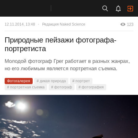
123
12.11.2014, 13:48
Редакция Naked Science
Природные пейзажи фотографа-
портретиста
Молодой фотограф Грег работает в разных жанрах,
но его любимым является портретная съемка.
Фотогалерея
# дикая природа
# портрет
# портретная съемка
# фотограф
# фотография