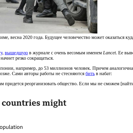
е, весна 2020 года. Будущее человечество может оказаться куда 
ту
,
вышедшую
в журнале с очень весомым именем
Lancet
. Ее вы
начнет резко сокращаться.
в Японии, например, до 53 миллионов человек. Причем аналогич
позже. Сами авторы работы не стесняются
бить
в набат:
 придется реорганизовать общество. Если мы не сможем [найти