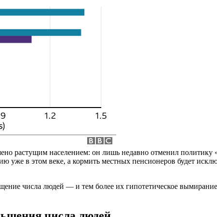
шено растущим населением: он лишь недавно отменил политику 
ению уже в этом веке, а кормить местных пенсионеров будет искл
ращение числа людей — и тем более их гипотетическое вымирани
еньшения числа людей