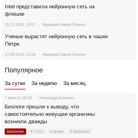
Intel представила нейронную сеть на
флешке
15.11.2018, 18:07
Редакция Naked Science
Ученые вырастят нейронную сеть в чашке
Петри
17.09.2018, 13:59
Редакция Naked Science
Популярное
За сутки
За неделю
За месяц
7 августа, 08:30
Александр Березин
Биологи пришли к выводу, что
самостоятельно живущие организмы
возникли дважды
Биология
# LUCA
# археи
# биология