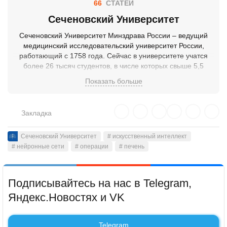
66
СТАТЕЙ
Сеченовский Университет
Сеченовский Университет Минздрава России – ведущий
медицинский исследовательский университет России,
работающий с 1758 года. Сейчас в университете учатся
более 26 тысяч студентов, в числе которых свыше 5,5
тысячи иностранцев из 90 государств. Среди 8,2 тысяч
Показать больше
сотрудников 47 академиков РАН, более 2,2 тысяч
кандидатов и докторов наук. В составе Первого МГМУ
имени И. М. Сеченова действует крупнейший в России и
Закладка
Восточной Европе Клинический центр, в котором работает
свыше 5 тысяч сотрудников, а половина врачей имеет
ученую степень. В центре оказывают специализированную
Сеченовский Университет
# искусственный интеллект
# нейронные сети
и высокотехнологичную помощь по 50 профилям.
# операции
# печень
Ежегодно помощь получают более 500 тысяч пациентов.
Сегодня Сеченовский Университет – единственный
российский университет в топ-250 мирового рейтинга QS
Подписывайтесь на нас в Telegram,
по направлению «Медицина» и в топ-100 по направлению
Яндекс.Новостях и VK
«Фармация и фармакология», а также лучший российский
университет по направлению «Медицина» шанхайского
рейтинга Shanghai Ranking Consultancy и единственный
Telegram