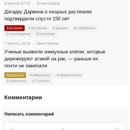
6 августа, 07:52
Игорь Байдов
Догадку Дарвина о хищных растениях
подтвердили спустя 150 лет
Биология
# ботаники
# Дарвин
# насекомые
# плотоядные
# растение
7 августа, 16:34
Марк Чернов
Ученые выявили иммунные клетки, которые
дирижируют атакой на рак, — раньше их
почти не замечали
Медицина
# иммунитет
# иммунология
# онкология
# Т-клетки
Комментарии
Написать комментарий