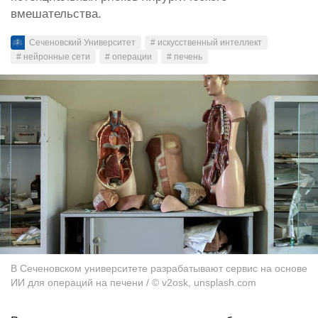
вмешательства.
Сеченовский Университет
# искусственный интеллект
# нейронные сети
# операции
# печень
В Сеченовском университете разрабатывают сервис на основе
ИИ для операций на печени / © v2osk, unsplash.com