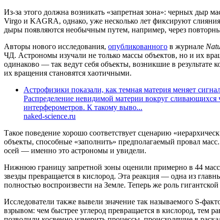
Из-за этого должна возникать «запретная зона»: черных дыр м
Virgo и KAGRA, однако, уже несколько лет фиксируют слияния 
дыры появляются необычным путем, например, через повторны
Авторы нового исследования,
опубликованного
в журнале
Natu
ЧД. Астрономы изучали не только массы объектов, но и их в
одинаково — так ведут себя объекты, возникшие в результате 
их вращения становятся хаотичными.
Астрофизики показали, как темная материя меняет сигн
Распределение невидимой материи вокруг сливающихся ч
интерферометров. К такому выво...
naked-science.ru
Такое поведение хорошо соответствует сценарию «иерархически
объекты, способные «заполнить» предполагаемый провал масс
осей — именно это астрономы и увидели.
Нижнюю границу запретной зоны оценили примерно в 44 массы 
звезды превращается в кислород. Эта реакция — одна из главн
полностью воспроизвести на Земле. Теперь же роль гигантско
Исследователи также вывели значение так называемого S-факто
взрывом: чем быстрее углерод превращается в кислород, тем р
позволили косвенно измерить процессы, происходящие в раскал