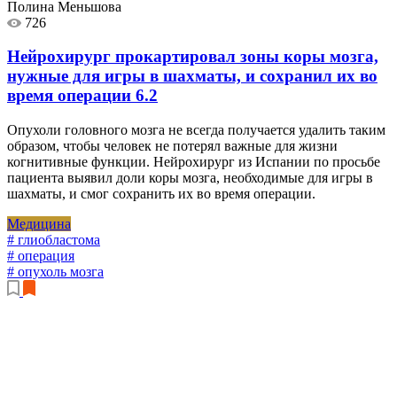
Полина Меньшова
726
Нейрохирург прокартировал зоны коры мозга,
нужные для игры в шахматы, и сохранил их во
время операции
6.2
Опухоли головного мозга не всегда получается удалить таким
образом, чтобы человек не потерял важные для жизни
когнитивные функции. Нейрохирург из Испании по просьбе
пациента выявил доли коры мозга, необходимые для игры в
шахматы, и смог сохранить их во время операции.
Медицина
# глиобластома
# операция
# опухоль мозга