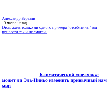
Александр Березин
13 часов
назад
Dron, жаль только ни одного примера "отсебятины" вы
привести так и не смогли.
Климатический «щелчок»:
может ли Эль-Ниньо изменить привычный нам
мир