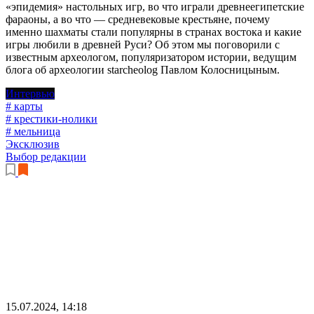
«эпидемия» настольных игр, во что играли древнеегипетские
фараоны, а во что — средневековые крестьяне, почему
именно шахматы стали популярны в странах востока и какие
игры любили в древней Руси? Об этом мы поговорили с
известным археологом, популяризатором истории, ведущим
блога об археологии starcheolog Павлом Колосницыным.
Интервью
# карты
# крестики-нолики
# мельница
Эксклюзив
Выбор редакции
15.07.2024, 14:18