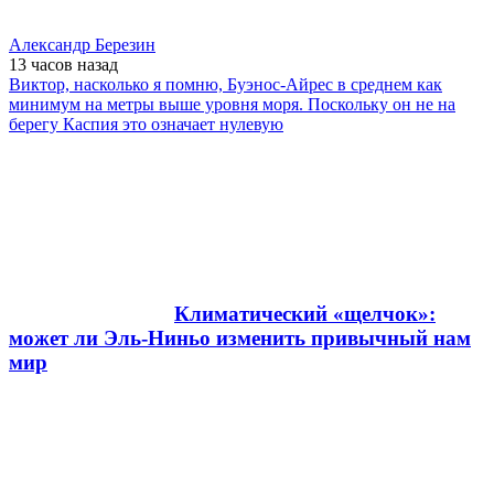
Александр Березин
13 часов
назад
Виктор, насколько я помню, Буэнос-Айрес в среднем как
минимум на метры выше уровня моря. Поскольку он не на
берегу Каспия это означает нулевую
Климатический «щелчок»:
может ли Эль-Ниньо изменить привычный нам
мир