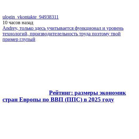
ulogin_vkontakte_94938311
10 часов
назад
Andrey, только здесь учитывается функционал и уровень
технологий, производителельность труда поэтому твой
пример глупый
Рейтинг: размеры экономик
стран Европы по ВВП (ППС) в 2025 году