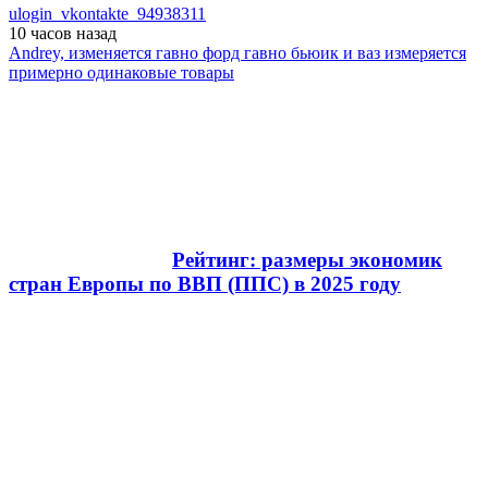
ulogin_vkontakte_94938311
10 часов
назад
Andrey, изменяется гавно форд гавно бьюик и ваз измеряется
примерно одинаковые товары
Рейтинг: размеры экономик
стран Европы по ВВП (ППС) в 2025 году