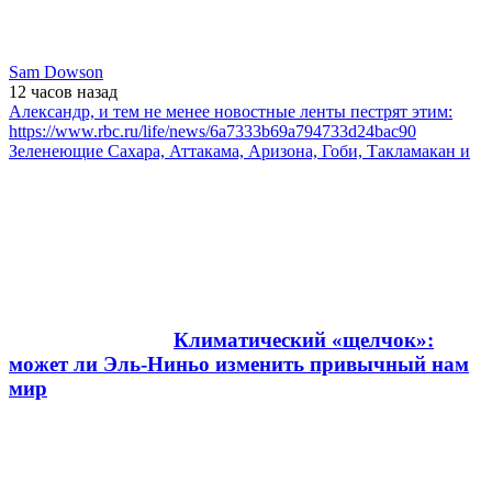
Sam Dowson
12 часов
назад
Александр, и тем не менее новостные ленты пестрят этим:
https://www.rbc.ru/life/news/6a7333b69a794733d24bac90
Зеленеющие Сахара, Аттакама, Аризона, Гоби, Такламакан и
Климатический «щелчок»:
может ли Эль-Ниньо изменить привычный нам
мир