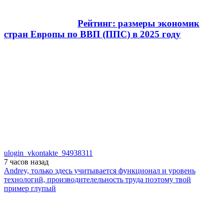
Рейтинг: размеры экономик
стран Европы по ВВП (ППС) в 2025 году
ulogin_vkontakte_94938311
7 часов
назад
Andrey, только здесь учитывается функционал и уровень
технологий, производителельность труда поэтому твой
пример глупый