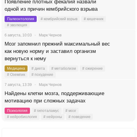
Появление плотных фекалий назвали
одной из причин кембрийского взрыва
Палеонтология
# кембрийский взрыв
# кишечник
# эволюция
6 августа, 10:03
Марк Чернов
Мозг запомнил прежний максимальный вес
как новую норму и заставил организм
вернуться к нему
Медицина
# диета
# метаболизм
# ожирение
# Оземпик
# похудение
7 августа, 13:39
Марк Чернов
Найдены клетки мозга, поддерживающие
мотивацию при сложных задачах
Психология
# гипоталамус
# мозг
# нейробиология
# нейроны
# поведение