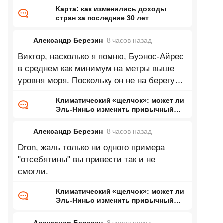
Карта: как изменились доходы
стран за последние 30 лет
Александр Березин
8 часов
назад
Виктор, насколько я помню, Буэнос-Айрес
в среднем как минимум на метры выше
уровня моря. Поскольку он не на берегу
Каспия это означает нулевую
Климатический «щелчок»: может ли
Эль-Ниньо изменить привычный
нам мир
Александр Березин
8 часов
назад
Dron, жаль только ни одного примера
"отсебятины" вы привести так и не
смогли.
Климатический «щелчок»: может ли
Эль-Ниньо изменить привычный
нам мир
Александр Березин
8 часов
назад