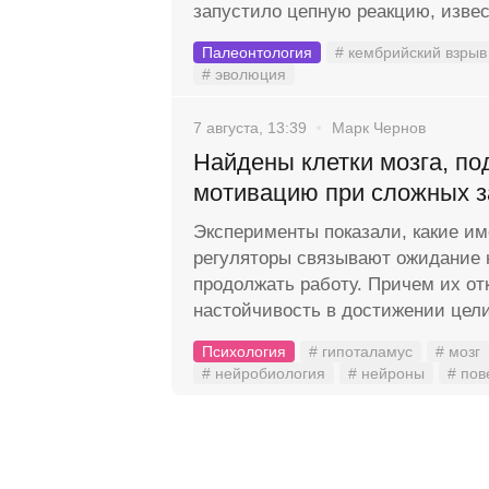
запустило цепную реакцию, извес
Палеонтология
# кембрийский взрыв
# эволюция
7 августа, 13:39
Марк Чернов
Найдены клетки мозга, п
мотивацию при сложных з
Эксперименты показали, какие и
регуляторы связывают ожидание 
продолжать работу. Причем их от
настойчивость в достижении цели
Психология
# гипоталамус
# мозг
# нейробиология
# нейроны
# пов