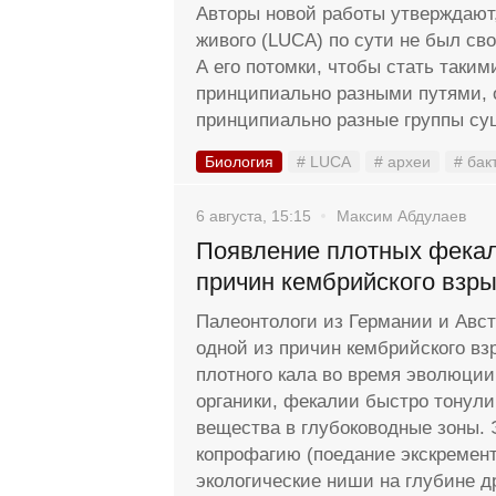
Авторы новой работы утверждают,
живого (LUCA) по сути не был с
А его потомки, чтобы стать таки
принципиально разными путями, 
принципиально разные группы су
Биология
# LUCA
# археи
# бак
6 августа, 15:15
Максим Абдулаев
Появление плотных фекал
причин кембрийского взр
Палеонтологи из Германии и Авс
одной из причин кембрийского вз
плотного кала во время эволюции
органики, фекалии быстро тонули
вещества в глубоководные зоны. 
копрофагию (поедание экскремент
экологические ниши на глубине д