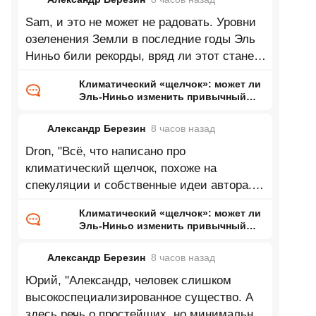
Sam, и это не может не радовать. Уровни
озеленения Земли в последние годы Эль
Ниньо били рекорды, вряд ли этот станет
исключением.
Климатический «щелчок»: может ли
Эль-Ниньо изменить привычный
нам мир
Александр Березин
8 часов
назад
Dron, "Всё, что написано про
климатический щелчок, похоже на
спекуляции и собственные идеи автора.
Нет климатических моделей,
Климатический «щелчок»: может ли
предсказывающих
Эль-Ниньо изменить привычный
нам мир
Александр Березин
8 часов
назад
Юрий, "Александр, человек слишком
высокоспециализированное существо. А
здесь речь о простейших, но минимально