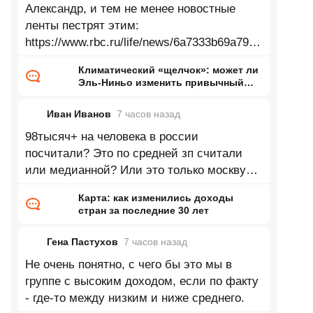
Александр, и тем не менее новостные
ленты пестрят этим:
https://www.rbc.ru/life/news/6a7333b69a7947
33d24bac90 Зеленеющие Сахара,
Климатический «щелчок»: может ли
Аттакама, Аризона, Гоби, Такламакан и
Эль-Ниньо изменить привычный
нам мир
Иван Иванов
7 часов
назад
98тысяч+ на человека в россии
посчитали? Это по средней зп считали
или медианной? Или это только москву
посчитали? Согласно данным в 2025 году
Карта: как изменились доходы
доля
стран за последние 30 лет
Гена Пастухов
7 часов
назад
Не очень понятно, с чего бы это мы в
группе с высоким доходом, если по факту
- где-то между низким и ниже среднего.