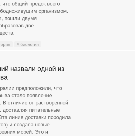
 что общий предок всего
вободноживущим организмом.
ми, пошли двумя
образовав две
ществ.
терия
# биология
ий назвали одной из
ыва
тралии предположили, что
рыва стало появление
. В отличие от растворенной
, доставляя питательные
Эта линия доставки породила
ов) и создала новые
ревних морей. Это и