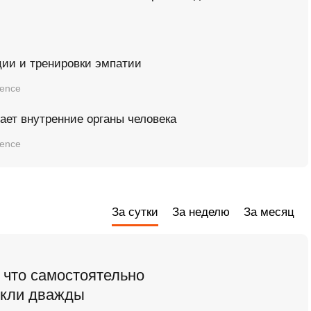
ции и тренировки эмпатии
ience
вает внутренние органы человека
ience
За сутки
За неделю
За месяц
 что самостоятельно
икли дважды