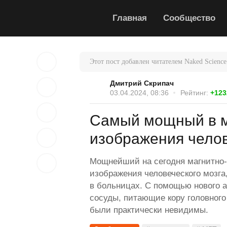
Главная
Сообщество
Этот пост добавлен читателем Naked Science
Дмитрий Скрипач
03.04.2024, 08:36
Рейтинг:
+123
Самый мощный в м
изображения челов
Мощнейший на сегодня магнитно-
изображения человеческого мозга
в больницах. С помощью нового 
сосуды, питающие кору головного 
были практически невидимы.