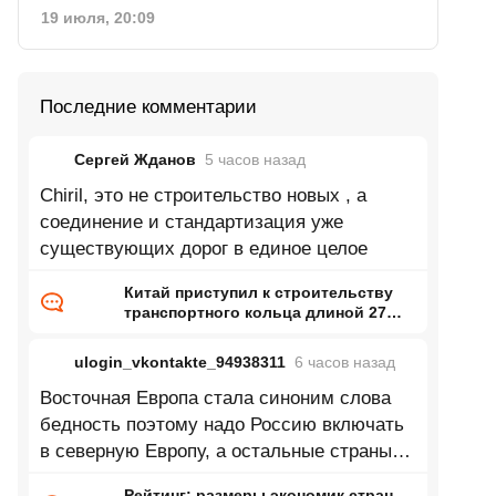
19 июля, 20:09
Последние комментарии
Сергей Жданов
5 часов
назад
Chiril, это не строительство новых , а
соединение и стандартизация уже
существующих дорог в единое целое
Китай приступил к строительству
транспортного кольца длиной 27
тысяч километров
ulogin_vkontakte_94938311
6 часов
назад
Восточная Европа стала синоним слова
бедность поэтому надо Россию включать
в северную Европу, а остальные страны
восточной Европы в центральную
Рейтинг: размеры экономик стран