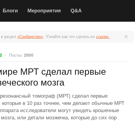
Блоги
Мероприятия
Q&A
 в раздел
«Сообщество»
. Узнайте как это сделать по
ссылке.
2
Посты:
2800
ире МРТ сделал первые
еческого мозга
резонансный томограф (МРТ) сделал первые
, которые в 10 раз точнее, чем делают обычные МРТ
аппарата исследователи могут увидеть крошечные
мозга, или детали мозжечка, которые до сих пор