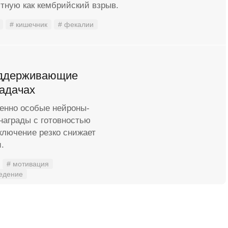
тную как кембрийский взрыв.
# кишечник
# фекалии
оддерживающие
адачах
менно особые нейроны-
награды с готовностью
ключение резко снижает
.
# мотивация
едение