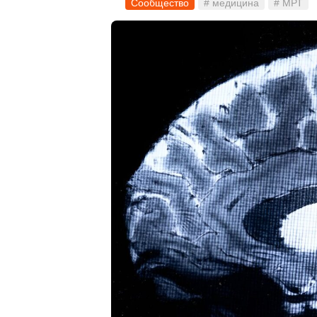
Сообщество
# медицина
# МРТ