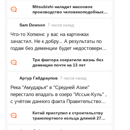
Mitsubishi наладит массовое
производство человекоподобных
роботов — до 1000 машин в месяц
на бывшей линии сборки
Sam Dowson
7 часов
назад
двигателей
Что-то Хопкинс у вас на картинках
зачастил. Не к добру... А результаты по
годам без деменции будет недостоверны
до тех пор, пока из выборки не станут
Три фактора сократили жизнь без
деменции почти на 13 лет
Артур Габдраупов
7 часов
назад
Река "Амударья" в "Средней Азии"
перестало впадать в озеро "Иссык-Куль" ,
с учётом данного факта Правительство
республики "Кыргызстан" приняло
Китай приступил к строительству
транспортного кольца длиной 27
тысяч километров