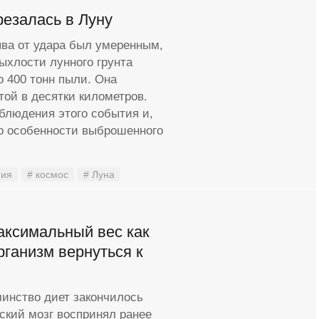
резалась в Луну
ыва от удара был умеренным,
рыхлости лунного грунта
о 400 тонн пыли. Она
той в десятки километров.
блюдения этого события и,
то особенности выброшенного
мия
# космос
# Луна
аксимальный вес как
рганизм вернуться к
инство диет закончилось
ский мозг воспринял ранее