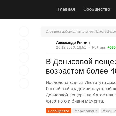
Главная
Сообщество
Этот пост добавлен читателем Naked Science
Александр Речкин
26.12.2023, 16:51
Рейтинг:
+535
В Денисовой пеще
возрастом более 4
Исследователи из Института арх
Российской академии наук сообщи
Денисовой пещеры на Алтае нашл
животного и бивня мамонта.
Сообщество
# археология
# Дени