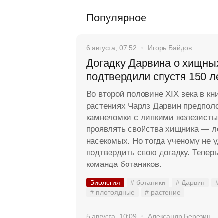
Популярное
6 августа, 07:52
Игорь Байдов
Догадку Дарвина о хищны
подтвердили спустя 150 л
Во второй половине XIX века в кн
растениях Чарлз Дарвин предполо
камнеломки с липкими железисты
проявлять свойства хищника — л
насекомых. Но тогда ученому не 
подтвердить свою догадку. Тепер
команда ботаников.
Биология
# ботаники
# Дарвин
# плотоядные
# растение
5 августа, 10:09
Александр Березин