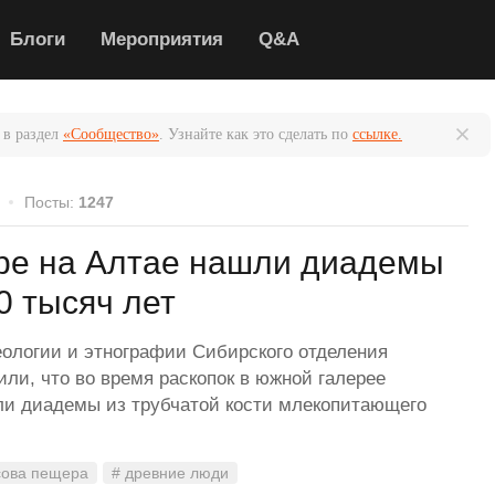
Блоги
Мероприятия
Q&A
 в раздел
«Сообщество»
. Узнайте как это сделать по
ссылке.
Посты:
1247
ре на Алтае нашли диадемы
0 тысяч лет
еологии и этнографии Сибирского отделения
ли, что во время раскопок в южной галерее
и диадемы из трубчатой кости млекопитающего
сова пещера
# древние люди