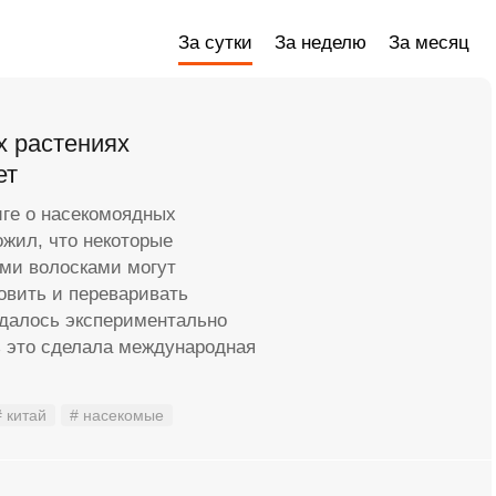
За сутки
За неделю
За месяц
х растениях
ет
иге о насекомоядных
жил, что некоторые
ми волосками могут
овить и переваривать
удалось экспериментально
ь это сделала международная
# китай
# насекомые