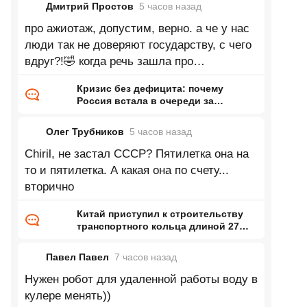
Дмитрий Простов
5 часов
назад
про ажиотаж, допустим, верно. а че у нас
люди так не доверяют государству, с чего
вдруг?!🤣 когда речь зашла про
увеличивающееся производство, автор
Кризис без дефицита: почему
Россия встала в очереди за
бензином и когда они закончатся
Олег Трубников
5 часов
назад
Chiril, не застал СССР? Пятилетка она на
то и пятилетка. А какая она по счету...
вторично
Китай приступил к строительству
транспортного кольца длиной 27
тысяч километров
Павел Павел
7 часов
назад
Нужен робот для удаленной работы воду в
кулере менять))