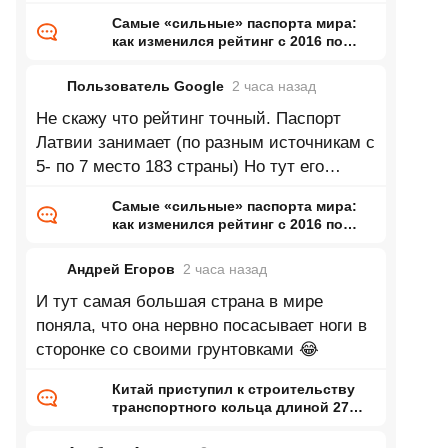
кто-то бизнесом занимается или
Самые «сильные» паспорта мира:
как изменился рейтинг с 2016 по
2026 год
Пользователь Google
2 часа
назад
Не скажу что рейтинг точный. Паспорт
Латвии занимает (по разным источникам с
5- по 7 место 183 страны) Но тут его
почему-то вообще нету.
Самые «сильные» паспорта мира:
как изменился рейтинг с 2016 по
2026 год
Андрей Егоров
2 часа
назад
И тут самая большая страна в мире
поняла, что она нервно посасывает ноги в
сторонке со своими грунтовками 😂
Китай приступил к строительству
транспортного кольца длиной 27
тысяч километров