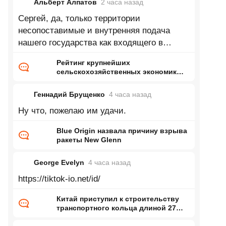
Альберт Алпатов
2 часа
назад
Сергей, да, только территории
несопоставимые и внутренняя подача
нашего государства как входящего в
топ...немножко отстаём от Турции про
Рейтинг крупнейших
десятку
сельскохозяйственных экономик
мира
Геннадий Брущенко
4 часа
назад
Ну что, пожелаю им удачи.
Blue Origin назвала причину взрыва
ракеты New Glenn
George Evelyn
4 часа
назад
https://tiktok-io.net/id/
Китай приступил к строительству
транспортного кольца длиной 27
тысяч километров