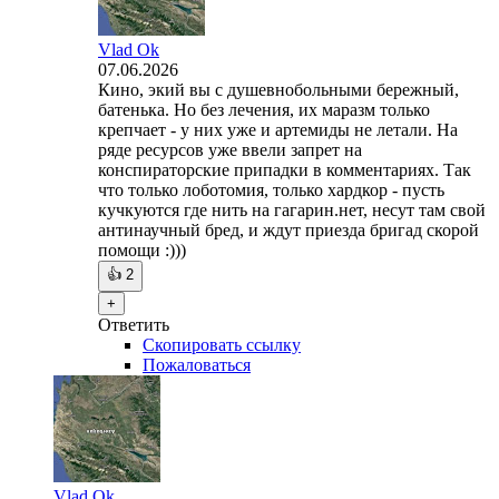
Vlad Ok
07.06.2026
Кино, экий вы с душевнобольными бережный,
батенька. Но без лечения, их маразм только
крепчает - у них уже и артемиды не летали. На
ряде ресурсов уже ввели запрет на
конспираторские припадки в комментариях. Так
что только лоботомия, только хардкор - пусть
кучкуются где нить на гагарин.нет, несут там свой
антинаучный бред, и ждут приезда бригад скорой
помощи :)))
👍
2
+
Ответить
Скопировать ссылку
Пожаловаться
Vlad Ok