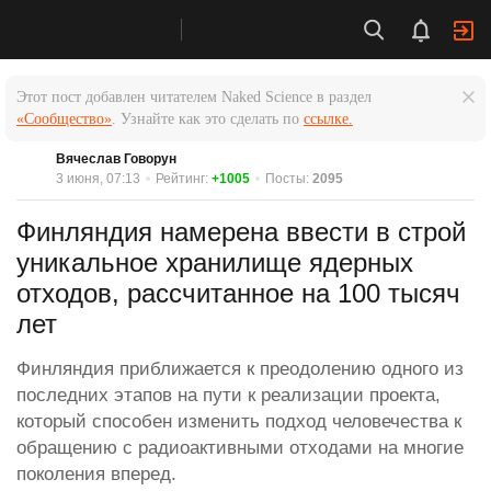
Этот пост добавлен читателем Naked Science в раздел
«Сообщество»
. Узнайте как это сделать по
ссылке.
Вячеслав Говорун
3 июня, 07:13
Рейтинг:
+1005
Посты:
2095
Финляндия намерена ввести в строй
уникальное хранилище ядерных
отходов, рассчитанное на 100 тысяч
лет
Финляндия приближается к преодолению одного из
последних этапов на пути к реализации проекта,
который способен изменить подход человечества к
обращению с радиоактивными отходами на многие
поколения вперед.