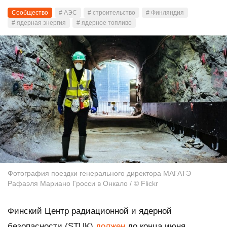
Сообщество
# АЭС
# строительство
# Финляндия
# ядерная энергия
# ядерное топливо
Фотография поездки генерального директора МАГАТЭ
Рафаэля Мариано Гросси в Онкало / © Flickr
Финский Центр радиационной и ядерной
безопасности (STUK)
должен
до конца июня