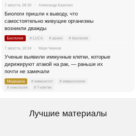
7 августа, 08:30
Александр Березин
Биологи пришли к выводу, что
самостоятельно живущие организмы
возникли дважды
Биология
# LUCA
# археи
# биология
7 августа, 16:34
Марк Чернов
Ученые выявили иммунные клетки, которые
дирижируют атакой на рак, — раньше их
почти не замечали
Медицина
# иммунитет
# иммунология
# онкология
# Т-клетки
Лучшие материалы