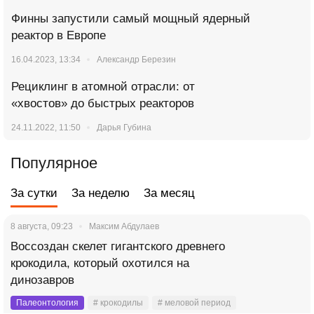
Финны запустили самый мощный ядерный
реактор в Европе
16.04.2023, 13:34
Александр Березин
Рециклинг в атомной отрасли: от
«хвостов» до быстрых реакторов
24.11.2022, 11:50
Дарья Губина
Популярное
За сутки
За неделю
За месяц
8 августа, 09:23
Максим Абдулаев
Воссоздан скелет гигантского древнего
крокодила, который охотился на
динозавров
Палеонтология
# крокодилы
# меловой период