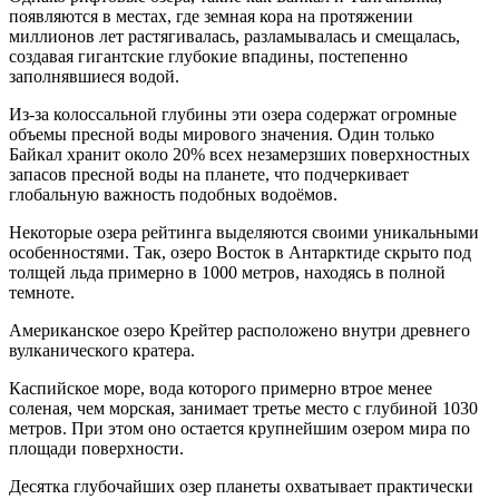
появляются в местах, где земная кора на протяжении
миллионов лет растягивалась, разламывалась и смещалась,
создавая гигантские глубокие впадины, постепенно
заполнявшиеся водой.
Из-за колоссальной глубины эти озера содержат огромные
объемы пресной воды мирового значения. Один только
Байкал хранит около 20% всех незамерзших поверхностных
запасов пресной воды на планете, что подчеркивает
глобальную важность подобных водоёмов.
Некоторые озера рейтинга выделяются своими уникальными
особенностями. Так, озеро Восток в Антарктиде скрыто под
толщей льда примерно в 1000 метров, находясь в полной
темноте.
Американское озеро Крейтер расположено внутри древнего
вулканического кратера.
Каспийское море, вода которого примерно втрое менее
соленая, чем морская, занимает третье место с глубиной 1030
метров. При этом оно остается крупнейшим озером мира по
площади поверхности.
Десятка глубочайших озер планеты охватывает практически