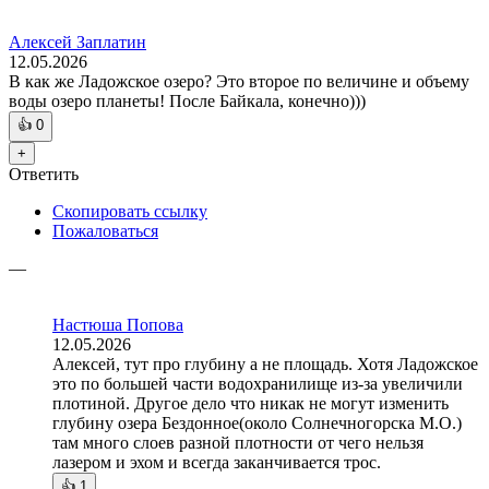
Алексей Заплатин
12.05.2026
В как же Ладожское озеро? Это второе по величине и объему
воды озеро планеты! После Байкала, конечно)))
👍
0
+
Ответить
Скопировать ссылку
Пожаловаться
—
Настюша Попова
12.05.2026
Алексей, тут про глубину а не площадь. Хотя Ладожское
это по большей части водохранилище из-за увеличили
плотиной. Другое дело что никак не могут изменить
глубину озера Бездонное(около Солнечногорска М.О.)
там много слоев разной плотности от чего нельзя
лазером и эхом и всегда заканчивается трос.
👍
1