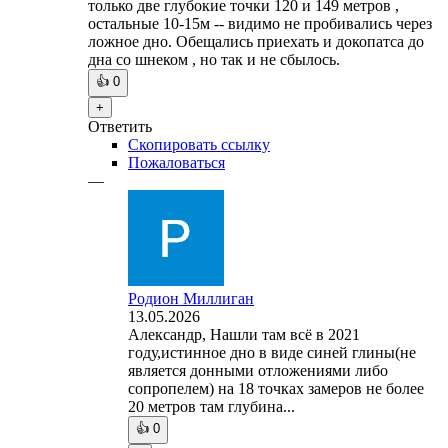
только две глубокие точки 120 и 149 метров ,
остальные 10-15м -- видимо не пробивались через
ложное дно. Обещались приехать и докопатса до
дна со шнеком , но так и не сбылось.
👍
0
+
Ответить
Скопировать ссылку
Пожаловаться
—
Родион Миллиган
13.05.2026
Александр, Нашли там всё в 2021
году,истинное дно в виде синей глины(не
является донными отложениями либо
сопропелем) на 18 точках замеров не более
20 метров там глубина...
👍
0