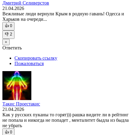
Дмитрий Селиверстов
21.04.2026
Вежливые люди вернули Крым в родную гавань! Одесса и
Харьков на очереди...
👍
0
👎
2
+
Ответить
Скопировать ссылку
Пожаловаться
Такис Проестакис
21.04.2026
Как у русских пуканы то горят))) рашка видите ли в рейтинг
не попала и никогда не попадет , менталитет быдла из быдла
не убрать
👍
0