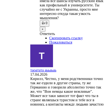
имела все шансы изучать русский язык
как профильный в университете. Ты
случайно не с Украины, просто мне
интересно откуда такая узкость
мышления?
👍
0
+
Ответить
Скопировать ссылку
Пожаловаться
таоатата аььаьаь
17.04.2026
Кирилл, Честно, у меня родственники точно
так же ездили в другие страны, ту же
Германию и говорили абсолютно точно так
же, что "Вон немцы какие вежливые".
Может все таки зависит тот факт что ты в
стране являешься туристом и тебе все в
новинку, а контакты между людьми зачастую