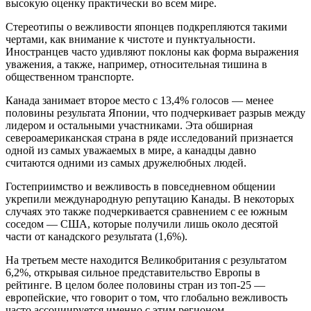
высокую оценку практически во всем мире.
Стереотипы о вежливости японцев подкрепляются такими
чертами, как внимание к чистоте и пунктуальности.
Иностранцев часто удивляют поклоны как форма выражения
уважения, а также, например, относительная тишина в
общественном транспорте.
Канада занимает второе место с 13,4% голосов — менее
половины результата Японии, что подчеркивает разрыв между
лидером и остальными участниками. Эта обширная
североамериканская страна в ряде исследований признается
одной из самых уважаемых в мире, а канадцы давно
считаются одними из самых дружелюбных людей.
Гостеприимство и вежливость в повседневном общении
укрепили международную репутацию Канады. В некоторых
случаях это также подчеркивается сравнением с ее южным
соседом — США, которые получили лишь около десятой
части от канадского результата (1,6%).
На третьем месте находится Великобритания с результатом
6,2%, открывая сильное представительство Европы в
рейтинге. В целом более половины стран из топ-25 —
европейские, что говорит о том, что глобально вежливость
часто ассоциируется именно с этим регионом.