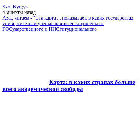
Svoi Kyrgyz
4 минуты
назад
Azat, читаем - "Эта карта ... показывает, в каких государствах
университеты и ученые наиболее защищены от
ГОСударственного и ИНСтитуционального
Карта: в каких странах больше
всего академической свободы