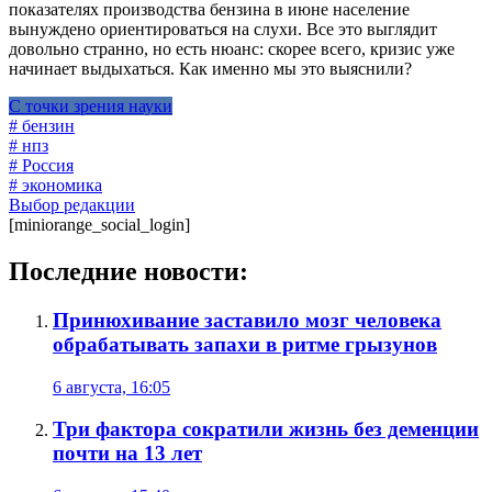
показателях производства бензина в июне население
вынуждено ориентироваться на слухи. Все это выглядит
довольно странно, но есть нюанс: скорее всего, кризис уже
начинает выдыхаться. Как именно мы это выяснили?
С точки зрения науки
# бензин
# нпз
# Россия
# экономика
Выбор редакции
[miniorange_social_login]
Последние новости:
Принюхивание заставило мозг человека
обрабатывать запахи в ритме грызунов
6 августа, 16:05
Три фактора сократили жизнь без деменции
почти на 13 лет