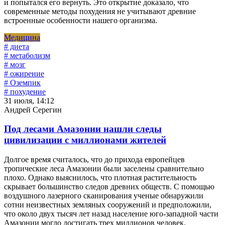
и попытался его вернуть. Это открытие доказало, что
современные методы похудения не учитывают древние
встроенные особенности нашего организма.
Медицина
# диета
# метаболизм
# мозг
# ожирение
# Оземпик
# похудение
31 июля, 14:12
Андрей Серегин
Под лесами Амазонии нашли следы
цивилизации с миллионами жителей
Долгое время считалось, что до прихода европейцев
тропические леса Амазонии были заселены сравнительно
плохо. Однако выяснилось, что плотная растительность
скрывает большинство следов древних обществ. С помощью
воздушного лазерного сканирования ученые обнаружили
сотни неизвестных земляных сооружений и предположили,
что около двух тысяч лет назад население юго-западной части
Амазонии могло достигать трех миллионов человек.