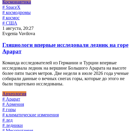
Космонавтика
# SpaceX
# космодромы
# космос
# США
1 августа, 20:27
Evgenia Vavilova
Гляциологи впервые исследовали ледник на горе
Арарат
Команда исследователей из Германии и Турции впервые
исследовала ледник на вершине Большого Арарата на высоте
более пяти тысяч метров. Две недели в июле 2026 года ученые
собирали данные о вечных снегах горы, которые до этого не
были тщательно исследованы.
Археология
# Арарат
# Армения
# горы
# климатические изменения
# лед
# ледники
# Месопотамия