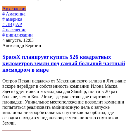
Археология
# Амазонка
# америка
# ЛИДАР
# население
# цивилизации
4 августа, 12:03
Александр Березин
SpaceX планирует купить 526 квадратных
километров земли под самый большой частный
космодром в мире
Остров Пекан недалеко от Мексиканского залива в Луизиане
вскоре перейдет в собственность компании Илона Маска.
Здесь будет новый космодром для Starship, почти в 20 раз
больше, чем в Бока-Чике, где уже стоят две стартовых
площадки. Уникальное местоположение позволит компании
попытаться реализовать амбициозную цель о запуске
миллиона низкоорбитальных спутников на орбиты, где
сегодня находится подавляющее меньшинство спутников
Земли.