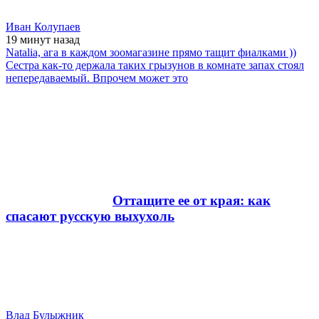
Иван Колупаев
19 минут
назад
Natalia, ага в каждом зоомагазине прямо тащит фиалками ))
Сестра как-то держала таких грызунов в комнате запах стоял
непередаваемый. Впрочем может это
Оттащите ее от края: как
спасают русскую выхухоль
Влад Булыжник