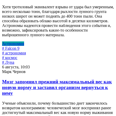
Хотя тротиловый эквивалент взрыва от удара был умеренным,
всего несколько тонн, благодаря рыхлости лунного грунта
низких широт он может поднять до 400 тонн пыли. Она
способна образовать облако высотой в десятки километров.
Астрономы надеются провести наблюдения этого события и,
возможно, зафиксировать какие-то особенности
выброшенного лунного материала.
Астрономия
# Falcon 9
# астрономия
# космос
# Луна
6 августа, 10:03
Марк Чернов
Мозг запомнил прежний максимальный вес как
новую норму и заставил организм вернуться к
нему
Ученые объяснили, почему большинство диет закончилось
возвратом килограммов: человеческий мозг воспринял ранее
достигнутый максимальный вес как новую норму выживания