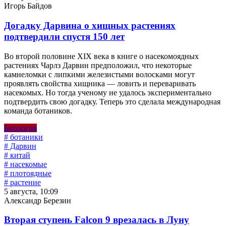
Игорь Байдов
Догадку Дарвина о хищных растениях
подтвердили спустя 150 лет
Во второй половине XIX века в книге о насекомоядных
растениях Чарлз Дарвин предположил, что некоторые
камнеломки с липкими железистыми волосками могут
проявлять свойства хищника — ловить и переваривать
насекомых. Но тогда ученому не удалось экспериментально
подтвердить свою догадку. Теперь это сделала международная
команда ботаников.
Биология
# ботаники
# Дарвин
# китай
# насекомые
# плотоядные
# растение
5 августа, 10:09
Александр Березин
Вторая ступень Falcon 9 врезалась в Луну