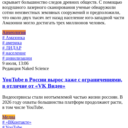
скрывает большинство следов древних обществ. С помощью
воздушного лазерного сканирования ученые обнаружили
сотни неизвестных земляных сооружений и предположили,
что около двух тысяч лет назад население юго-западной части
Амазонии могло достигать трех миллионов человек.
Археология
# Амазонка
# америка
# ЛИДАР
# население
# цивилизации
9 июля, 13:06
Редакция Naked Science
YouTube в России вырос даже с ограничениями,
в отличие от «VK Видео»
Видеосервисы стали неотъемлемой частью жизни россиян. В
2026 году охваты большинства платформ продолжают расти,
в том числе YouTube.
Медиа
# «ВКонтакте»
# YouTube