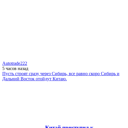
Autotrade222
5 часов
назад
Пусть строят сразу через Сибирь, все равно скоро Сибирь и
Дальний Восток отойдут Китаю.
Китай приступил к