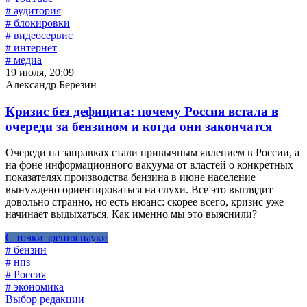
# аудитория
# блокировки
# видеосервис
# интернет
# медиа
19 июля, 20:09
Александр Березин
Кризис без дефицита: почему Россия встала в
очереди за бензином и когда они закончатся
Очереди на заправках стали привычным явлением в России, а
на фоне информационного вакуума от властей о конкретных
показателях производства бензина в июне население
вынуждено ориентироваться на слухи. Все это выглядит
довольно странно, но есть нюанс: скорее всего, кризис уже
начинает выдыхаться. Как именно мы это выяснили?
С точки зрения науки
# бензин
# нпз
# Россия
# экономика
Выбор редакции