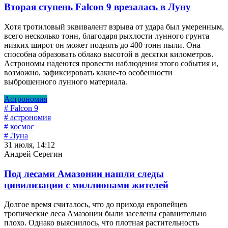
Вторая ступень Falcon 9 врезалась в Луну
Хотя тротиловый эквивалент взрыва от удара был умеренным,
всего несколько тонн, благодаря рыхлости лунного грунта
низких широт он может поднять до 400 тонн пыли. Она
способна образовать облако высотой в десятки километров.
Астрономы надеются провести наблюдения этого события и,
возможно, зафиксировать какие-то особенности
выброшенного лунного материала.
Астрономия
# Falcon 9
# астрономия
# космос
# Луна
31 июля, 14:12
Андрей Серегин
Под лесами Амазонии нашли следы
цивилизации с миллионами жителей
Долгое время считалось, что до прихода европейцев
тропические леса Амазонии были заселены сравнительно
плохо. Однако выяснилось, что плотная растительность