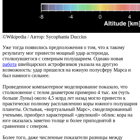
©Wikipedia / Автор: Sycophanta Duccius
Уже тогда появились предположения о том, что к такому
результату мог привести мощный удар астероида,
столкнувшегося с северным полушарием. Однако новая
работа
швейцарских астрофизиков указала на другую
возможность: удар пришелся на южную полусферу Марса и
был намного сильнее.
Проведенное компьютерное моделирование показало, что
столкновение с телом диаметром примерно 4 тыс. км (чуть
больше Луны) около 4,5 млрд лет назад могло привести к
практически полному расплавлению коры южного полушария
планеты. Остывая, «виртуальный Марс», смоделированный
учеными, приобрел характерный «двуликий» облик: кора на
юге оказалась заметно толще и более приподнятой в
сравнении с севером.
Более того, даже численные показатели разницы между