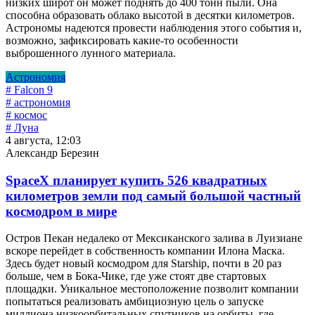
низких широт он может поднять до 400 тонн пыли. Она
способна образовать облако высотой в десятки километров.
Астрономы надеются провести наблюдения этого события и,
возможно, зафиксировать какие-то особенности
выброшенного лунного материала.
Астрономия
# Falcon 9
# астрономия
# космос
# Луна
4 августа, 12:03
Александр Березин
SpaceX планирует купить 526 квадратных
километров земли под самый большой частный
космодром в мире
Остров Пекан недалеко от Мексиканского залива в Луизиане
вскоре перейдет в собственность компании Илона Маска.
Здесь будет новый космодром для Starship, почти в 20 раз
больше, чем в Бока-Чике, где уже стоят две стартовых
площадки. Уникальное местоположение позволит компании
попытаться реализовать амбициозную цель о запуске
миллиона низкоорбитальных спутников на орбиты, где