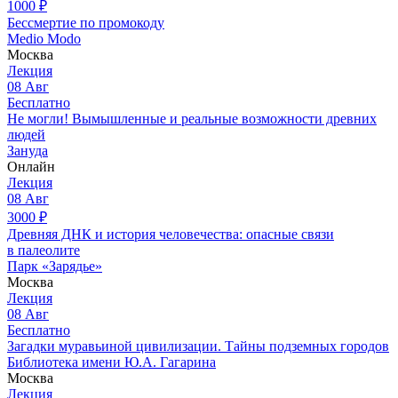
1000
₽
Бессмертие по промокоду
Medio Modo
Москва
Лекция
08
Авг
Бесплатно
Не могли! Вымышленные и реальные возможности древних
людей
Зануда
Онлайн
Лекция
08
Авг
3000
₽
Древняя ДНК и история человечества: опасные связи
в палеолите
Парк «Зарядье»
Москва
Лекция
08
Авг
Бесплатно
Загадки муравьиной цивилизации. Тайны подземных городов
Библиотека имени Ю.А. Гагарина
Москва
Лекция