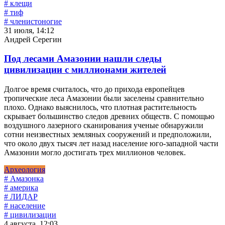
# клещи
# тиф
# членистоногие
31 июля, 14:12
Андрей Серегин
Под лесами Амазонии нашли следы
цивилизации с миллионами жителей
Долгое время считалось, что до прихода европейцев
тропические леса Амазонии были заселены сравнительно
плохо. Однако выяснилось, что плотная растительность
скрывает большинство следов древних обществ. С помощью
воздушного лазерного сканирования ученые обнаружили
сотни неизвестных земляных сооружений и предположили,
что около двух тысяч лет назад население юго-западной части
Амазонии могло достигать трех миллионов человек.
Археология
# Амазонка
# америка
# ЛИДАР
# население
# цивилизации
4 августа, 12:03