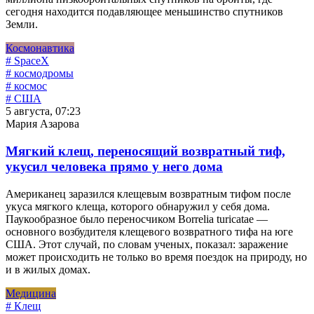
сегодня находится подавляющее меньшинство спутников
Земли.
Космонавтика
# SpaceX
# космодромы
# космос
# США
5 августа, 07:23
Мария Азарова
Мягкий клещ, переносящий возвратный тиф,
укусил человека прямо у него дома
Американец заразился клещевым возвратным тифом после
укуса мягкого клеща, которого обнаружил у себя дома.
Паукообразное было переносчиком Borrelia turicatae —
основного возбудителя клещевого возвратного тифа на юге
США. Этот случай, по словам ученых, показал: заражение
может происходить не только во время поездок на природу, но
и в жилых домах.
Медицина
# Клещ