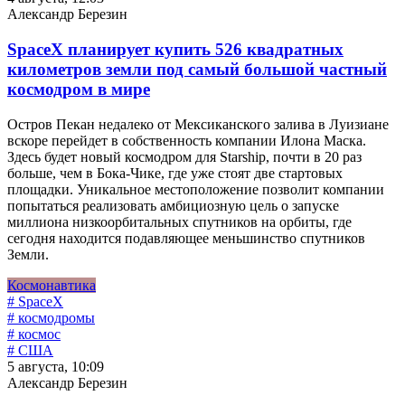
Александр Березин
SpaceX планирует купить 526 квадратных
километров земли под самый большой частный
космодром в мире
Остров Пекан недалеко от Мексиканского залива в Луизиане
вскоре перейдет в собственность компании Илона Маска.
Здесь будет новый космодром для Starship, почти в 20 раз
больше, чем в Бока-Чике, где уже стоят две стартовых
площадки. Уникальное местоположение позволит компании
попытаться реализовать амбициозную цель о запуске
миллиона низкоорбитальных спутников на орбиты, где
сегодня находится подавляющее меньшинство спутников
Земли.
Космонавтика
# SpaceX
# космодромы
# космос
# США
5 августа, 10:09
Александр Березин