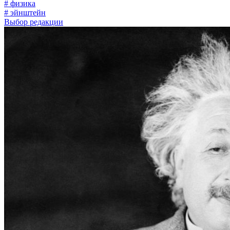
# физика
# эйнштейн
Выбор редакции