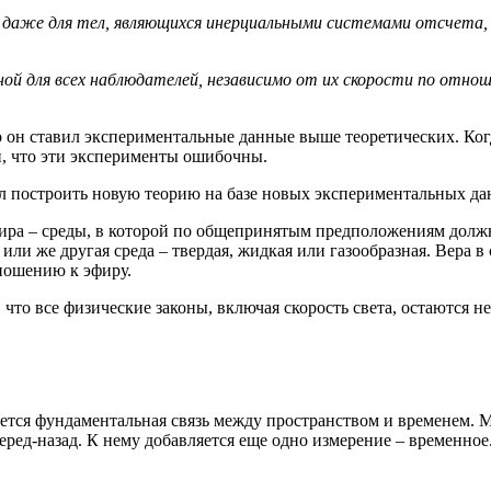
 даже для тел, являющихся инерциальными системами отсчета,
ной для всех наблюдателей, независимо от их скорости по отно
о он ставил экспериментальные данные выше теоретических. Ког
, что эти эксперименты ошибочны.
л построить новую теорию на базе новых экспериментальных да
фира – среды, в которой по общепринятым предположениям долж
или же другая среда – твердая, жидкая или газообразная. Вера в
тношению к эфиру.
что все физические законы, включая скорость света, остаются н
ся фундаментальная связь между пространством и временем. Ма
еред-назад. К нему добавляется еще одно измерение – временное