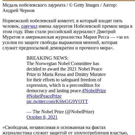
Медаль нобелевского лауреата / © Getty Images / Автор:
Андрей Чернов
Норвежский нобелевский комитет, в который входят пять
человек,
озвучил
имена лауреатов Нобелевской премии мира в
этом году. Ими стали российский журналист Дмитрий
Муратов и американская журналистка Мария Ресса — «за их
усилия по защите свободы выражения мнений, которая
служит предпосылкой демократии и прочного мира».
BREAKING NEWS:
The Norwegian Nobel Committee has
decided to award the 2021 Nobel Peace
Prize to Maria Ressa and Dmitry Muratov
for their efforts to safeguard freedom of
expression, which is a precondition for
democracy and lasting peace.
#NobelPrize
#NobelPeacePrize
pic.twitter.com/KHeGG9YOTT
— The Nobel Prize (@NobelPrize)
October 8, 2021
«Свободная, независимая и основанная на фактах
журналистика служит защитой от злоупотребления властью,