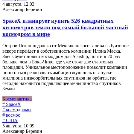
4 августа, 12:03
Александр Березин
SpaceX планирует купить 526 квадратных
километров земли под самый большой частный
космодром в мире
Остров Пекан недалеко от Мексиканского залива в Луизиане
вскоре перейдет в собственность компании Илона Маска.
Здесь будет новый космодром для Starship, почти в 20 раз
больше, чем в Бока-Чике, где уже стоят две стартовых
площадки. Уникальное местоположение позволит компании
попытаться реализовать амбициозную цель о запуске
миллиона низкоорбитальных спутников на орбиты, где
сегодня находится подавляющее меньшинство спутников
Земли.
Космонавтика
# SpaceX
# космодромы
# космос
# США
5 августа, 10:09
Александр Березин