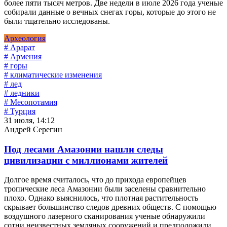
более пяти тысяч метров. Две недели в июле 2026 года ученые
собирали данные о вечных снегах горы, которые до этого не
были тщательно исследованы.
Археология
# Арарат
# Армения
# горы
# климатические изменения
# лед
# ледники
# Месопотамия
# Турция
31 июля, 14:12
Андрей Серегин
Под лесами Амазонии нашли следы
цивилизации с миллионами жителей
Долгое время считалось, что до прихода европейцев
тропические леса Амазонии были заселены сравнительно
плохо. Однако выяснилось, что плотная растительность
скрывает большинство следов древних обществ. С помощью
воздушного лазерного сканирования ученые обнаружили
сотни неизвестных земляных сооружений и предположили,