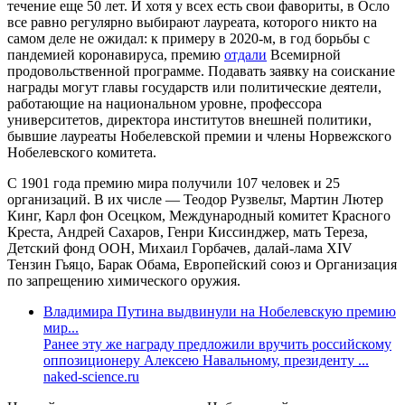
течение еще 50 лет. И хотя у всех есть свои фавориты, в Осло
все равно регулярно выбирают лауреата, которого никто на
самом деле не ожидал: к примеру в 2020-м, в год борьбы с
пандемией коронавируса, премию
отдали
Всемирной
продовольственной программе. Подавать заявку на соискание
награды могут главы государств или политические деятели,
работающие на национальном уровне, профессора
университетов, директора институтов внешней политики,
бывшие лауреаты Нобелевской премии и члены Норвежского
Нобелевского комитета.
С 1901 года премию мира получили 107 человек и 25
организаций. В их числе — Теодор Рузвельт, Мартин Лютер
Кинг, Карл фон Осецком, Международный комитет Красного
Креста, Андрей Сахаров, Генри Киссинджер, мать Тереза,
Детский фонд ООН, Михаил Горбачев, далай-лама XIV
Тензин Гьяцо, Барак Обама, Европейский союз и Организация
по запрещению химического оружия.
Владимира Путина выдвинули на Нобелевскую премию
мир...
Ранее эту же награду предложили вручить российскому
оппозиционеру Алексею Навальному, президенту ...
naked-science.ru