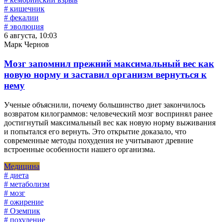
# кишечник
# фекалии
# эволюция
6 августа, 10:03
Марк Чернов
Мозг запомнил прежний максимальный вес как
новую норму и заставил организм вернуться к
нему
Ученые объяснили, почему большинство диет закончилось
возвратом килограммов: человеческий мозг воспринял ранее
достигнутый максимальный вес как новую норму выживания
и попытался его вернуть. Это открытие доказало, что
современные методы похудения не учитывают древние
встроенные особенности нашего организма.
Медицина
# диета
# метаболизм
# мозг
# ожирение
# Оземпик
# похудение