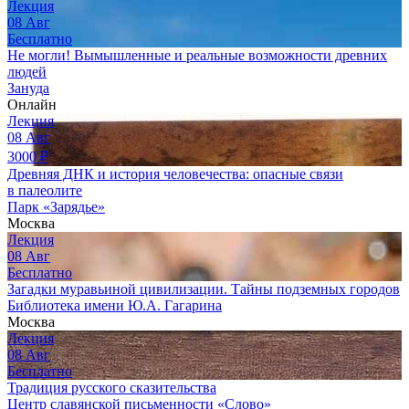
Лекция
08
Авг
Бесплатно
Не могли! Вымышленные и реальные возможности древних
людей
Зануда
Онлайн
Лекция
08
Авг
3000
₽
Древняя ДНК и история человечества: опасные связи
в палеолите
Парк «Зарядье»
Москва
Лекция
08
Авг
Бесплатно
Загадки муравьиной цивилизации. Тайны подземных городов
Библиотека имени Ю.А. Гагарина
Москва
Лекция
08
Авг
Бесплатно
Традиция русского сказительства
Центр славянской письменности «Слово»