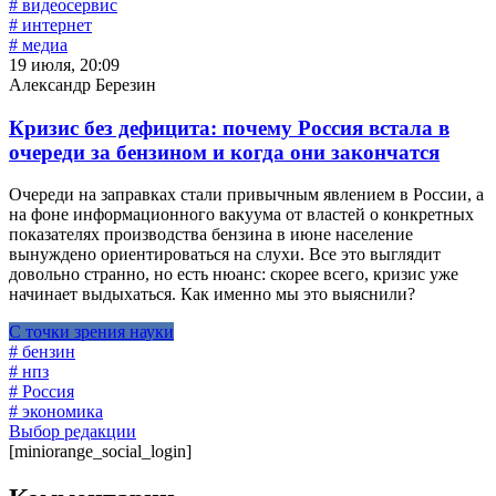
# видеосервис
# интернет
# медиа
19 июля, 20:09
Александр Березин
Кризис без дефицита: почему Россия встала в
очереди за бензином и когда они закончатся
Очереди на заправках стали привычным явлением в России, а
на фоне информационного вакуума от властей о конкретных
показателях производства бензина в июне население
вынуждено ориентироваться на слухи. Все это выглядит
довольно странно, но есть нюанс: скорее всего, кризис уже
начинает выдыхаться. Как именно мы это выяснили?
С точки зрения науки
# бензин
# нпз
# Россия
# экономика
Выбор редакции
[miniorange_social_login]