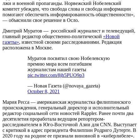
лжи и военной пропаганды. Норвежский Нобелевский
комитет убежден, что свобода слова и свобода информации
помогают обеспечить информированность общественности»,
— объяснили свое решение в Осло.
Дмитрий Муратов — российский журналист и телеведущий,
главный редактор общественно-политической
«Новой
газеты»
, известной своими расследованиями. Редакция
расположена в Москве.
Муратов посвятил свою Нобелевскую
премию мира всем погибшим
журналистам нашей газеты
pic.twitter.com/8jh5PUO9p3
— Новая Газета (@novaya_gazeta)
October 8, 2021
Мария Ресса — американская журналистка филиппинского
происхождения, генеральный директор и исполнительный
редактор социальной сети новостей Rappler. Ранее почти два
десятилетия проработала ведущим репортером-
расследователем в Юго-Восточной Азии для CNN. Выступает
с критикой в адрес президента Филиппин Родриго Дутерте. В
2020 году на родине ее признали виновной в «киберлибеле».