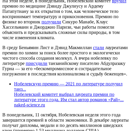
На этой неделе, в понедельник, Нобелевский комитет
вручил
премию по медицине Дэвиду Джулиусу и Ардему
Патапутиану за их открытия о том, как человеческое тело
воспринимает температуру и прикосновения. Премию по
физике во вторник
получили
Сикуро Манабе, Клаус
Хассельманн и Джорджио Паризи, чьи работы помогли
объяснить и предсказывать сложные силы природы, в том
числе изменения климата.
В среду Беньямин Лист и Дэвид Макмиллан
стали
лауреатами
премии по химии за поиск более простого и экологически
чистого способа создания молекул. А вчера нобелевку по
литературе
присудили
танзанийскому писателю Абдулразаку
Гурна — за его «бескомпромиссное и сострадательное
погружение в последствия колониализма и судьбу беженцев».
Нобелевскую премию — 2021 по литературе получил
танз...
Нобелевский комитет выбрал лауреата премии по
литературе этого года. Им стал автор романов «Рай»...
naked-science.ru
В понедельник, 11 октября, Нобелевская неделя этого года
завершится премией в области экономики. В декабре лауреаты
получат дипломы, медали и по десять миллионов шведских
крон (примерно 1,53 миллиона долларов США).