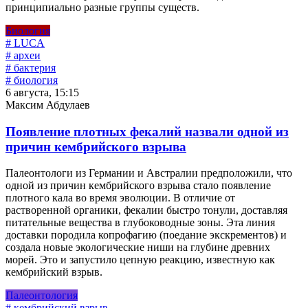
принципиально разные группы существ.
Биология
# LUCA
# археи
# бактерия
# биология
6 августа, 15:15
Максим Абдулаев
Появление плотных фекалий назвали одной из
причин кембрийского взрыва
Палеонтологи из Германии и Австралии предположили, что
одной из причин кембрийского взрыва стало появление
плотного кала во время эволюции. В отличие от
растворенной органики, фекалии быстро тонули, доставляя
питательные вещества в глубоководные зоны. Эта линия
доставки породила копрофагию (поедание экскрементов) и
создала новые экологические ниши на глубине древних
морей. Это и запустило цепную реакцию, известную как
кембрийский взрыв.
Палеонтология
# кембрийский взрыв