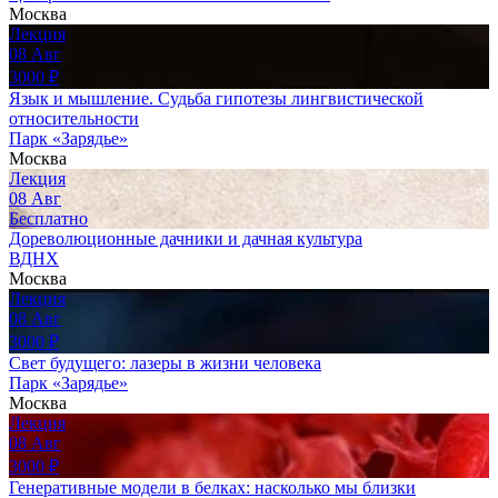
Москва
Лекция
08
Авг
3000
₽
Язык и мышление. Судьба гипотезы лингвистической
относительности
Парк «Зарядье»
Москва
Лекция
08
Авг
Бесплатно
Дореволюционные дачники и дачная культура
ВДНХ
Москва
Лекция
08
Авг
3000
₽
Свет будущего: лазеры в жизни человека
Парк «Зарядье»
Москва
Лекция
08
Авг
3000
₽
Генеративные модели в белках: насколько мы близки