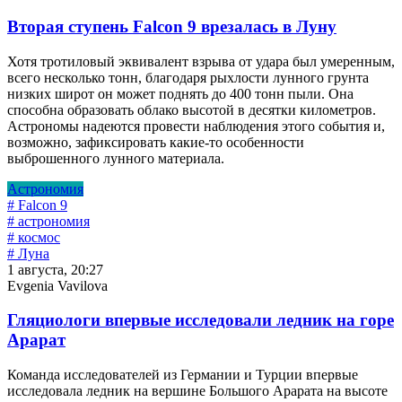
Вторая ступень Falcon 9 врезалась в Луну
Хотя тротиловый эквивалент взрыва от удара был умеренным,
всего несколько тонн, благодаря рыхлости лунного грунта
низких широт он может поднять до 400 тонн пыли. Она
способна образовать облако высотой в десятки километров.
Астрономы надеются провести наблюдения этого события и,
возможно, зафиксировать какие-то особенности
выброшенного лунного материала.
Астрономия
# Falcon 9
# астрономия
# космос
# Луна
1 августа, 20:27
Evgenia Vavilova
Гляциологи впервые исследовали ледник на горе
Арарат
Команда исследователей из Германии и Турции впервые
исследовала ледник на вершине Большого Арарата на высоте