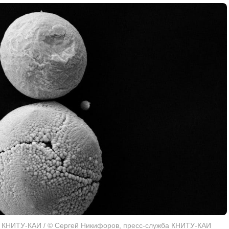
 КНИТУ-КАИ / © Сергей Никифоров, пресс-служба КНИТУ-КАИ