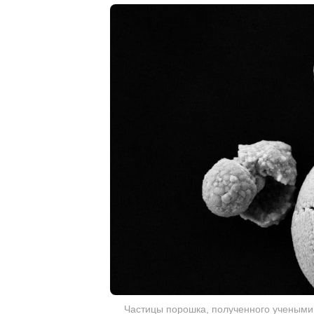
Частицы порошка, полученного учеными