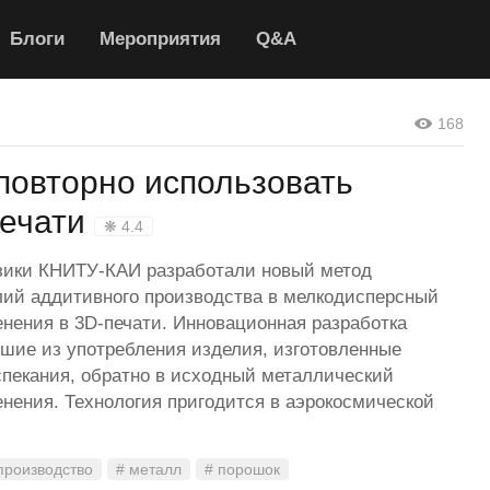
Блоги
Мероприятия
Q&A
168
повторно использовать
печати
❋ 4.4
зики КНИТУ-КАИ разработали новый метод
лий аддитивного производства в мелкодисперсный
енения в 3D-печати. Инновационная разработка
шие из употребления изделия, изготовленные
спекания, обратно в исходный металлический
енения. Технология пригодится в аэрокосмической
производство
# металл
# порошок