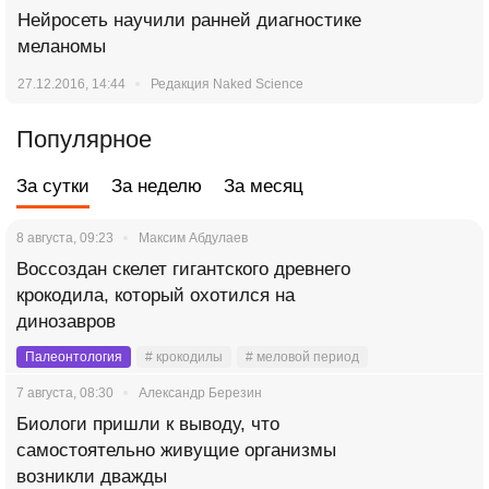
Нейросеть научили ранней диагностике
меланомы
27.12.2016, 14:44
Редакция Naked Science
Популярное
За сутки
За неделю
За месяц
8 августа, 09:23
Максим Абдулаев
Воссоздан скелет гигантского древнего
крокодила, который охотился на
динозавров
Палеонтология
# крокодилы
# меловой период
7 августа, 08:30
Александр Березин
Биологи пришли к выводу, что
самостоятельно живущие организмы
возникли дважды