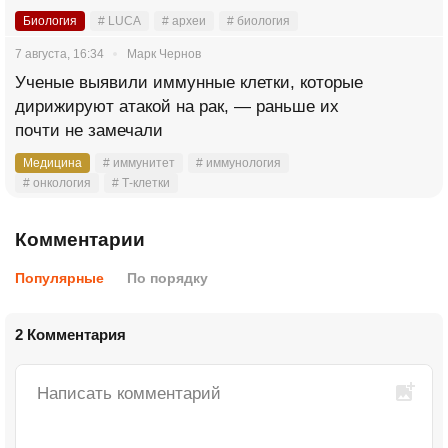
Биология
# LUCA
# археи
# биология
7 августа, 16:34
Марк Чернов
Ученые выявили иммунные клетки, которые
дирижируют атакой на рак, — раньше их
почти не замечали
Медицина
# иммунитет
# иммунология
# онкология
# Т-клетки
Комментарии
Популярные
По порядку
2 Комментария