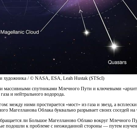
 художника / © NASA, ESA, Leah Hustak (STScI)
и массивными спутниками Млечного Пути и ключевыми «архитек
аза и нейтрального водорода.
гом: между ними простирается «мост» из газа и звезд, а всплеск
шого Магелланова Облака буквально разрывает своих соседей на 
 обращается ли Большое Магелланово Облако вокруг Млечного Пу
ные подошли к проблеме с неожиданной стороны — путем изучен