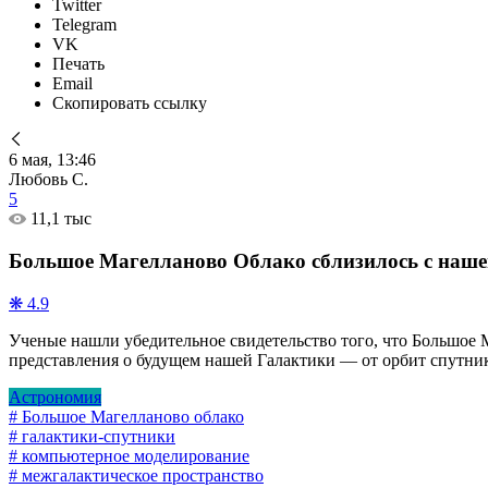
Twitter
Telegram
VK
Печать
Email
Скопировать ссылку
6 мая, 13:46
Любовь С.
5
11,1 тыс
Большое Магелланово Облако сблизилось с наше
❋ 4.9
Ученые нашли убедительное свидетельство того, что Большое
представления о будущем нашей Галактики — от орбит спутник
Астрономия
# Большое Магелланово облако
# галактики-спутники
# компьютерное моделирование
# межгалактическое пространство