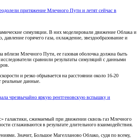
реодолели притяжение Млечного Пути и летят сейчас в
намические симуляции. В них моделировали движение Облака и
, давление горячего газа, охлаждение, звездообразование и
ла вблизи Млечного Пути, ее газовая оболочка должна быть
и исследователи сравнили результаты симуляций с данными
ров.
скорости и резко обрывается на расстоянии около 16-20
т реальные данные.
ала чрезвычайно яркую рентгеновскую вспышку и
с» галактики, сжимаемый при движении сквозь газ Млечного
ости сглаживаются в результате длительного взаимодействия.
ниями. Значит, Большое Магелланово Облако, судя по всему,