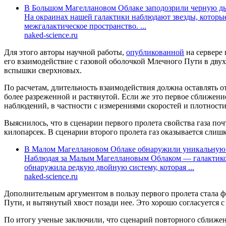
В Большом Магеллановом Облаке заподозрили черную дыр
На окраинах нашей галактики наблюдают звезды, которые
межгалактическое пространство. ...
naked-science.ru
Для этого авторы научной работы,
опубликованной
на сервере
его взаимодействие с газовой оболочкой Млечного Пути в двух
вспышки сверхновых.
По расчетам, длительность взаимодействия должна оставлять от
более разреженной и растянутой. Если же это первое сближени
наблюдений, в частности с измерениями скоростей и плотности
Выяснилось, что в сценарии первого пролета свойства газа по
килопарсек. В сценарии второго пролета газ оказывается сли
В Малом Магеллановом Облаке обнаружили уникальную 
Наблюдая за Малым Магеллановым Облаком — галактико
обнаружила редкую двойную систему, которая ...
naked-science.ru
Дополнительным аргументом в пользу первого пролета стала ф
Пути, и вытянутый хвост позади нее. Это хорошо согласуется 
По итогу ученые заключили, что сценарий повторного сближени