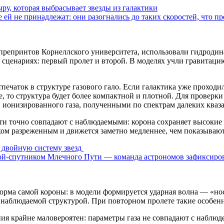
у, которая выбрасывает звезды из галактики
 ей не принадлежат: они разогнались до таких скоростей, что п
 препринтов Корнеллского университета, использовали гидроди
 сценариях: первый пролет и второй. В моделях учли гравитацию
печаток в структуре газового гало. Если галактика уже проходи
е, то структура будет более компактной и плотной. Для проверк
 ионизированного газа, полученными по спектрам далеких кваза
чти точно совпадают с наблюдаемыми: корона сохраняет высокие 
шком разреженным и движется заметно медленнее, чем показываю
двойную систему звезд
й-спутником Млечного Пути — команда астрономов зафиксиров
орма самой короны: в модели формируется ударная волна — «но
с наблюдаемой структурой. При повторном пролете такие особенн
я крайне маловероятен: параметры газа не совпадают с наблюде