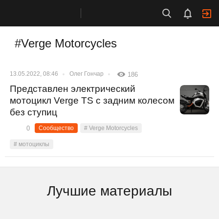
#Verge Motorcycles
13.05.2022, 08:46
Олег Гончар
186
Представлен электрический
мотоцикл Verge TS с задним колесом
без ступиц
0
Сообщество
# Verge Motorcycles
# мотоциклы
Лучшие материалы