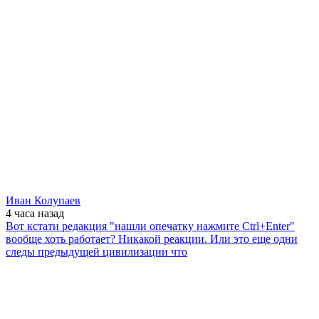
Иван Колупаев
4 часа
назад
Вот кстати редакция "нашли опечатку нажмите Ctrl+Enter"
вообще хоть работает? Никакой реакции. Или это еще одни
следы предыдущей цивилизации что