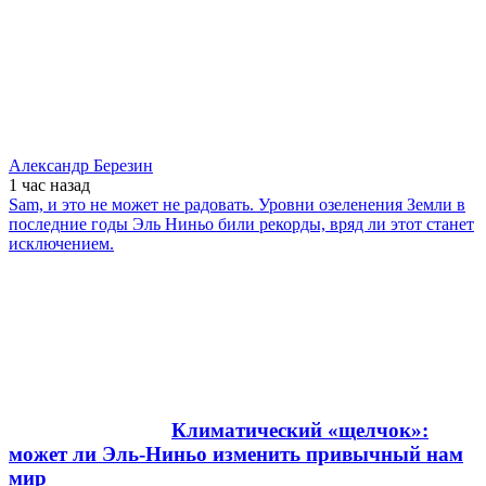
Александр Березин
1 час
назад
Sam, и это не может не радовать. Уровни озеленения Земли в
последние годы Эль Ниньо били рекорды, вряд ли этот станет
исключением.
Климатический «щелчок»:
может ли Эль-Ниньо изменить привычный нам
мир