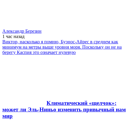
Александр Березин
1 час
назад
Виктор, насколько я помню, Буэнос-Айрес в среднем как
минимум на метры выше уровня моря. Поскольку он не на
берегу Каспия это означает нулевую
Климатический «щелчок»:
может ли Эль-Ниньо изменить привычный нам
мир