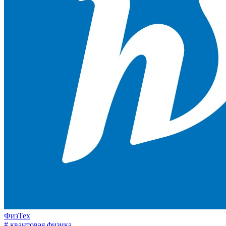
ФизТех
# квантовая физика