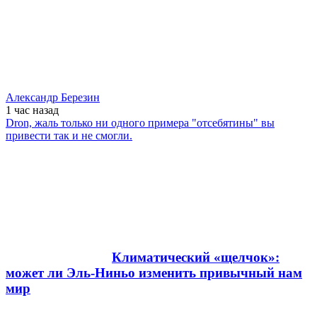
Александр Березин
1 час
назад
Dron, жаль только ни одного примера "отсебятины" вы
привести так и не смогли.
Климатический «щелчок»:
может ли Эль-Ниньо изменить привычный нам
мир