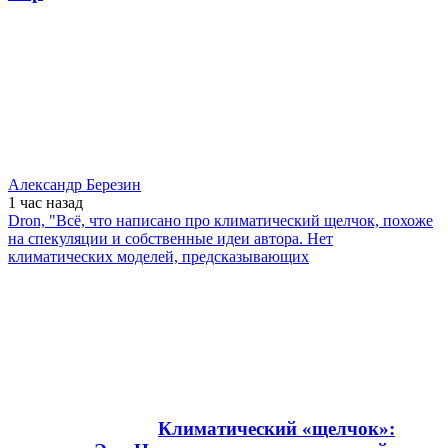
Александр Березин
1 час
назад
Dron, "Всё, что написано про климатический щелчок, похоже
на спекуляции и собственные идеи автора. Нет
климатических моделей, предсказывающих
Климатический «щелчок»: