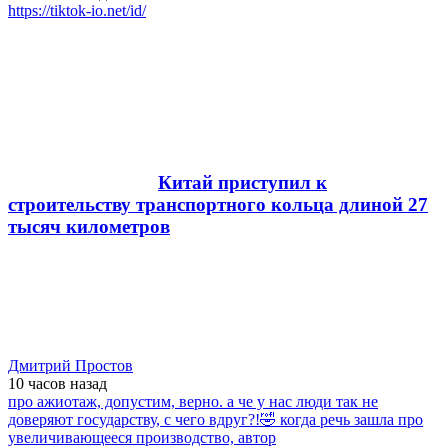
https://tiktok-io.net/id/
Китай приступил к
строительству транспортного кольца длиной 27
тысяч километров
Дмитрий Простов
10 часов
назад
про ажиотаж, допустим, верно. а че у нас люди так не
доверяют государству, с чего вдруг?!🤣 когда речь зашла про
увеличивающееся производство, автор