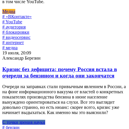
в том числе YouTube.
Медиа
# «ВКонтакте»
# YouTube
# аудитория
# блокировки
# видеосервис
# интернет
# медиа
19 июля, 20:09
Александр Березин
Кризис без дефицита: почему Россия встала в
очереди за бензином и когда они закончатся
Очереди на заправках стали привычным явлением в России, а
на фоне информационного вакуума от властей о конкретных
показателях производства бензина в июне население
вынуждено ориентироваться на слухи. Все это выглядит
довольно странно, но есть нюанс: скорее всего, кризис уже
начинает выдыхаться. Как именно мы это выяснили?
С точки зрения науки
# бензин