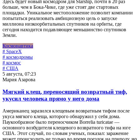
Здесь будет новый космодром для Starship, почти в 20 раз
больше, чем в Бока-Чике, где уже стоят две стартовых
площадки. Уникальное местоположение позволит компании
попытаться реализовать амбициозную цель о запуске
миллиона низкоорбитальных спутников на орбиты, где
сегодня находится подавляющее меньшинство спутников
Земли.
Космонавтика
# SpaceX
# космодромы
# космос
# США
5 августа, 07:23
Мария Азарова
Мягкий клещ, переносящий возвратный тиф,
укусил человека прямо у него дома
Американец заразился клещевым возвратным тифом после
укуса мягкого клеща, которого обнаружил у себя дома.
Паукообразное было переносчиком Borrelia turicatae —
основного возбудителя клещевого возвратного тифа на юге
США. Этот случай, по словам ученых, показал: заражение
может происходить не только во время поездок на природу, но