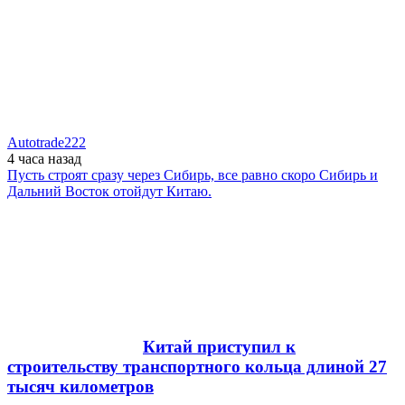
Autotrade222
4 часа
назад
Пусть строят сразу через Сибирь, все равно скоро Сибирь и
Дальний Восток отойдут Китаю.
Китай приступил к
строительству транспортного кольца длиной 27
тысяч километров