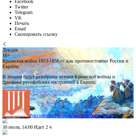
Facebook
Twitter
Telegram
VK
Печать
Email
Скопировать ссылку
Лекция
16+
Крымская война 1853-1856 гг. как противостояние России и
Европы
В лекции будут разобраны истоки Крымской войны и
причины русофобских настроений в Европе.
Российская государственная библиотека
30 июля, 14:00
Идет 2 ч