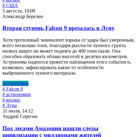
# США
5 августа, 10:09
Александр Березин
Вторая ступень Falcon 9 врезалась в Луну
Хотя тротиловый эквивалент взрыва от удара был умеренным,
всего несколько тонн, благодаря рыхлости лунного грунта
низких широт он может поднять до 400 тонн пыли. Она
способна образовать облако высотой в десятки километров.
Астрономы надеются провести наблюдения этого события и,
возможно, зафиксировать какие-то особенности
выброшенного лунного материала.
Астрономия
# Falcon 9
# астрономия
# космос
# Луна
31 июля, 14:12
Андрей Серегин
Под лесами Амазонии нашли следы
цивилизации с миллионами жителей