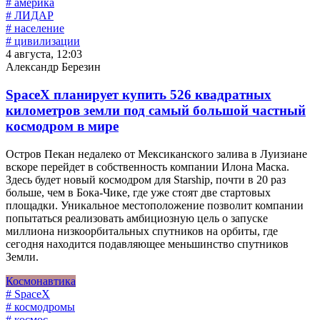
# америка
# ЛИДАР
# население
# цивилизации
4 августа, 12:03
Александр Березин
SpaceX планирует купить 526 квадратных
километров земли под самый большой частный
космодром в мире
Остров Пекан недалеко от Мексиканского залива в Луизиане
вскоре перейдет в собственность компании Илона Маска.
Здесь будет новый космодром для Starship, почти в 20 раз
больше, чем в Бока-Чике, где уже стоят две стартовых
площадки. Уникальное местоположение позволит компании
попытаться реализовать амбициозную цель о запуске
миллиона низкоорбитальных спутников на орбиты, где
сегодня находится подавляющее меньшинство спутников
Земли.
Космонавтика
# SpaceX
# космодромы
# космос