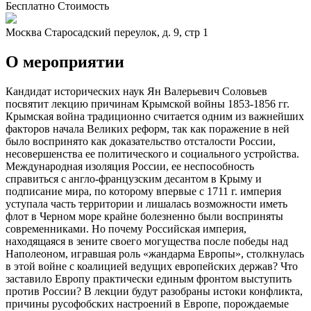
Бесплатно
Стоимость
Москва
Старосадский переулок, д. 9, стр 1
О мероприятии
Кандидат исторических наук Ян Валерьевич Соловьев
посвятит лекцию причинам Крымской войны 1853-1856 гг.
Крымская война традиционно считается одним из важнейших
факторов начала Великих реформ, так как поражение в ней
было воспринято как доказательство отсталости России,
несовершенства ее политического и социального устройства.
Международная изоляция России, ее неспособность
справиться с англо-французским десантом в Крыму и
подписание мира, по которому впервые с 1711 г. империя
уступала часть территории и лишалась возможности иметь
флот в Черном море крайне болезненно были восприняты
современниками. Но почему Российская империя,
находящаяся в зените своего могущества после победы над
Наполеоном, игравшая роль «жандарма Европы», столкнулась
в этой войне с коалицией ведущих европейских держав? Что
заставило Европу практически единым фронтом выступить
против России? В лекции будут разобраны истоки конфликта,
причины русофобских настроений в Европе, порождаемые