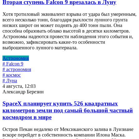
Вторая ступень Falcon 9 врезалась в Луну
Хотя тротиловый эквивалент взрыва от удара был умеренным,
всего несколько тонн, благодаря рыхлости лунного грунта
низких широт он может поднять до 400 тонн пыли. Она
способна образовать облако высотой в десятки километров.
Астрономы надеются провести наблюдения этого события и,
возможно, зафиксировать какие-то особенности
выброшенного лунного материала.
Астрономия
# Falcon 9
# астрономия
# космос
# Луна
4 августа, 12:03
Александр Березин
SpaceX планирует купить 526 квадратных
километров земли под самый большой частный
космодром в мире
Остров Пекан недалеко от Мексиканского залива в Луизиане
вскоре перейдет в собственность компании Илона Маска.