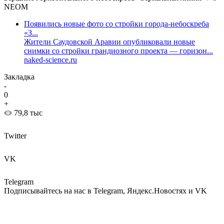
NEOM
Появились новые фото со стройки города-небоскреба
«З...
Жители Саудовской Аравии опубликовали новые
снимки со стройки грандиозного проекта — горизон...
naked-science.ru
Закладка
-
0
+
79,8 тыс
Twitter
VK
Telegram
Подписывайтесь на нас в Telegram, Яндекс.Новостях и VK