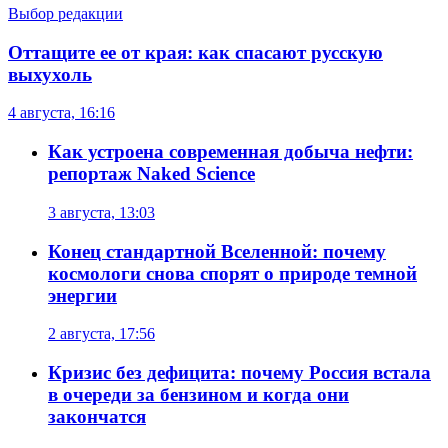
Выбор редакции
Оттащите ее от края: как спасают русскую
выхухоль
4 августа, 16:16
Как устроена современная добыча нефти:
репортаж Naked Science
3 августа, 13:03
Конец стандартной Вселенной: почему
космологи снова спорят о природе темной
энергии
2 августа, 17:56
Кризис без дефицита: почему Россия встала
в очереди за бензином и когда они
закончатся