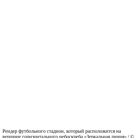
Рендер футбольного стадион, который расположится на
вершине горизонтального небоскреба «Зеркальная линия» / ©