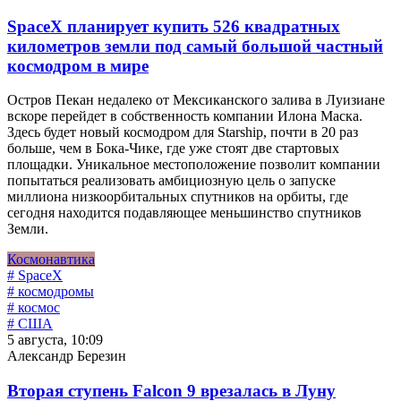
SpaceX планирует купить 526 квадратных
километров земли под самый большой частный
космодром в мире
Остров Пекан недалеко от Мексиканского залива в Луизиане
вскоре перейдет в собственность компании Илона Маска.
Здесь будет новый космодром для Starship, почти в 20 раз
больше, чем в Бока-Чике, где уже стоят две стартовых
площадки. Уникальное местоположение позволит компании
попытаться реализовать амбициозную цель о запуске
миллиона низкоорбитальных спутников на орбиты, где
сегодня находится подавляющее меньшинство спутников
Земли.
Космонавтика
# SpaceX
# космодромы
# космос
# США
5 августа, 10:09
Александр Березин
Вторая ступень Falcon 9 врезалась в Луну