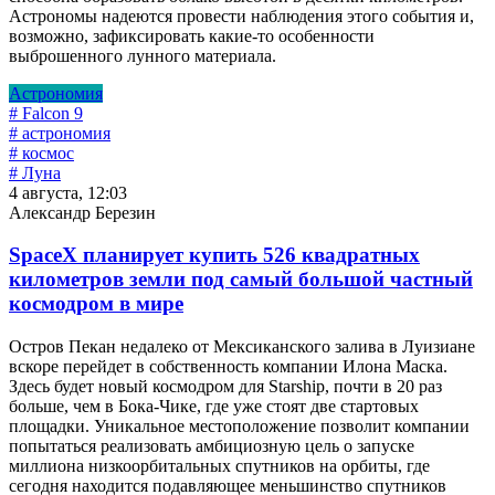
Астрономы надеются провести наблюдения этого события и,
возможно, зафиксировать какие-то особенности
выброшенного лунного материала.
Астрономия
# Falcon 9
# астрономия
# космос
# Луна
4 августа, 12:03
Александр Березин
SpaceX планирует купить 526 квадратных
километров земли под самый большой частный
космодром в мире
Остров Пекан недалеко от Мексиканского залива в Луизиане
вскоре перейдет в собственность компании Илона Маска.
Здесь будет новый космодром для Starship, почти в 20 раз
больше, чем в Бока-Чике, где уже стоят две стартовых
площадки. Уникальное местоположение позволит компании
попытаться реализовать амбициозную цель о запуске
миллиона низкоорбитальных спутников на орбиты, где
сегодня находится подавляющее меньшинство спутников