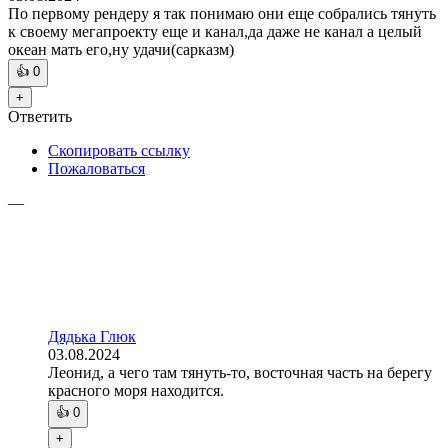
По первому рендеру я так понимаю они еще собрались тянуть
к своему мегапроекту еще и канал,да даже не канал а целый
океан мать его,ну удачи(сарказм)
👍
0
+
Ответить
Скопировать ссылку
Пожаловаться
—
Дядька Глюк
03.08.2024
Леонид, а чего там тянуть-то, восточная часть на берегу
красного моря находится.
👍
0
+