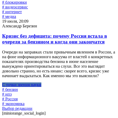
# блокировки
# видеосервис
# интернет
# медиа
19 июля, 20:09
Александр Березин
Кризис без дефицита: почему Россия встала в
очереди за бензином и когда они закончатся
Очереди на заправках стали привычным явлением в России, а
на фоне информационного вакуума от властей о конкретных
показателях производства бензина в июне население
вынуждено ориентироваться на слухи. Все это выглядит
довольно странно, но есть нюанс: скорее всего, кризис уже
начинает выдыхаться. Как именно мы это выяснили?
С точки зрения науки
# бензин
# нпз
# Россия
# экономика
Выбор редакции
[miniorange_social_login]