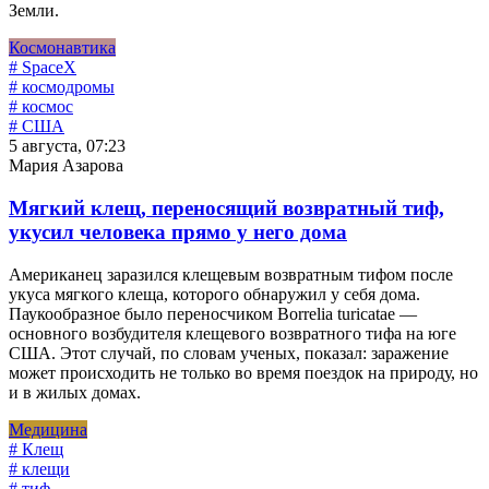
Земли.
Космонавтика
# SpaceX
# космодромы
# космос
# США
5 августа, 07:23
Мария Азарова
Мягкий клещ, переносящий возвратный тиф,
укусил человека прямо у него дома
Американец заразился клещевым возвратным тифом после
укуса мягкого клеща, которого обнаружил у себя дома.
Паукообразное было переносчиком Borrelia turicatae —
основного возбудителя клещевого возвратного тифа на юге
США. Этот случай, по словам ученых, показал: заражение
может происходить не только во время поездок на природу, но
и в жилых домах.
Медицина
# Клещ
# клещи
# тиф