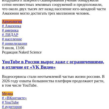
воздушного лазерного сканирования ученые обнаружили
сотни неизвестных земляных сооружений и предположили,
что около двух тысяч лет назад население юго-западной части
Амазонии могло достигать трех миллионов человек.
Археология
# Амазонка
# америка
# ЛИДАР
# население
# цивилизации
9 июля, 13:06
Редакция Naked Science
YouTube в России вырос даже с ограничениями,
в отличие от «VK Видео»
Видеосервисы стали неотъемлемой частью жизни россиян. В
2026 году охваты большинства платформ продолжают расти,
в том числе YouTube.
Медиа
# «ВКонтакте»
# YouTube
# аудитория