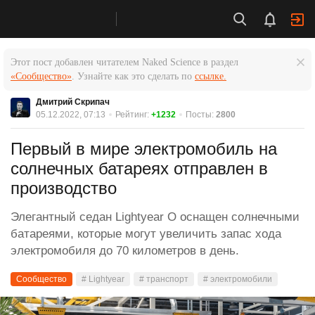
Этот пост добавлен читателем Naked Science в раздел
«Сообщество»
. Узнайте как это сделать по
ссылке.
Дмитрий Скрипач
05.12.2022, 07:13
Рейтинг:
+1232
Посты:
2800
Первый в мире электромобиль на
солнечных батареях отправлен в
производство
Элегантный седан Lightyear O оснащен солнечными
батареями, которые могут увеличить запас хода
электромобиля до 70 километров в день.
Сообщество
# Lightyear
# транспорт
# электромобили