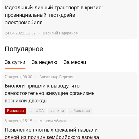
Идеальный личный транспорт в кризис:
провинциальный тест-драйв
электромобиля
24.04.2022, 12:32
Василий Парфенов
Популярное
За сутки
За неделю
За месяц
7 августа, 08:30
Александр Березин
Биологи пришли к выводу, что
самостоятельно живущие организмы
возникли дважды
Биология
# LUCA
# археи
# биология
6 августа, 15:15
Максим Абдулаев
Появление плотных фекалий назвали
одной из причин кембрийского взрыва