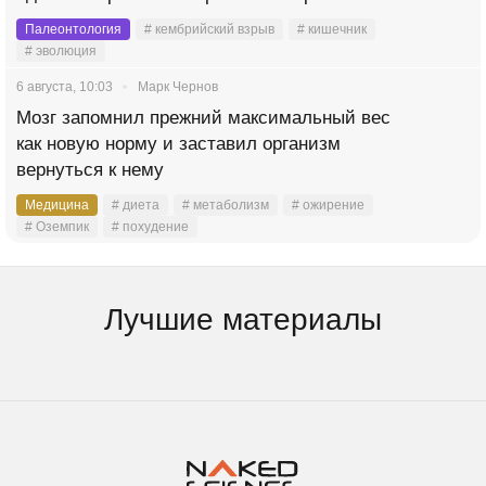
Палеонтология
# кембрийский взрыв
# кишечник
# эволюция
6 августа, 10:03
Марк Чернов
Мозг запомнил прежний максимальный вес
как новую норму и заставил организм
вернуться к нему
Медицина
# диета
# метаболизм
# ожирение
# Оземпик
# похудение
Лучшие материалы