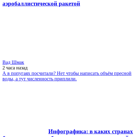
аэробаллистической ракетой
Вад Шмак
2 часа
назад
А в попугаях посчитали? Нет чтобы написать объём пресной
воды, а тут численность приплили.
Инфографика: в каких странах