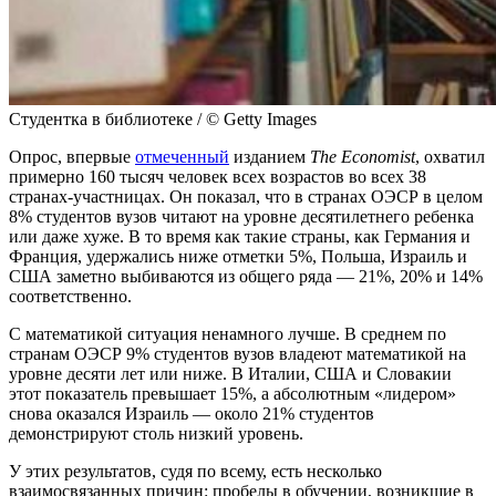
Студентка в библиотеке / © Getty Images
Опрос, впервые
отмеченный
изданием
The Economist
, охватил
примерно 160 тысяч человек всех возрастов во всех 38
странах-участницах. Он показал, что в странах ОЭСР в целом
8% студентов вузов читают на уровне десятилетнего ребенка
или даже хуже. В то время как такие страны, как Германия и
Франция, удержались ниже отметки 5%, Польша, Израиль и
США заметно выбиваются из общего ряда — 21%, 20% и 14%
соответственно.
С математикой ситуация ненамного лучше. В среднем по
странам ОЭСР 9% студентов вузов владеют математикой на
уровне десяти лет или ниже. В Италии, США и Словакии
этот показатель превышает 15%, а абсолютным «лидером»
снова оказался Израиль — около 21% студентов
демонстрируют столь низкий уровень.
У этих результатов, судя по всему, есть несколько
взаимосвязанных причин: пробелы в обучении, возникшие в