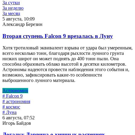
За сутки
За неделю
За месяц
5 августа, 10:09
Александр Березин
Вторая ступень Falcon 9 врезалась в Луну
Хотя тротиловый эквивалент взрыва от удара был умеренным,
всего несколько тонн, благодаря рыхлости лунного грунта
низких широт он может поднять до 400 тонн пыли. Она
способна образовать облако высотой в десятки километров.
Астрономы надеются провести наблюдения этого события и,
возможно, зафиксировать какие-то особенности
выброшенного лунного материала.
Астрономия
# Falcon 9
# астрономия
# космос
# Луна
6 августа, 07:52
Игорь Байдов
Догадку Дарвина о хищных растениях