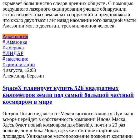
скрывает большинство следов древних обществ. С помощью
воздушного лазерного сканирования ученые обнаружили
сотни неизвестных земляных сооружений и предположили,
что около двух тысяч лет назад население юго-западной части
Амазонии могло достигать трех миллионов человек.
Археология
# Амазонка
# америка
# ЛИДАР
# население
# цивилизации
4 августа, 12:03
Александр Березин
SpaceX планирует купить 526 квадратных
километров земли под самый большой частный
космодром в мире
Остров Пекан недалеко от Мексиканского залива в Луизиане
вскоре перейдет в собственность компании Илона Маска.
Здесь будет новый космодром для Starship, почти в 20 раз
больше, чем в Бока-Чике, где уже стоят две стартовых
площадки. Уникальное местоположение позволит компании