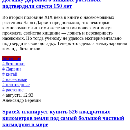
подтвердили спустя 150 лет
Во второй половине XIX века в книге о насекомоядных
растениях Чарлз Дарвин предположил, что некоторые
камнеломки с липкими железистыми волосками могут
проявлять свойства хищника — ловить и переваривать
насекомых. Но тогда ученому не удалось экспериментально
подтвердить свою догадку. Теперь это сделала международная
команда ботаников.
Биология
# ботаники
# Дарвин
# китай
# насекомые
# плотоядные
# растение
4 августа, 12:03
Александр Березин
SpaceX планирует купить 526 квадратных
километров земли под самый большой частный
космодром в мире