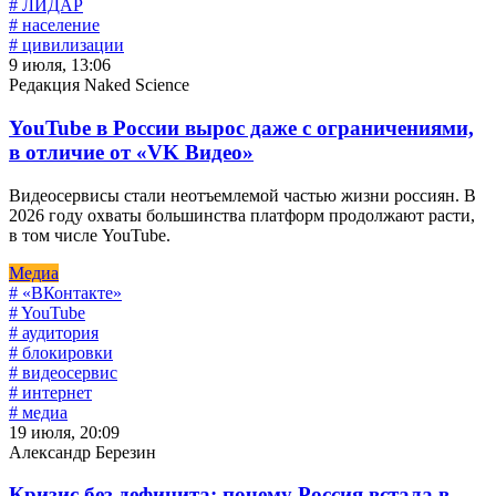
# ЛИДАР
# население
# цивилизации
9 июля, 13:06
Редакция Naked Science
YouTube в России вырос даже с ограничениями,
в отличие от «VK Видео»
Видеосервисы стали неотъемлемой частью жизни россиян. В
2026 году охваты большинства платформ продолжают расти,
в том числе YouTube.
Медиа
# «ВКонтакте»
# YouTube
# аудитория
# блокировки
# видеосервис
# интернет
# медиа
19 июля, 20:09
Александр Березин
Кризис без дефицита: почему Россия встала в