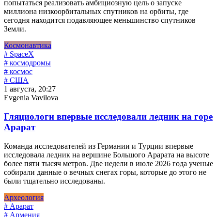
попытаться реализовать амбициозную цель о запуске
миллиона низкоорбитальных спутников на орбиты, где
сегодня находится подавляющее меньшинство спутников
Земли.
Космонавтика
# SpaceX
# космодромы
# космос
# США
1 августа, 20:27
Evgenia Vavilova
Гляциологи впервые исследовали ледник на горе
Арарат
Команда исследователей из Германии и Турции впервые
исследовала ледник на вершине Большого Арарата на высоте
более пяти тысяч метров. Две недели в июле 2026 года ученые
собирали данные о вечных снегах горы, которые до этого не
были тщательно исследованы.
Археология
# Арарат
# Армения