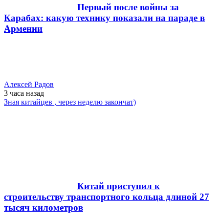
Первый после войны за
Карабах: какую технику показали на параде в
Армении
Алексей Радов
3 часа
назад
Зная китайцев , через неделю закончат)
Китай приступил к
строительству транспортного кольца длиной 27
тысяч километров