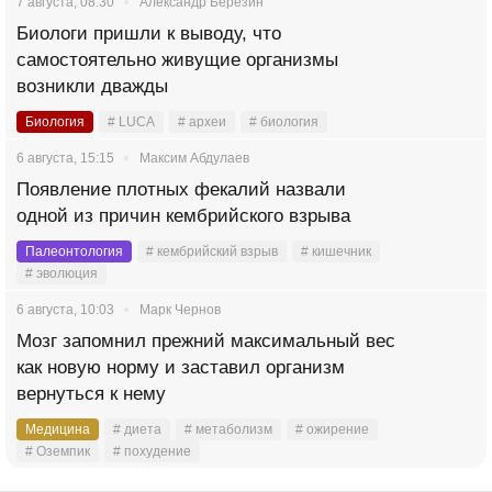
7 августа, 08:30
Александр Березин
Биологи пришли к выводу, что
самостоятельно живущие организмы
возникли дважды
Биология
# LUCA
# археи
# биология
6 августа, 15:15
Максим Абдулаев
Появление плотных фекалий назвали
одной из причин кембрийского взрыва
Палеонтология
# кембрийский взрыв
# кишечник
# эволюция
6 августа, 10:03
Марк Чернов
Мозг запомнил прежний максимальный вес
как новую норму и заставил организм
вернуться к нему
Медицина
# диета
# метаболизм
# ожирение
# Оземпик
# похудение