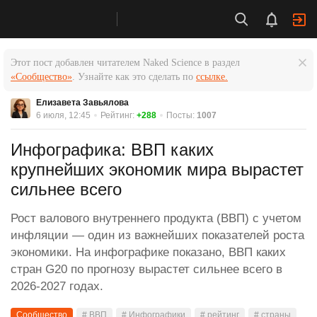
Этот пост добавлен читателем Naked Science в раздел
«Сообщество»
. Узнайте как это сделать по
ссылке.
Елизавета Завьялова
6 июля, 12:45
Рейтинг:
+288
Посты:
1007
Инфографика: ВВП каких
крупнейших экономик мира вырастет
сильнее всего
Рост валового внутреннего продукта (ВВП) с учетом
инфляции — один из важнейших показателей роста
экономики. На инфографике показано, ВВП каких
стран G20 по прогнозу вырастет сильнее всего в
2026-2027 годах.
Сообщество
# ВВП
# Инфографики
# рейтинг
# страны