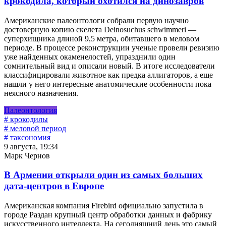
крокодила, который охотился на динозавров
Американские палеонтологи собрали первую научно
достоверную копию скелета Deinosuchus schwimmeri —
суперхищника длиной 9,5 метра, обитавшего в меловом
периоде. В процессе реконструкции ученые провели ревизию
уже найденных окаменелостей, упразднили один
сомнительный вид и описали новый. В итоге исследователи
классифицировали животное как предка аллигаторов, а еще
нашли у него интересные анатомические особенности пока
неясного назначения.
Палеонтология
# крокодилы
# меловой период
# таксономия
9 августа, 19:34
Марк Чернов
В Армении открыли один из самых больших
дата-центров в Европе
Американская компания Firebird официально запустила в
городе Раздан крупный центр обработки данных и фабрику
искусственного интеллекта. На сегодняшний день это самый