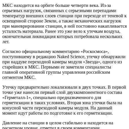
МКС находится на орбите больше четверти века. Из-за
серьезных нагрузок, связанных с серьезными перепадами
температур внешних слоев станции при переходе от теневой к
освещенной стороне Земли, а также механических нагрузок
при маневрировании станции, в ней постоянно накапливается
усталость материала. Ранее это уже вело к утечкам воздуха,
окончательная ликвидация которых потребовала нескольких
лет.
Согласно официальному комментарию «Роскосмоса»,
поступившему в редакцию Naked Science, утечку обнаружили
при наддуве переходной камеры модуля «Звезда», одного из
старейших в МКС. Первыми ее заметили специалисты
главной оперативной группы управления российским
сегментом МКС.
Утечку предварительно локализовали в двух точках. В первой
точке уже нанесли первый слой двухкомпонентного состава
«Герметалл-1», специально предназначенного для
герметизации в таких условиях. Вторая зона утечки была на
конусной части переходной камеры модуля. На данный
момент идут работы по подготовке к его герметизации.
Давление на станции в целом стабильно и находится на
расчетном уровне, отметил в своем комментарии