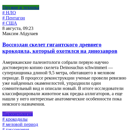
Оружие и техника
# НЛО
# Пентагон
# США
8 августа, 09:23
Максим Абдулаев
Воссоздан скелет гигантского древнего
крокодила, который охотился на динозавров
Американские палеонтологи собрали первую научно
достоверную копию скелета Deinosuchus schwimmeri —
суперхищника длиной 9,5 метра, обитавшего в меловом
периоде. В процессе реконструкции ученые провели ревизию
уже найденных окаменелостей, упразднили один
сомнительный вид и описали новый. В итоге исследователи
классифицировали животное как предка аллигаторов, а еще
нашли у него интересные анатомические особенности пока
неясного назначения.
Палеонтология
# крокодилы
# меловой период
# таксономия