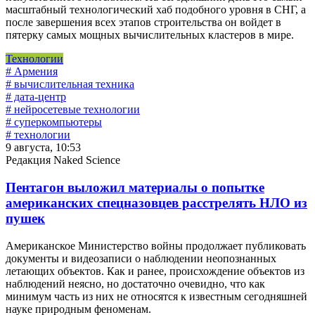
масштабный технологический хаб подобного уровня в СНГ, а
после завершения всех этапов строительства он войдет в
пятерку самых мощных вычислительных кластеров в мире.
Технологии
# Армения
# вычислительная техника
# дата-центр
# нейросетевые технологии
# суперкомпьютеры
# технологии
9 августа, 10:53
Редакция Naked Science
Пентагон выложил материалы о попытке
американских спецназовцев расстрелять НЛО из
пушек
Американское Министерство войны продолжает публиковать
документы и видеозаписи о наблюдении неопознанных
летающих объектов. Как и ранее, происхождение объектов из
наблюдений неясно, но достаточно очевидно, что как
минимум часть из них не относятся к известным сегодняшней
науке природным феноменам.