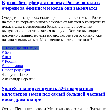
Кризис без дефицита: почему Россия встала в
очереди за бензином и когда они закончатся
Очереди на заправках стали привычным явлением в России, а
на фоне информационного вакуума от властей о конкретных
показателях производства бензина в июне население
вынуждено ориентироваться на слухи. Все это выглядит
довольно странно, но есть нюанс: скорее всего, кризис уже
начинает выдыхаться. Как именно мы это выяснили?
С точки зрения науки
# бензин
# нпз
# Россия
# экономика
Выбор редакции
4 августа, 12:03
Александр Березин
SpaceX планирует купить 526 квадратных
километров земли под самый большой частный
космодром в мире
Остров Пекан недалеко от Мексиканского залива в Луизиане