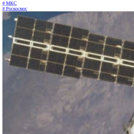
# МКС
# Роскосмос