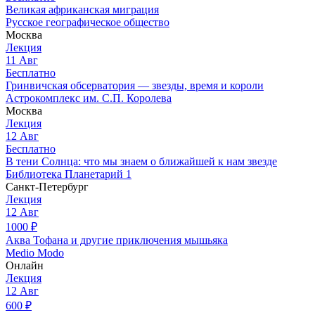
Великая африканская миграция
Русское географическое общество
Москва
Лекция
11
Авг
Бесплатно
Гринвичская обсерватория — звезды, время и короли
Астрокомплекс им. С.П. Королева
Москва
Лекция
12
Авг
Бесплатно
В тени Солнца: что мы знаем о ближайшей к нам звезде
Библиотека Планетарий 1
Санкт-Петербург
Лекция
12
Авг
1000
₽
Аква Тофана и другие приключения мышьяка
Medio Modo
Онлайн
Лекция
12
Авг
600
₽