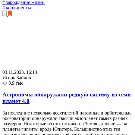
# зарождение жизни
# континенты
03.11.2023, 16:13
Игорь Байдов
8,9 тыс
Астрономы обнаружили редкую систему из семи
планет
4.0
За последние несколько десятилетий наземные и орбитальные
обсерватории обнаружили тысячи экзопланет самых разных
размеров. Некоторые из них похожи на Землю, другие — на
планеты-гиганты вроде Юпитера. Большинство этих тел
вращаются вокруг родительской звезды либо в одиночестве,