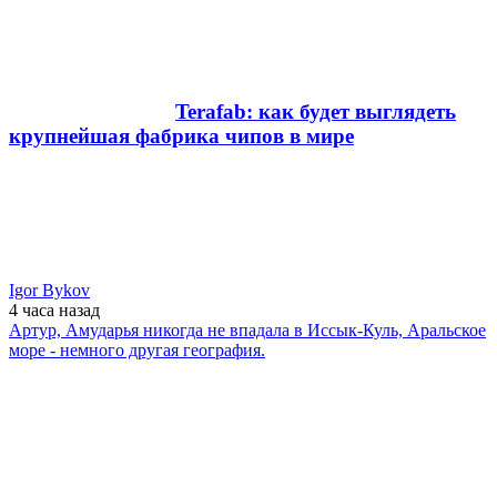
Terafab: как будет выглядеть
крупнейшая фабрика чипов в мире
Igor Bykov
4 часа
назад
Артур, Амударья никогда не впадала в Иссык-Куль, Аральское
море - немного другая география.