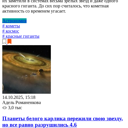
их заметили в системах весьма зрелых звезд и даже одного
красного гиганта. До сих пор считалось, что кометная
активность со временем угасает.
Астрономия
# кометы
# космос
# красные гиганты
14.10.2025, 15:18
Адель Романенкова
3,0 тыс
Планеты белого карлика пережили свою звезду,
но все равно разрушились
4.6