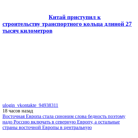
Китай приступил к
строительству транспортного кольца длиной 27
тысяч километров
ulogin_vkontakte_94938311
18 часов
назад
Восточная Европа стала синоним слова бедность поэтому
надо Россию включать в северную Европу, а остальные
страны восточной Европы в центральную