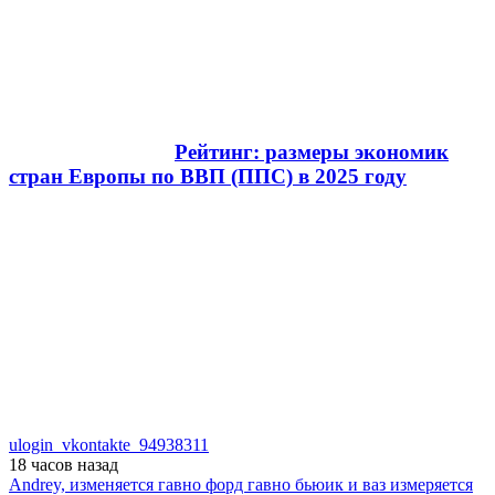
Рейтинг: размеры экономик
стран Европы по ВВП (ППС) в 2025 году
ulogin_vkontakte_94938311
18 часов
назад
Andrey, изменяется гавно форд гавно бьюик и ваз измеряется