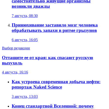
самостоятельно живущие организмы
возникли дважды
7 августа, 08:30
Принюхивание заставило мозг человека
обрабатывать запахи в ритме грызунов
6 августа, 16:05
Выбор редакции
Оттащите ее от края: как спасают русскую
выхухоль
4 августа, 16:16
Как устроена современная добыча нефти:
репортаж Naked Science
3 августа, 13:03
Конец стандартной Вселенной: почему