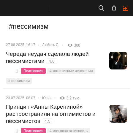
#пессимизм
27.08.2025, 16:17
Любовь С.
308
Череда неудач сделала людей
пессимистами
4.8
1
Психология
# когнитивные искажения
# пессимизм
23.07.2025, 08:07
Юлия
3,2 тыс
Принцип «Анны Карениной»
распространили на оптимистов и
пессимистов
4.5
1
Психология
# мозговая активность