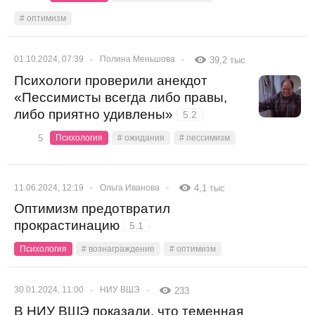
# оптимизм
01.10.2024, 07:39
Полина Меньшова
39,2 тыс
Психологи проверили анекдот
«Пессимисты всегда либо правы,
либо приятно удивлены»
5.2
5
Психология
# ожидания
# пессимизм
11.06.2024, 12:19
Ольга Иванова
4,1 тыс
Оптимизм предотвратил
прокрастинацию
5.1
Психология
# вознаграждение
# оптимизм
30.01.2024, 11:00
НИУ ВШЭ
233
В НИУ ВШЭ показали, что теменная