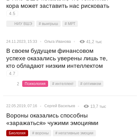
кора может заставить нас рисковать
4.5
НИУ ВШЭ
# выигрыш
# МРТ
24.11.2023, 15:33
Ольга Иванова
41,2 тыс
В своем будущем финансовом
успехе оказались уверены лишь те,
кто обладают низким интеллектом
4.7
2
Психология
# интеллект
# оптимизм
22.05.2019, 07:16
Сергей Васильев
13,7 тыс
Вороны оказались способны
«заражаться» чужими эмоциями
Биология
# вороны
# негативные эмоции