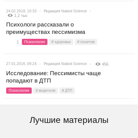
24.02.2018, 10:33
Редакция Naked Science
1,2 тыс
Психологи рассказали о
преимуществах пессимизма
1
Психология
# здоровье
# позитив
27.01.2016, 09:24
Редакция Naked Science
456
Исследование: Пессимисты чаще
попадают в ДТП
Психология
# водители
# ДТП
Лучшие материалы