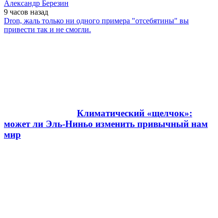
Александр Березин
9 часов
назад
Dron, жаль только ни одного примера "отсебятины" вы
привести так и не смогли.
Климатический «щелчок»:
может ли Эль-Ниньо изменить привычный нам
мир