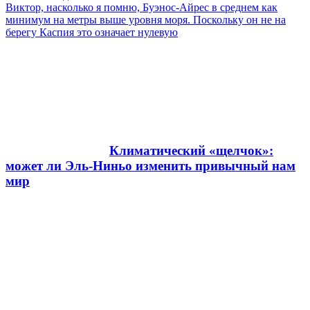
Виктор, насколько я помню, Буэнос-Айрес в среднем как
минимум на метры выше уровня моря. Поскольку он не на
берегу Каспия это означает нулевую
Климатический «щелчок»:
может ли Эль-Ниньо изменить привычный нам
мир