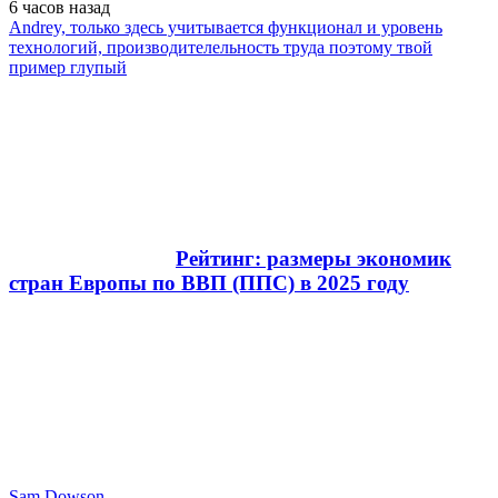
6 часов
назад
Andrey, только здесь учитывается функционал и уровень
технологий, производителельность труда поэтому твой
пример глупый
Рейтинг: размеры экономик
стран Европы по ВВП (ППС) в 2025 году
Sam Dowson