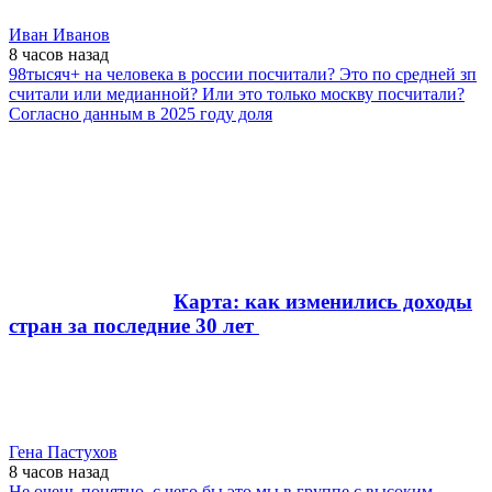
Иван Иванов
8 часов
назад
98тысяч+ на человека в россии посчитали? Это по средней зп
считали или медианной? Или это только москву посчитали?
Согласно данным в 2025 году доля
Карта: как изменились доходы
стран за последние 30 лет
Гена Пастухов
8 часов
назад
Не очень понятно, с чего бы это мы в группе с высоким