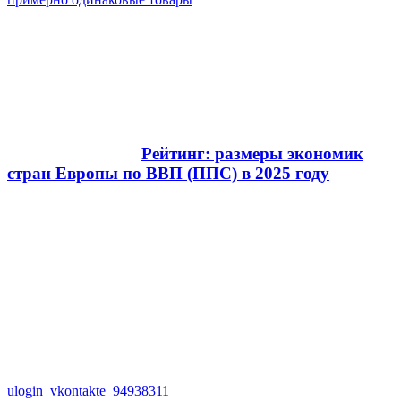
Рейтинг: размеры экономик
стран Европы по ВВП (ППС) в 2025 году
ulogin_vkontakte_94938311