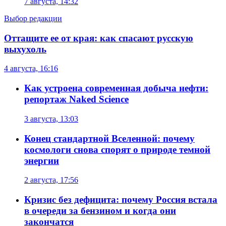
7 августа, 14:32
Выбор редакции
Оттащите ее от края: как спасают русскую
выхухоль
4 августа, 16:16
Как устроена современная добыча нефти:
репортаж Naked Science
3 августа, 13:03
Конец стандартной Вселенной: почему
космологи снова спорят о природе темной
энергии
2 августа, 17:56
Кризис без дефицита: почему Россия встала
в очереди за бензином и когда они
закончатся