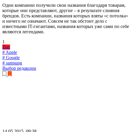
Одни компании получили свои названия благодаря товарам,
которые они представляют, другие – в результате слияния
брендов. Есть компании, названия которых взяты «с потолка»
и ничего не означают. Совсем не так обстоит дело с
известными IT-гигантами, названия которых уже сами по себе
являются легендами.
1
Топ
# Apple
# Google
# samsung
Выбор редакции
14.05.2015, 09:38