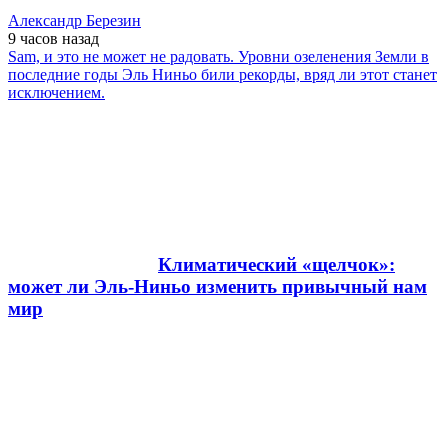
Александр Березин
9 часов
назад
Sam, и это не может не радовать. Уровни озеленения Земли в
последние годы Эль Ниньо били рекорды, вряд ли этот станет
исключением.
Климатический «щелчок»:
может ли Эль-Ниньо изменить привычный нам
мир