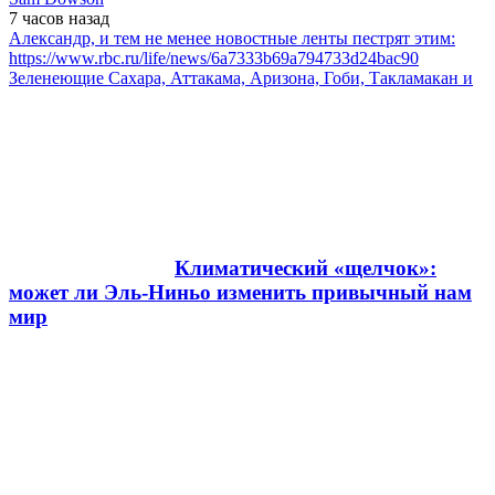
7 часов
назад
Александр, и тем не менее новостные ленты пестрят этим:
https://www.rbc.ru/life/news/6a7333b69a794733d24bac90
Зеленеющие Сахара, Аттакама, Аризона, Гоби, Такламакан и
Климатический «щелчок»:
может ли Эль-Ниньо изменить привычный нам
мир