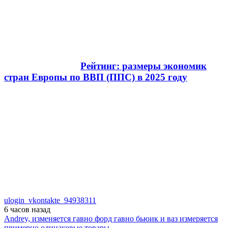
Рейтинг: размеры экономик
стран Европы по ВВП (ППС) в 2025 году
ulogin_vkontakte_94938311
6 часов
назад
Andrey, изменяется гавно форд гавно бьюик и ваз измеряется
примерно одинаковые товары