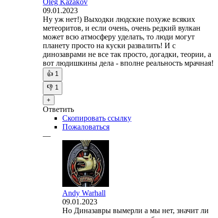
Oleg Kazakov
09.01.2023
Ну уж нет!) Выходки людские похуже всяких
метеоритов, и если очень, очень редкий вулкан
может всю атмосферу уделать, то люди могут
планету просто на куски развалить! И с
динозаврами не все так просто, догадки, теории, а
вот людишкины дела - вполне реальность мрачная!
👍
1
👎
1
+
Ответить
Скопировать ссылку
Пожаловаться
—
Andy Warhall
09.01.2023
Но Диназавры вымерли а мы нет, значит ли