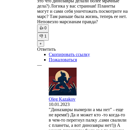
это что динозавры делали более мрачные
дела?) Логика у вас странная! Планеты
могут и сами себя уничтожать посмотрите на
марс? Там раньше была жизнь, теперь ее нет.
Неповезло марсианам правда?
👍
0
👎
1
+
Ответить
Скопировать ссылку
Пожаловаться
—
Oleg Kazakov
10.01.2023
"Диназавры вымерли а мы нет" - еще
не время!) Да и может кто -то когда-то
в чем-то перегнул палку ,сами свалили
с планеты, а вот динозавры нет!)) А