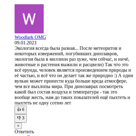
Woodlark OMG
09.01.2023
Экология всегда была разная... После метеоритов и
некоторых извержений, погубивших динозавров,
экология была в миллион раз хуже, чем сейчас, и ничё,
животные и растения выжили и расцвели) Так что это
всё ерунда, человек является произведением природы и
её частью, и всё что он делает так же природно :) А один
вулкан может принести куда больше вреда атмосфере,
чем все выхлопы мира. При динозаврах посмотреть
какой был состав воздуха и температура - так это
вообще жесть, нам до таких показателей ещё пыхтеть и
пыхтеть не одну сотню лет
👍
6
👎
3
+
Ответить