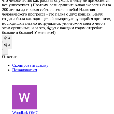
что человечество как ракавая опухоль, к чему не прикоснется ,
все уничтожает!) Поэтому, если сравнить какая экология была
200 лет назад и какая сейчас - земля и небо! Иллюзия
человеческого прогресса - это палка о двух концах. Земля
создана была как один целый саморегулирующийся организм,
но людишки славно потрудились, уничтожим много чего в
этом оргвнизме, и за это, будут с каждым годом отгребать
больше и больше! У меня все!)
👍
4
👎
4
+
Ответить
Скопировать ссылку
Пожаловаться
—
Woodlark OMG