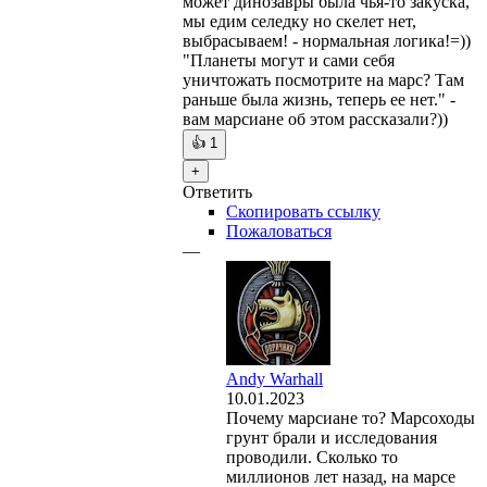
может динозавры была чья-то закуска,
мы едим селедку но скелет нет,
выбрасываем! - нормальная логика!=))
"Планеты могут и сами себя
уничтожать посмотрите на марс? Там
раньше была жизнь, теперь ее нет." -
вам марсиане об этом рассказали?))
👍
1
+
Ответить
Скопировать ссылку
Пожаловаться
—
Andy Warhall
10.01.2023
Почему марсиане то? Марсоходы
грунт брали и исследования
проводили. Сколько то
миллионов лет назад, на марсе