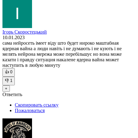
Ігорь Скоростецький
10.01.2023
сама нейросеть імеет віду што будет нироко маштабная
ядерная вайна а люди навіть і не думають і не кують і не
мелять нейрона мережа може перебільшує но вона може
казати і правду ситуация накалене ядерна вайна может
наступить в любую минуту
👍
0
👎
1
+
Ответить
Скопировать ссылку
Пожаловаться